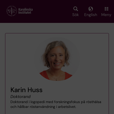
Skip
to
main
Sök
English
Meny
content
Karin Huss
Doktorand
Doktorand i logopedi med forskningsfokus på rösthälsa
och hållbar röstanvändning i arbetslivet.