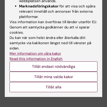
webbplatsen används.
företagshälsovården. Doktorandprojektet är
Marknadsföringskakor
för att visa och spåra
en del av projektet
relevant innehåll och annonser från externa
Samklang: Vägar mot
plattformar.
hållbar röst i arbetslivet | Karolinska Institutet
Viss information kan överföras till länder utanför EU.
Genom att samtycka godkänner du att vi sparar
cookies.
Undervisning
Du kan när som helst ändra eller återkalla ditt
samtycke via kakikonen längst ned till vänster på
Jag undervisar inom logopedi med fokus på
sidan.
röstergonomi, röstträning samt bedömning
Mer information om våra kakor
och behandling av röststörningar hos vuxna
Read this information in English
och barn.
Tillåt endast nödvändiga
Tillåt mina valda kakor
Tillåt alla
Är du Karin Huss?
Redigera din profil