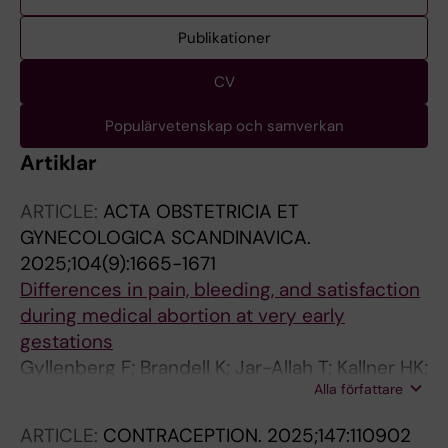
Publikationer
CV
Populärvetenskap och samverkan
Artiklar
ARTICLE:
ACTA OBSTETRICIA ET
GYNECOLOGICA SCANDINAVICA.
2025;104(9):1665-1671
Differences in pain, bleeding, and satisfaction
during medical abortion at very early
gestations
Gyllenberg F; Brandell K; Jar-Allah T; Kallner HK;
Alla författare
Reynolds-Wright J; Boerma C; Cameron S;
Hognert H; Heikinheimo O; Kaislasuo J;
ARTICLE:
CONTRACEPTION.
2025;147:110902
Gemzell-Danielsson K