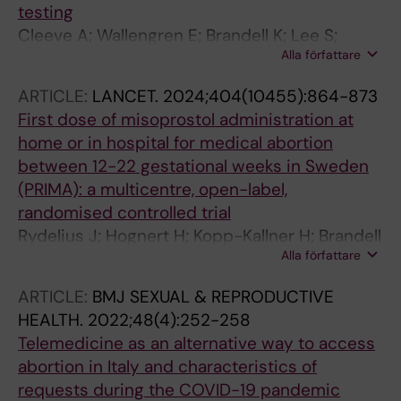
testing
Cleeve A; Wallengren E; Brandell K; Lee S;
Alla författare
Endler M; Reynolds-Wright J
ARTICLE:
LANCET.
2024;404(10455):864-873
First dose of misoprostol administration at
home or in hospital for medical abortion
between 12-22 gestational weeks in Sweden
(PRIMA): a multicentre, open-label,
randomised controlled trial
Rydelius J; Hognert H; Kopp-Kallner H; Brandell
Alla författare
K; Romell J; Zetterstrom K; Teleman P;
Gemzell-Danielsson K
ARTICLE:
BMJ SEXUAL & REPRODUCTIVE
HEALTH.
2022;48(4):252-258
Telemedicine as an alternative way to access
abortion in Italy and characteristics of
requests during the COVID-19 pandemic