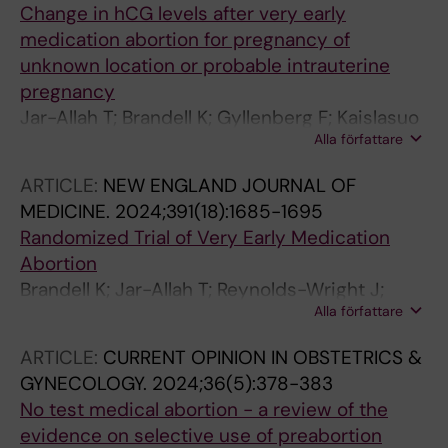
Change in hCG levels after very early
medication abortion for pregnancy of
unknown location or probable intrauterine
pregnancy
Jar-Allah T; Brandell K; Gyllenberg F; Kaislasuo
Alla författare
J; Kopp-Kallner H; Cederblad K; Heikinheimo
O; Gemzell-Danielsson K; Hognert H
ARTICLE:
NEW ENGLAND JOURNAL OF
MEDICINE.
2024;391(18):1685-1695
Randomized Trial of Very Early Medication
Abortion
Brandell K; Jar-Allah T; Reynolds-Wright J;
Alla författare
Kallner HK; Hognert H; Gyllenberg F; Kaislasuo
J; Tamang A; Tuladhar H; Boerma C;
ARTICLE:
CURRENT OPINION IN OBSTETRICS &
Schimanski K; Gibson G; Lokeland M; Teleman
GYNECOLOGY.
2024;36(5):378-383
P; Bixo M; Kjaer MM; Kallfa E; Bring J;
No test medical abortion - a review of the
Heikinheimo O; Cameron S; Gemzell-
evidence on selective use of preabortion
Danielsson K