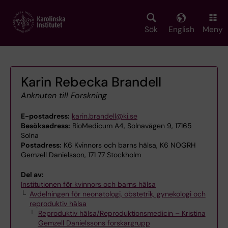
Skip
to
main
Sök
English
Meny
content
Karin Rebecka Brandell
Anknuten till Forskning
E-postadress:
karin.brandell@ki.se
Besöksadress:
BioMedicum A4, Solnavägen 9, 17165
Solna
Postadress:
K6 Kvinnors och barns hälsa, K6 NOGRH
Gemzell Danielsson, 171 77 Stockholm
Del av:
Institutionen för kvinnors och barns hälsa
Avdelningen för neonatologi, obstetrik, gynekologi och
reproduktiv hälsa
Reproduktiv hälsa/Reproduktionsmedicin – Kristina
Gemzell Danielssons forskargrupp