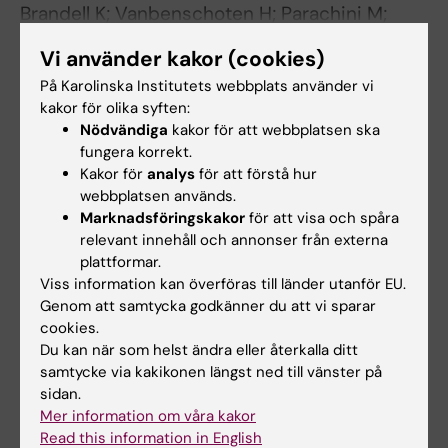
Brandell K; Vanbenschoten H; Parachini M;
Alla författare
Gomperts R; Gemzell-Danielsson K
Vi använder kakor (cookies)
På Karolinska Institutets webbplats använder vi
Alla övriga publikationer
kakor för olika syften:
Nödvändiga
kakor för att webbplatsen ska
DOCTORAL THESIS:
2025
fungera korrekt.
Kakor för
analys
för att förstå hur
Medical abortion : improving access and care
webbplatsen används.
from very early pregnancy to the second
Marknadsföringskakor
för att visa och spåra
trimester
relevant innehåll och annonser från externa
Brandell KR
plattformar.
Viss information kan överföras till länder utanför EU.
REVIEW:
SEMINARS IN REPRODUCTIVE
Genom att samtycka godkänner du att vi sparar
MEDICINE.
2022;40(05/06):258-263
cookies.
Du kan när som helst ändra eller återkalla ditt
Medical Abortion before Confirmed
samtycke via kakikonen längst ned till vänster på
Intrauterine Pregnancy: A Systematic Review
sidan.
Brandell K; Reynolds-Wright JJ; Boerma C;
Mer information om våra kakor
Alla författare
Gibson G; Hognert H; Tuladhar H; Heikinheimo
Read this information in English