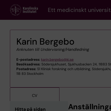
Skip
Ett medicinskt universit
to
main
content
Karin Bergebo
Anknuten till Undervisning/Handledning
E-postadress:
karin.bergebo@ki.se
Besöksadress:
Södersjukhuset, Sjukhusbacken 24, 11883 S
Postadress:
S1 Klinisk forskning och utbildning, Södersjukhu
118 83 Stockholm
CV
Anställning
Hitta på sidan