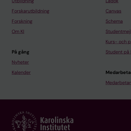
Utbildning
Ladok
Forskarutbildning
Canvas
Forskning
Schema
Om KI
Studentmej
Kurs- och 
På gång
Student på 
Nyheter
Kalender
Medarbeta
Medarbetar