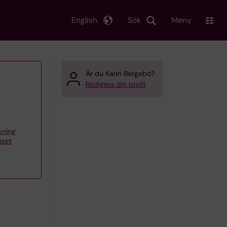
English
Sök
Meny
Är du Karin Bergebo?
Redigera din profil
skning
uset