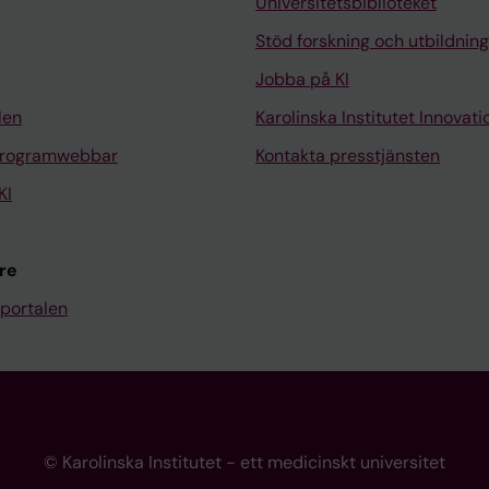
Universitetsbiblioteket
Stöd forskning och utbildning
Jobba på KI
len
Karolinska Institutet Innovati
programwebbar
Kontakta presstjänsten
KI
re
portalen
© Karolinska Institutet - ett medicinskt universitet