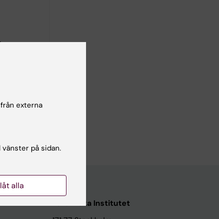
a
 från externa
l vänster på sidan.
llåt alla
Karolinska Institutet