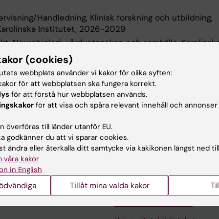
ervisning/Handledning, Klinisk forskning och utbildning,
arolinska Institutet, 2026-2029
t, Neurobiologi, vårdvetenskap och samhälle, Karolinsk
-2026
kakor (cookies)
tutets webbplats använder vi kakor för olika syften:
akor för att webbplatsen ska fungera korrekt.
 utbildning
lys
för att förstå hur webbplatsen används.
ingskakor
för att visa och spåra relevant innehåll och annonser
terskeexamen, Karolinska Institutet, 2023
 överföras till länder utanför EU.
examen, Karolinska Institutet, 2023
 godkänner du att vi sparar cookies.
t ändra eller återkalla ditt samtycke via kakikonen längst ned til
 våra kakor
on in English
nödvändiga
Tillåt mina valda kakor
Ti
Kontakta och besök KI