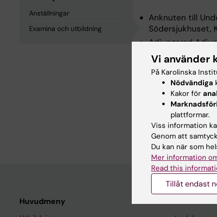
Anställningar
Anknuten till Und
Södersjukhuset, K
Examina och utbildning
Adjungerad Adjunk
Institutet, 2023
Vi använder 
På Karolinska Insti
Nödvändiga
k
Examina och
Kakor för
ana
Marknadsför
Specialistsjukskö
plattformar.
Viss information kan
Medicine Magister
Genom att samtycka
Du kan när som hels
Mer information om
Read this informati
Tillåt endast 
Huvudmeny
Student