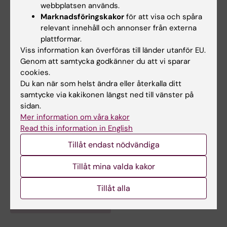
webbplatsen används.
Jag undervisar på Karolinska Institutets
Marknadsföringskakor
för att visa och spåra
masterprogram i folkhälsa. Tidigare har jag
relevant innehåll och annonser från externa
undervisat på läkarprogrammet, ansvarat för
plattformar.
Viss information kan överföras till länder utanför EU.
specialistutbildning för ST-läkare i psykiatri,
Genom att samtycka godkänner du att vi sparar
och tagit fram utbildningar för primärvård,
cookies.
skola, socialtjänst och ideella organisationer.
Du kan när som helst ändra eller återkalla ditt
samtycke via kakikonen längst ned till vänster på
sidan.
Mer information om våra kakor
Read this information in English
Forskningsområden:
Tillåt endast nödvändiga
Epidemiologi
Psykiatri
Forskningsämnen:
Tillåt mina valda kakor
Barnpsykiatri
Flyktingar
Psykiatri
Ungdomspsykiatri
Tillåt alla
Är du Karima Viksten Assel?
Redigera din profil