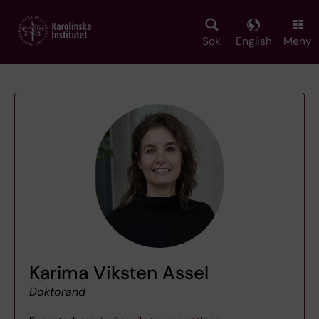
Skip
to
main
Sök
English
Meny
content
Karima Viksten Assel
Doktorand