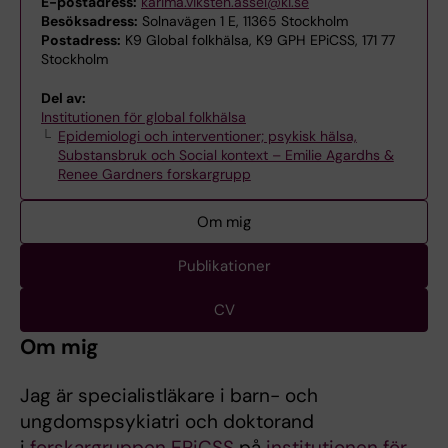
E-postadress:
karima.viksten.assel@ki.se
Besöksadress:
Solnavägen 1 E, 11365 Stockholm
Postadress:
K9 Global folkhälsa, K9 GPH EPiCSS, 171 77
Stockholm
Del av:
Institutionen för global folkhälsa
Epidemiologi och interventioner; psykisk hälsa,
Substansbruk och Social kontext – Emilie Agardhs &
Renee Gardners forskargrupp
Om mig
Publikationer
CV
Om mig
Jag är specialistläkare i barn- och
ungdomspsykiatri och doktorand
i
forskargruppen EPiCSS
på
institutionen för