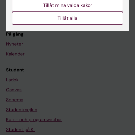
Forskning
Tillåt mina valda kakor
Om KI
Tillåt alla
På gång
Nyheter
Kalender
Student
Ladok
Canvas
Schema
Studentmejlen
Kurs- och programwebbar
Student på KI