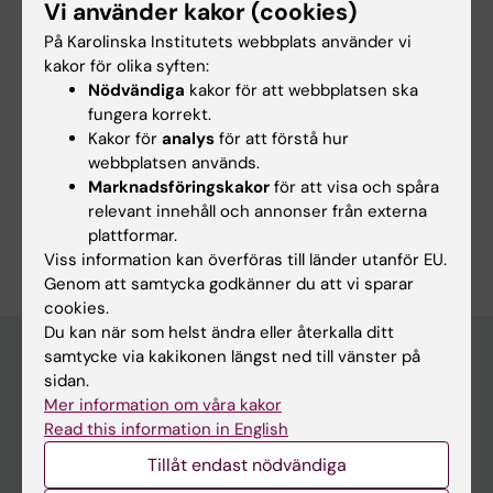
REVIEW:
MOLECULAR PAIN.
Vi använder kakor (cookies)
ML
2026;22:17448069261439609
På Karolinska Institutets webbplats använder vi
Intraindividual pain variability in chronic pain:
kakor för olika syften:
Nödvändiga
kakor för att webbplatsen ska
A systematic review
fungera korrekt.
Klinke J; Molinari V; Jensen K
Kakor för
analys
för att förstå hur
webbplatsen används.
Marknadsföringskakor
för att visa och spåra
relevant innehåll och annonser från externa
Är du Julie Hauballe Klinke?
plattformar.
Redigera din profil
Viss information kan överföras till länder utanför EU.
Genom att samtycka godkänner du att vi sparar
cookies.
Du kan när som helst ändra eller återkalla ditt
samtycke via kakikonen längst ned till vänster på
sidan.
Huvudmeny
Mer information om våra kakor
Read this information in English
Utbildning
Tillåt endast nödvändiga
Forskarutbildning