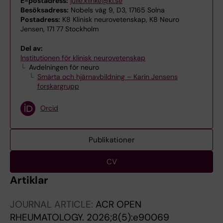
E-postadress:
julie.klinke@ki.se
Besöksadress:
Nobels väg 9, D3, 17165 Solna
Postadress:
K8 Klinisk neurovetenskap, K8 Neuro
Jensen, 171 77 Stockholm
Del av:
Institutionen för klinisk neurovetenskap
Avdelningen för neuro
Smärta och hjärnavbildning – Karin Jensens
forskargrupp
Orcid
Publikationer
CV
Artiklar
JOURNAL ARTICLE:
ACR OPEN
RHEUMATOLOGY.
2026;8(5):e90069