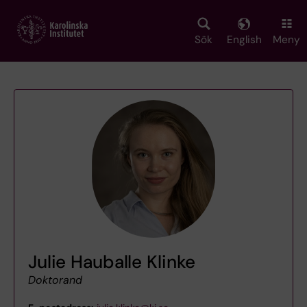
Skip
to
main
Sök
English
Meny
content
Julie Hauballe Klinke
Doktorand