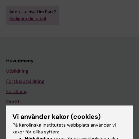
Är du Ju-hye Lim Park?
Redigera din profil
Huvudmeny
Utbildning
Forskarutbildning
Forskning
Om KI
Vi använder kakor (cookies)
På gång
På Karolinska Institutets webbplats använder vi
kakor för olika syften:
Nyheter
Nödvändiga
kakor för att webbplatsen ska