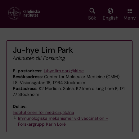
Skip
to
main
Sök
English
Meny
content
Ju-hye Lim Park
Anknuten till Forskning
E-postadress:
juhye.lim.park@ki.se
Besöksadress:
Center for Molecular Medicine (CMM)
L8, Visionsgatan 18, 17164 Stockholm
Postadress:
K2 Medicin, Solna, K2 Imm o lung Lore K, 171
77 Stockholm
Del av:
Institutionen för medicin, Solna
Immunologiska mekanismer vid vaccination –
Forskargrupp Karin Loré