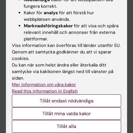
Kalender
fungera korrekt.
Kakor för
analys
för att förstå hur
webbplatsen används.
Student
Marknadsföringskakor
för att visa och spåra
Ladok
relevant innehåll och annonser från externa
plattformar.
Canvas
Viss information kan överföras till länder utanför EU.
Schema
Genom att samtycka godkänner du att vi sparar
cookies.
Studentmejlen
Du kan när som helst ändra eller återkalla ditt
Kurs- och programwebbar
samtycke via kakikonen längst ned till vänster på
sidan.
Student på KI
Mer information om våra kakor
Read this information in English
Medarbetare
Tillåt endast nödvändiga
Medarbetarportalen
Tillåt mina valda kakor
Kontakta och besök KI
Tillåt alla