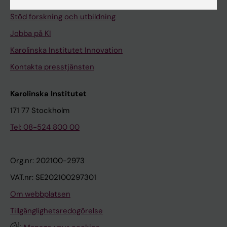
Universitetsbiblioteket
Stöd forskning och utbildning
Jobba på KI
Karolinska Institutet Innovation
Kontakta presstjänsten
Karolinska Institutet
171 77 Stockholm
Tel: 08-524 800 00
Org.nr: 202100-2973
VAT.nr: SE202100297301
Om webbplatsen
Tillgänglighetsredogörelse