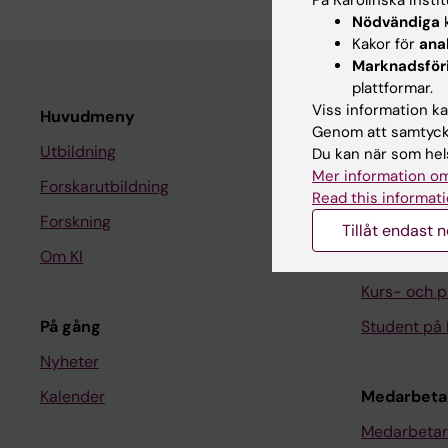
Nödvändiga
k
Kakor för
ana
Marknadsför
plattformar.
Viss information kan
Huvudmeny
Student
Genom att samtycka
Utbildning
Ladok
Du kan när som hels
Mer information om
Forskarutbildning
Canvas
Read this informati
Forskning
Schema
Tillåt endast 
Om KI
Studentmej
Kurs- och 
På gång
Student på 
Nyheter
Kalender
Medarbeta
Medarbetar