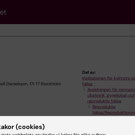
et
Del av:
Institutionen för kvinnors 
l Danielsson, 171 77 Stockholm
hälsa
Avdelningen för neonatol
obstetrik, gynekologi oc
reproduktiv hälsa
Reproduktiv
hälsa/Reproduktionsm
Kristina Gemzell Dani
forskargrupp
kakor (cookies)
tutets webbplats använder vi kakor för olika syften: