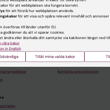
akor för att webbplatsen ska fungera korrekt.
lys
för att förstå hur webbplatsen används.
ingskakor
för att visa och spåra relevant innehåll och annonser
 överföras till länder utanför EU.
Kontakta och besök KI
 godkänner du att vi sparar cookies.
Universitetsbiblioteket
t ändra eller återkalla ditt samtycke via kakikonen längst ned til
 våra kakor
Stöd forskning och utbildning
on in English
Jobba på KI
nödvändiga
Tillåt mina valda kakor
Ti
len
Karolinska Institutet Innovati
programwebbar
Kontakta presstjänsten
KI
re
portalen