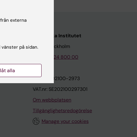
 från externa
Karolinska Institutet
171 77 Stockholm
l vänster på sidan.
Tel: 08-524 800 00
llåt alla
on
Org.nr: 202100-2973
VAT.nr: SE202100297301
Om webbplatsen
Tillgänglighetsredogörelse
Manage your cookies