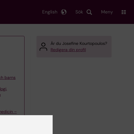
English
Sök
Meny
Är du Josefine Kourtopoulos?
Redigera din profil
och barns
ogi,
h
edicin –
elssons