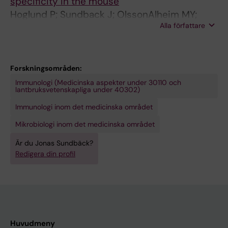
specificity in the mouse
Hoglund P; Sundback J; OlssonAlheim MY;
Alla författare
Johansson M; Salcedo M; Ohlen C; Ljunggren
HG; Sentman CL; Karre K
Forskningsområden:
Immunologi (Medicinska aspekter under 30110 och
lantbruksvetenskapliga under 40302)
Immunologi inom det medicinska området
Mikrobiologi inom det medicinska området
Är du Jonas Sundbäck?
Redigera din profil
Huvudmeny