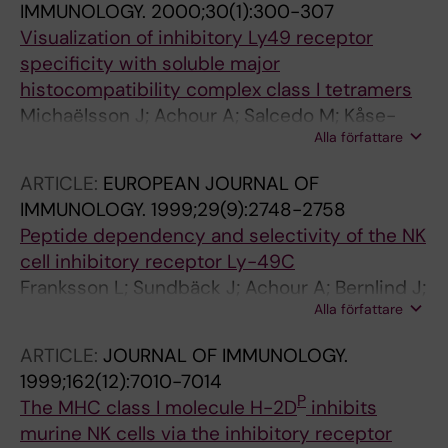
IMMUNOLOGY.
2000;30(1):300-307
Visualization of inhibitory Ly49 receptor
specificity with soluble major
histocompatibility complex class I tetramers
Michaëlsson J; Achour A; Salcedo M; Kåse-
Alla författare
Sjöström A; Sundbäck J; Harris RA; Kärre K
ARTICLE:
EUROPEAN JOURNAL OF
IMMUNOLOGY.
1999;29(9):2748-2758
Peptide dependency and selectivity of the NK
cell inhibitory receptor Ly-49C
Franksson L; Sundbäck J; Achour A; Bernlind J;
Alla författare
Glas R; Kärre K
ARTICLE:
JOURNAL OF IMMUNOLOGY.
1999;162(12):7010-7014
P
The MHC class I molecule H-2D
inhibits
murine NK cells via the inhibitory receptor