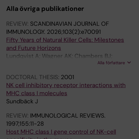
Alla övriga publikationer
REVIEW:
SCANDINAVIAN JOURNAL OF
IMMUNOLOGY.
2026;103(2):e70091
Fifty Years of Natural Killer Cells: Milestones
and Future Horizons
Lundqvist A; Wagner AK; Chambers BJ;
Alla författare
Dahlberg CIM; Sundback J; Cuapio A; Alici E;
Ljunggren H-G
DOCTORAL THESIS:
2001
NK cell inhibitory receptor interactions with
MHC class I molecules
Sundbäck J
REVIEW:
IMMUNOLOGICAL REVIEWS.
1997;155:11-28
Host MHC class I gene control of NK-cell