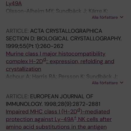
Ly49A
Olsson-Alheim MY; Sundbäck J; Kärre K;
Alla författare
Sentman CL
ARTICLE:
ACTA CRYSTALLOGRAPHICA
SECTION D: BIOLOGICAL CRYSTALLOGRAPHY.
1999;55(Pt 1):260-262
Murine class I major histocompatibility
d
complex H-2D
:: expression, refolding and
crystallization
Achour A; Harris RA; Persson K; Sundbäck J;
Alla författare
Sentman CL; Schneider G; Lindqvist Y; Kärre K
ARTICLE:
EUROPEAN JOURNAL OF
IMMUNOLOGY.
1998;28(9):2872-2881
d
Impaired MHC class I (H-2D
)-mediated
+
protection against Ly-49A
NK cells after
amino acid substitutions in the antigen