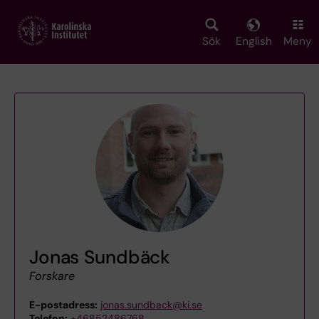
Skip
to
main
Sök
English
Meny
content
Jonas Sundbäck
Forskare
E-postadress:
jonas.sundback@ki.se
Telefon:
+46852486768