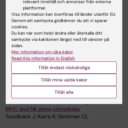
relevant innehåll och annonser från externa
Alla författare
Niemi EC; Seaman WE; Ryan JC; Kärre K
plattformar.
Viss information kan överföras till länder utanför EU.
ARTICLE:
JOURNAL OF IMMUNOLOGY.
Genom att samtycka godkänner du att vi sparar
1997;158(7):3174-3180
cookies.
Altered expression of Ly49 inhibitory
Du kan när som helst ändra eller återkalla ditt
receptors on natural killer cells from MHC
samtycke via kakikonen längst ned till vänster på
class I-deficient mice
sidan.
Salcedo M; Diehl AD; OlssonAlheim MY;
Mer information om våra kakor
Read this information in English
Alla författare
Sundback J; VanKaer L; Karre K; Ljunggren HG
Tillåt endast nödvändiga
ARTICLE:
JOURNAL OF IMMUNOLOGY.
1996;157(9):3936-3942
Tillåt mina valda kakor
Cloning of minimally divergent allelic forms of
Tillåt alla
the natural killer (NK) receptor Ly-49C,
differentially controlled by host genes in the
MHC and NK gene complexes
Sundback J; Karre K; Sentman CL