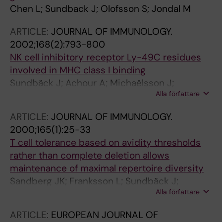
Chen L; Sundback J; Olofsson S; Jondal M
ARTICLE:
JOURNAL OF IMMUNOLOGY.
2002;168(2):793-800
NK cell inhibitory receptor Ly-49C residues
involved in MHC class I binding
Sundbäck J; Achour A; Michaëlsson J;
Alla författare
Lindström H; Kärre K
ARTICLE:
JOURNAL OF IMMUNOLOGY.
2000;165(1):25-33
T cell tolerance based on avidity thresholds
rather than complete deletion allows
maintenance of maximal repertoire diversity
Sandberg JK; Franksson L; Sundbäck J;
Alla författare
Michaelsson J; Petersson M; Achour A; Wallin
RPA; Sherman NE; Bergman T; Jörnvall H; Hunt
ARTICLE:
EUROPEAN JOURNAL OF
DF; Kiessling R; Kärre K