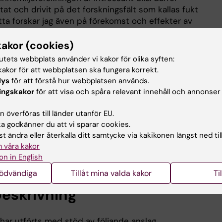
tat och drivit på det forskningsfält som kallas fukt
ta forskar jag även på förekomst och effekter av
i s.k. utsatta områden.
andlar framförallt om miljömedicinska uppgifter,
kakor (cookies)
e exponeringsutredningar och kunskapsstöd till bl.a.
tutets webbplats använder vi kakor för olika syften:
muner.
akor för att webbplatsen ska fungera korrekt.
Air 2014-2016. Lorentzen et al., ´Chloroanisoles may
lys
för att förstå hur webbplatsen används.
d represent a major indoor environment problem in Swe
ingskakor
för att visa och spåra relevant innehåll och annonser
07-218).
ican College of Rheumatology 2006 (Washington DC, USA
 överföras till länder utanför EU.
gene complex encoding C-type lectin-like receptors
 godkänner du att vi sparar cookies.
itis in both rats and humans` (ACR abstract #655).
t ändra eller återkalla ditt samtycke via kakikonen längst ned til
sk inflammationsforskning. KI.
 våra kakor
on in English
dicinsk immunologi. KI.
nödvändiga
Tillåt mina valda kakor
Ti
eskrivning
 har utförts med stöd av följande anslag.