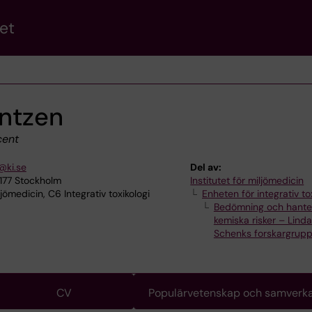
et
ntzen
ent
@ki.se
Del av:
7177 Stockholm
Institutet för miljömedicin
ljömedicin, C6 Integrativ toxikologi
Enheten för integrativ to
Bedömning och hante
kemiska risker – Linda
Schenks forskargrup
CV
Populärvetenskap och samverk