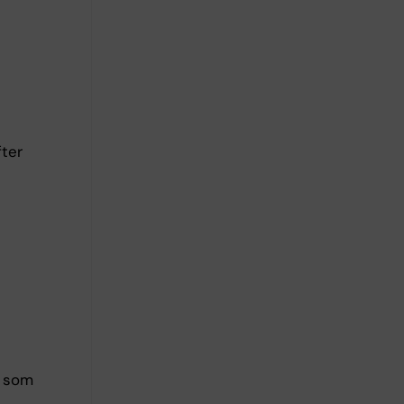
ter
g som