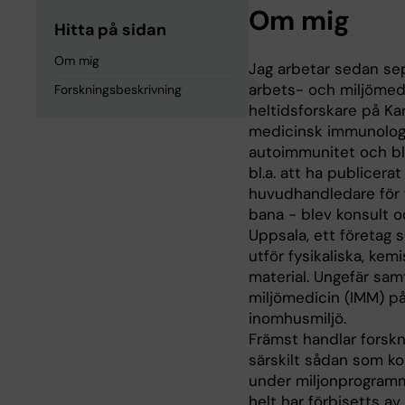
Om mig
Hitta på sidan
Om mig
Jag arbetar sedan se
arbets- och miljömedi
Forskningsbeskrivning
heltidsforskare på Kar
medicinsk immunologi
autoimmunitet och bl
bl.a. att ha publicerat
huvudhandledare för 
bana - blev konsult o
Uppsala, ett företag 
utför fysikaliska, kem
material. Ungefär samti
miljömedicin (IMM) på 
inomhusmiljö.
Främst handlar forsk
särskilt sådan som k
under miljonprogramm
helt har förbisetts av