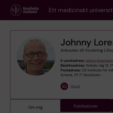
Skip
Ett medicinskt universit
to
main
content
Johnny Lore
Anknuten till Forskning
|
Doc
E-postadress:
johnny.lorentzen
Besöksadress:
Nobels väg 13, 1
Postadress:
C6 Institutet för mi
Schenk, 171 77 Stockholm
Orcid
Publikationer
Om mig