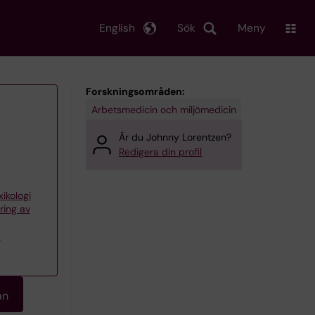
English
Sök
Meny
Forskningsområden:
Arbetsmedicin och miljömedicin
Är du Johnny Lorentzen?
Redigera din profil
xikologi
ring av
p
an