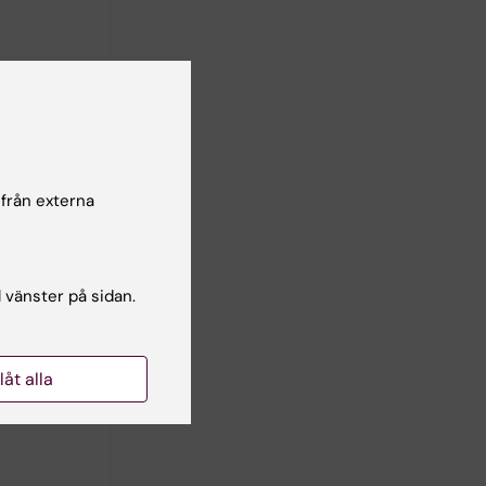
den`
 från externa
).
l vänster på sidan.
llåt alla