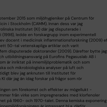
ptember 2015 som miljöhygieniker på Centrum för
cin i Stockholm (CAMM). Innan dess var jag
olinska Institutet (KI) där jag disputerade i
 (1998), ledde en forskargrupp inom experimentell
ev docent i medicinsk inflammationsforskning (2009) ef
 ett 50-tal vetenskapliga artiklar och varit
fem disputerade doktorander (2009). Därefter bytte jag
ch utbildningsansvarig på Eurofins Pegasuslab AB i
som är inriktat på innemiljöproblematik och som
iska och mikrobiologiska analyser på luft och
digt blev jag anknuten till Institutet för
KI där jag än idag forskar på frågor som rör
ningen om förekomst och effekter av mögellukt -
ommer från virke som impregnerades med klorfenoler
et på 1960- och 1970-talet. Denna kemiska exponerin
 innemiljöforskningen är intressant bl.a. därför