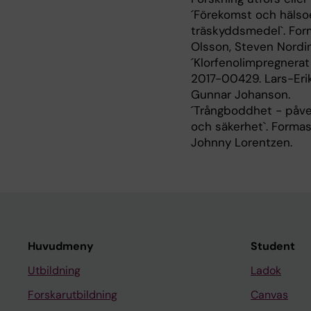
´Förekomst och hälsoef
träskyddsmedel`. For
Olsson, Steven Nordi
´Klorfenolimpregnerat
2017-00429. Lars-Eri
Gunnar Johanson.
´Trångboddhet - påve
och säkerhet`. Formas
Johnny Lorentzen.
Huvudmeny
Student
Utbildning
Ladok
Forskarutbildning
Canvas