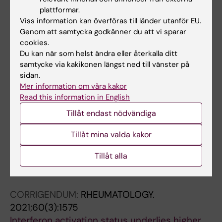
plattformar.
DISEASES.
2017;76(10):1755-1763
Viss information kan överföras till länder utanför EU.
H1N1 vaccination in Sjogren's syndrome
Genom att samtycka godkänner du att vi sparar
triggers polyclonal B cell activation and
cookies.
promotes autoantibody production
Du kan när som helst ändra eller återkalla ditt
Brauner S; Folkersen L; Kvarnstrom M; Meisgen
samtycke via kakikonen längst ned till vänster på
sidan.
Alla författare
S; Petersen S; Franzen-Malmros M; Mofors J;
Mer information om våra kakor
Brokstad KA; Klareskog L; Jonsson R;
Read this information in English
Westerberg LS; Trollmo C; Malmstrom V;
Alla övriga publikationer
Tillåt endast nödvändiga
Ambrosi A; Kuchroo VK; Nordmark G; Wahren-
Herlenius M
DOCTORAL THESIS:
2021
Tillåt mina valda kakor
Risk factors and comorbidity in primary
Tillåt alla
Sjögren’s syndrome
Mofors J
CORRIGENDUM:
RHEUMATOLOGY.
2021;60(3):1575
Interferon activation status underlies higher