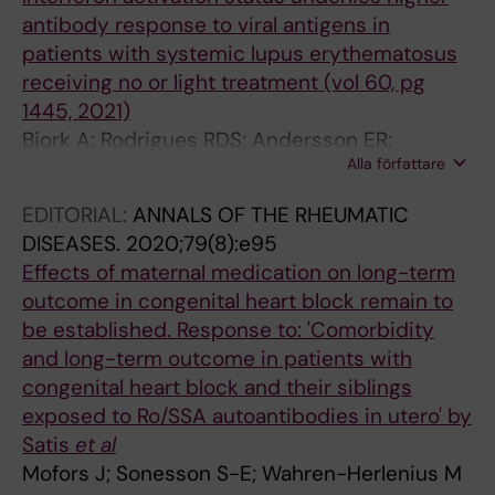
antibody response to viral antigens in
patients with systemic lupus erythematosus
receiving no or light treatment (vol 60, pg
1445, 2021)
Bjork A; Rodrigues RDS; Andersson ER;
Alla författare
Sepulveda JIR; Mofors J; Kvarnstrom M; Oke V;
Svenungsson E; Gunnarsson I; Wahren-
EDITORIAL:
ANNALS OF THE RHEUMATIC
Herlenius M
DISEASES.
2020;79(8):e95
Effects of maternal medication on long-term
outcome in congenital heart block remain to
be established. Response to: 'Comorbidity
and long-term outcome in patients with
congenital heart block and their siblings
exposed to Ro/SSA autoantibodies in utero' by
Satis
et al
Mofors J; Sonesson S-E; Wahren-Herlenius M