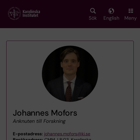
Skip
to
main
Sök
English
Meny
content
Johannes Mofors
Anknuten till Forskning
E-postadress:
johannes.mofors@ki.se
Besöksadress:
CMM, L8:03, Karolinska