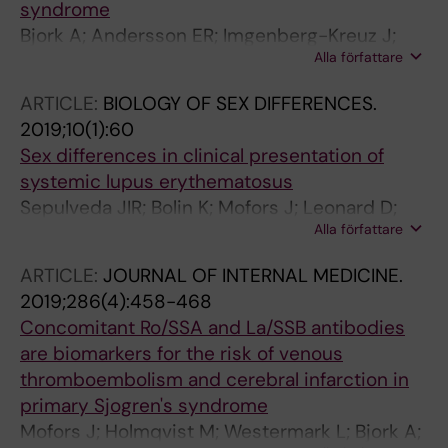
syndrome
Bjork A; Andersson ER; Imgenberg-Kreuz J;
Alla författare
Thorlacius GE; Mofors J; Syvanen A-C;
Kvarnstrom M; Nordmark G; Wahren-Herlenius
ARTICLE:
BIOLOGY OF SEX DIFFERENCES.
M
2019;10(1):60
Sex differences in clinical presentation of
systemic lupus erythematosus
Sepulveda JIR; Bolin K; Mofors J; Leonard D;
Alla författare
Svenungsson E; Jonsen A; Bengtsson C;
Nordmark G; Dahlqvist SR; Bengtsson AA;
ARTICLE:
JOURNAL OF INTERNAL MEDICINE.
Ronnblom L; Sjowall C; Gunnarsson I; Wahren-
2019;286(4):458-468
Herlenius M; Zickert A; Bjork A; Jonsen A;
Concomitant Ro/SSA and La/SSB antibodies
Sjowali C; Enocsson H; Wettero J; Eriksson P;
are biomarkers for the risk of venous
Thorlacius GE; Lundberg IE; Sanding JK;
thromboembolism and cerebral infarction in
SeNiveda JIR; Lindblad-Toh K; Ronnblom L;
primary Sjogren's syndrome
Padyukov L; Hultin-Rosenberg L; Eloranta M-L;
Mofors J; Holmqvist M; Westermark L; Bjork A;
Dahiqvist SR