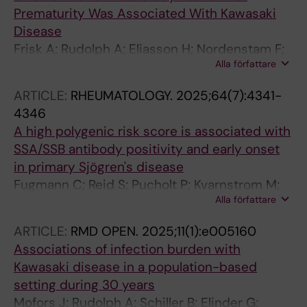
Prematurity Was Associated With Kawasaki
Disease
Frisk A; Rudolph A; Eliasson H; Nordenstam F;
Alla författare
Bergman G; Wahren-Herlenius M; Mofors J
ARTICLE:
RHEUMATOLOGY.
2025;64(7):4341-
4346
A high polygenic risk score is associated with
SSA/SSB antibody positivity and early onset
in primary Sjögren's disease
Fugmann C; Reid S; Pucholt P; Kvarnstrom M;
Alla författare
Bjork A; Mofors J; Sjowall C; Eriksson P; Olsson
P; Mandl T; Forsblad-d'Elia H; Magnusson
ARTICLE:
RMD OPEN.
2025;11(1):e005160
Bucher S; Johnsen SJ; Norheim KB; Appel S;
Associations of infection burden with
Hammenfors D; Jensen JL; Palm O; Omdal R;
Kawasaki disease in a population-based
Jonsson R; Baecklund E; Wahren-Herlenius M;
setting during 30 years
Leonard D; Imgenberg-Kreuz J; Nordmark G
Mofors J; Rudolph A; Schiller B; Elinder G;