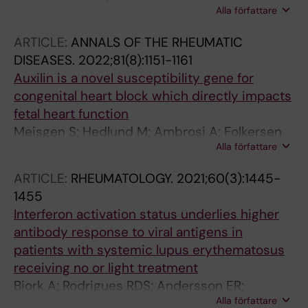
Alla författare
Sonesson S-E; Eliasson H; Bergman G;
Wahren-Herlenius M
ARTICLE:
ANNALS OF THE RHEUMATIC
DISEASES.
2022;81(8):1151-1161
Auxilin is a novel susceptibility gene for
congenital heart block which directly impacts
fetal heart function
Meisgen S; Hedlund M; Ambrosi A; Folkersen
Alla författare
L; Ottosson V; Forsberg D; Thorlacius GE;
Biavati L; Strandberg L; Mofors J; Ramskold D;
ARTICLE:
RHEUMATOLOGY.
2021;60(3):1445-
Ruhrmann S; Meneghel L; Nyberg W; Espinosa
1455
A; Hamilton RM; Franco-Cereceda A; Hamsten
Interferon activation status underlies higher
A; Olsson T; Greene L; Eriksson P; Gemzell-
antibody response to viral antigens in
Danielsson K; Salomonsson S; Kuchroo VK;
patients with systemic lupus erythematosus
Herlenius E; Kockum I; Sonesson S-E; Wahren-
receiving no or light treatment
Herlenius M
Bjork A; Rodrigues RDS; Andersson ER;
Alla författare
Sepulveda JIR; Mofors J; Kvarnstrom M; Oke V;