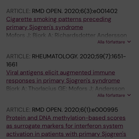
Svenungsson E; Gunnarsson I; Wahren-
ARTICLE:
RMD OPEN.
2020;6(3):e001402
Herlenius M
Cigarette smoking patterns preceding
primary Sjogren's syndrome
Mofors J; Bjork A; Richardsdotter Andersson
Alla författare
E; Kvarnstrom M; Forsblad D'Elia H;
Magnusson-Bucher S; Padyukov L; Kockum I;
ARTICLE:
RHEUMATOLOGY.
2020;59(7):1651-
Hillert J; Eriksson P; Mandl T; Nordmark G;
1661
Alfredsson L; Wahren-Herlenius M
Viral antigens elicit augmented immune
responses in primary Sjogren's syndrome
Bjork A; Thorlacius GE; Mofors J; Andersson
Alla författare
ER; Ivanchenko M; Tingstrom J; James T;
Brokstad KA; Cox RJ; Jonsson R; Kvarnstrom M;
ARTICLE:
RMD OPEN.
2020;6(1):e000995
Wahren-Herlenius M
Protein and DNA methylation-based scores
as surrogate markers for interferon system
activation in patients with primary Sjogren's