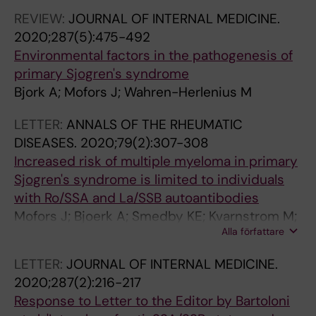
REVIEW:
JOURNAL OF INTERNAL MEDICINE.
2020;287(5):475-492
Environmental factors in the pathogenesis of
primary Sjogren's syndrome
Bjork A; Mofors J; Wahren-Herlenius M
LETTER:
ANNALS OF THE RHEUMATIC
DISEASES.
2020;79(2):307-308
Increased risk of multiple myeloma in primary
Sjogren's syndrome is limited to individuals
with Ro/SSA and La/SSB autoantibodies
Mofors J; Bjoerk A; Smedby KE; Kvarnstrom M;
Alla författare
Forsblad-d'Elia H; Magnusson-Bucher S;
Eriksson P; Mandl T; Baecklund E; Nordmark G;
LETTER:
JOURNAL OF INTERNAL MEDICINE.
Wahren-Herlenius M
2020;287(2):216-217
Response to Letter to the Editor by Bartoloni