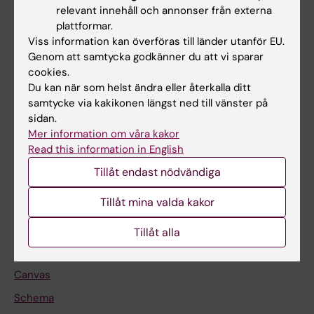
Huvudmeny
relevant innehåll och annonser från externa
plattformar.
Utbildning
Viss information kan överföras till länder utanför EU.
Forskarutbildning
Genom att samtycka godkänner du att vi sparar
cookies.
Forskning
Du kan när som helst ändra eller återkalla ditt
Om KI
samtycke via kakikonen längst ned till vänster på
sidan.
Mer information om våra kakor
På gång
Read this information in English
Nyheter
Tillåt endast nödvändiga
Kalender
Tillåt mina valda kakor
Student
Tillåt alla
Ladok
Canvas
Schema