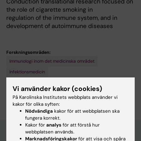
Conduction translational research focused on
the role of cigarette smoking in
regulation of the immune system, and in
development of autoimmune diseases
Forskningsområden:
Immunologi inom det medicinska området
Infektionsmedicin
Mikrobiologi inom det medicinska området
Vi använder kakor (cookies)
Är du Johan Öckinger?
På Karolinska Institutets webbplats använder vi
Redigera din profil
kakor för olika syften:
Nödvändiga
kakor för att webbplatsen ska
fungera korrekt.
Kakor för
analys
för att förstå hur
webbplatsen används.
Marknadsföringskakor
för att visa och spåra