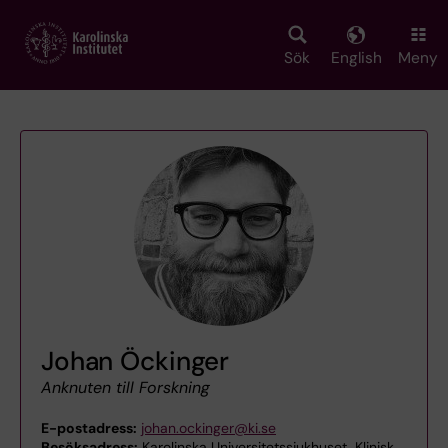
Skip
to
main
Sök
English
Meny
content
Johan Öckinger
Anknuten till Forskning
E-postadress:
johan.ockinger@ki.se
Besöksadress:
Karolinska Universitetssjukhuset, Klinisk