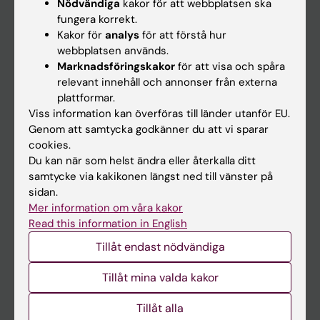
Nödvändiga
kakor för att webbplatsen ska
Kalender
fungera korrekt.
Kakor för
analys
för att förstå hur
webbplatsen används.
Student
Marknadsföringskakor
för att visa och spåra
Ladok
relevant innehåll och annonser från externa
plattformar.
Canvas
Viss information kan överföras till länder utanför EU.
Schema
Genom att samtycka godkänner du att vi sparar
cookies.
Studentmejlen
Du kan när som helst ändra eller återkalla ditt
Kurs- och programwebbar
samtycke via kakikonen längst ned till vänster på
sidan.
Student på KI
Mer information om våra kakor
Read this information in English
Medarbetare
Tillåt endast nödvändiga
Medarbetarportalen
Tillåt mina valda kakor
Kontakta och besök KI
Tillåt alla