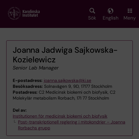
Skip
to
main
Sök
English
Meny
content
Joanna Jadwiga Sajkowska-
Kozielewicz
Senior Lab Manager
E-postadress:
joanna.sajkowska@ki.se
Besöksadress:
Solnavägen 9, 9D, 17177 Stockholm
Postadress:
C2 Medicinsk biokemi och biofysik, C2
Molekylär metabolism Rorbach, 171 77 Stockholm
Del av:
Institutionen för medicinsk biokemi och biofysik
Post-transkriptionell reglering i mitokondrier – Joanna
Rorbachs grupp