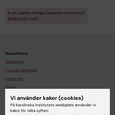
Är du Joanna Jadwiga Sajkowska-Kozielewicz?
Redigera din profil
Huvudmeny
Utbildning
Forskarutbildning
Forskning
Om KI
Vi använder kakor (cookies)
På gång
På Karolinska Institutets webbplats använder vi
kakor för olika syften:
Nyheter