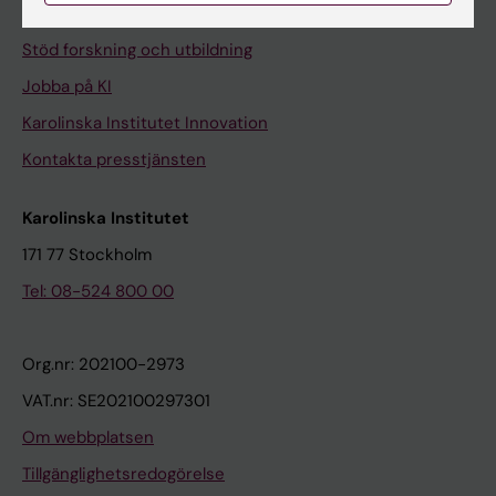
Universitetsbiblioteket
Stöd forskning och utbildning
Jobba på KI
Karolinska Institutet Innovation
Kontakta presstjänsten
Karolinska Institutet
171 77 Stockholm
Tel: 08-524 800 00
Org.nr: 202100-2973
VAT.nr: SE202100297301
Om webbplatsen
Tillgänglighetsredogörelse