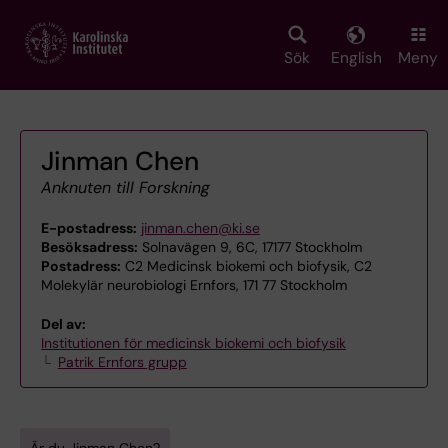
Skip
to
main
Sök
English
Meny
content
Jinman Chen
Anknuten till Forskning
E-postadress:
jinman.chen@ki.se
Besöksadress:
Solnavägen 9, 6C, 17177 Stockholm
Postadress:
C2 Medicinsk biokemi och biofysik, C2
Molekylär neurobiologi Ernfors, 171 77 Stockholm
Del av:
Institutionen för medicinsk biokemi och biofysik
Patrik Ernfors grupp