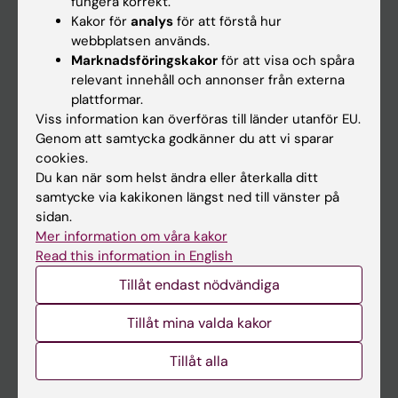
fungera korrekt.
Kakor för
analys
för att förstå hur
Student
webbplatsen används.
Ladok
Marknadsföringskakor
för att visa och spåra
relevant innehåll och annonser från externa
Canvas
plattformar.
Schema
Viss information kan överföras till länder utanför EU.
Genom att samtycka godkänner du att vi sparar
Studentmejlen
cookies.
Kurs- och programwebbar
Du kan när som helst ändra eller återkalla ditt
samtycke via kakikonen längst ned till vänster på
Student på KI
sidan.
Mer information om våra kakor
Read this information in English
Medarbetare
Tillåt endast nödvändiga
Medarbetarportalen
Tillåt mina valda kakor
Kontakta och besök KI
Tillåt alla
Universitetsbiblioteket
Stöd forskning och utbildning