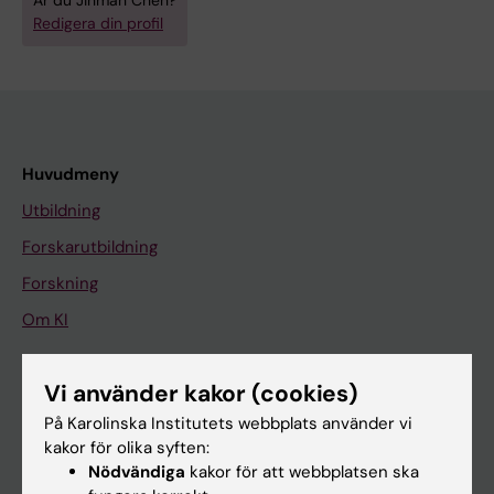
Är du Jinman Chen?
Redigera din profil
Huvudmeny
Utbildning
Forskarutbildning
Forskning
Om KI
Vi använder kakor (cookies)
På gång
På Karolinska Institutets webbplats använder vi
Nyheter
kakor för olika syften:
Kalender
Nödvändiga
kakor för att webbplatsen ska