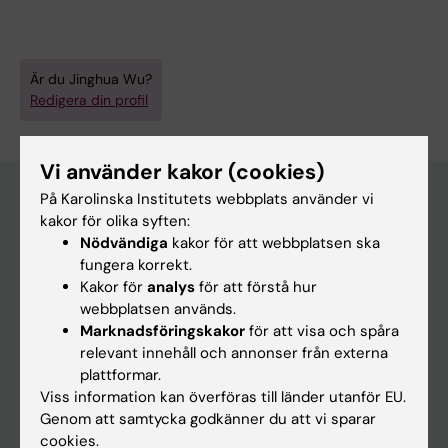
Är du Jinghua Wu?
Redigera din profil
Vi använder kakor (cookies)
På Karolinska Institutets webbplats använder vi
kakor för olika syften:
Huvudmeny
Nödvändiga
kakor för att webbplatsen ska
fungera korrekt.
Utbildning
Kakor för
analys
för att förstå hur
Forskarutbildning
webbplatsen används.
Marknadsföringskakor
för att visa och spåra
Forskning
relevant innehåll och annonser från externa
Om KI
plattformar.
Viss information kan överföras till länder utanför EU.
Genom att samtycka godkänner du att vi sparar
På gång
cookies.