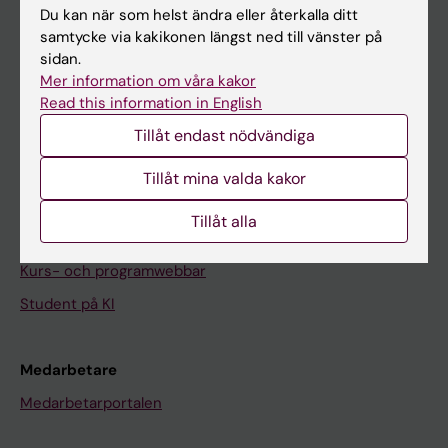
Du kan när som helst ändra eller återkalla ditt
Nyheter
samtycke via kakikonen längst ned till vänster på
Kalender
sidan.
Mer information om våra kakor
Read this information in English
Student
Tillåt endast nödvändiga
Ladok
Canvas
Tillåt mina valda kakor
Schema
Tillåt alla
Studentmejlen
Kurs- och programwebbar
Student på KI
Medarbetare
Medarbetarportalen