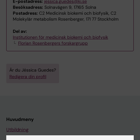
E-postadress:
jessica.guedes@ki.se
Besöksadress:
Solnavägen 9, 17165 Solna
Postadress:
C2 Medicinsk biokemi och biofysik, C2
Molekylär metabolism Rosenberger, 171 77 Stockholm
Del av:
Institutionen för medicinsk biokemi och biofysik
Florian Rosenbergers forskargrupp
Är du Jéssica Guedes?
Redigera din profil
Huvudmeny
Utbildning
Forskarutbildning