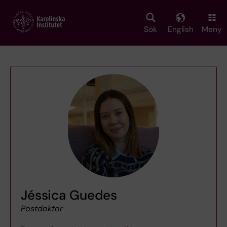
Skip
to
main
Sök
English
Meny
content
Jéssica Guedes
Postdoktor