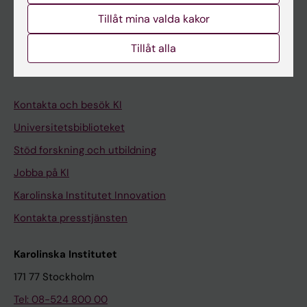
Student på KI
Tillåt mina valda kakor
Medarbetare
Tillåt alla
Medarbetarportalen
Kontakta och besök KI
Universitetsbiblioteket
Stöd forskning och utbildning
Jobba på KI
Karolinska Institutet Innovation
Kontakta presstjänsten
Karolinska Institutet
171 77 Stockholm
Tel: 08-524 800 00