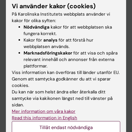
Vi använder kakor (cookies)
Forskning
På Karolinska Institutets webbplats använder vi
Om KI
kakor för olika syften:
Nödvändiga
kakor för att webbplatsen ska
fungera korrekt.
På gång
Kakor för
analys
för att förstå hur
webbplatsen används.
Nyheter
Marknadsföringskakor
för att visa och spåra
Kalender
relevant innehåll och annonser från externa
plattformar.
Viss information kan överföras till länder utanför EU.
Student
Genom att samtycka godkänner du att vi sparar
Ladok
cookies.
Du kan när som helst ändra eller återkalla ditt
Canvas
samtycke via kakikonen längst ned till vänster på
Schema
sidan.
Mer information om våra kakor
Studentmejlen
Read this information in English
Kurs- och programwebbar
Tillåt endast nödvändiga