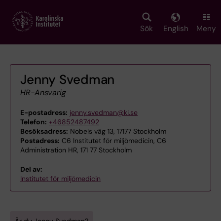
Skip
to
main
Sök
English
Meny
content
Jenny Svedman
HR-Ansvarig
E-postadress:
jenny.svedman@ki.se
Telefon:
+46852487492
Besöksadress:
Nobels väg 13, 17177 Stockholm
Postadress:
C6 Institutet för miljömedicin, C6
Administration HR, 171 77 Stockholm
Del av:
Institutet för miljömedicin