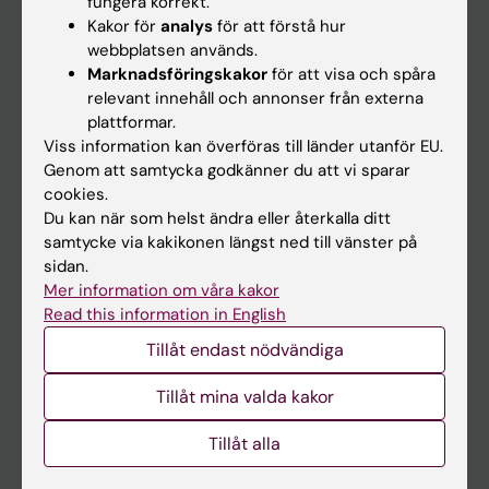
fungera korrekt.
Kakor för
analys
för att förstå hur
Student
webbplatsen används.
Ladok
Marknadsföringskakor
för att visa och spåra
relevant innehåll och annonser från externa
Canvas
plattformar.
Schema
Viss information kan överföras till länder utanför EU.
Genom att samtycka godkänner du att vi sparar
Studentmejlen
cookies.
Kurs- och programwebbar
Du kan när som helst ändra eller återkalla ditt
samtycke via kakikonen längst ned till vänster på
Student på KI
sidan.
Mer information om våra kakor
Read this information in English
Medarbetare
Tillåt endast nödvändiga
Medarbetarportalen
Tillåt mina valda kakor
Kontakta och besök KI
Tillåt alla
Universitetsbiblioteket
Stöd forskning och utbildning