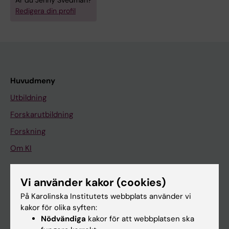
Är du Jenny Svedman?
Redigera din profil
Huvudmeny
Utbildning
Forskarutbildning
Forskning
Om KI
Vi använder kakor (cookies)
På gång
På Karolinska Institutets webbplats använder vi
Nyheter
kakor för olika syften:
Kalender
Nödvändiga
kakor för att webbplatsen ska