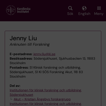
Skip
to
main
Sök
English
Meny
content
Jenny Liu
Anknuten till Forskning
E-postadress:
jenny.liu@ki.se
Besöksadress:
Södersjukhuset, Sjukhusbacken 13, 11883
Stockholm
Postadress:
S1 Klinisk forskning och utbildning,
Södersjukhuset, S1 KI SÖS Forskning Akut, 118 83
Stockholm
Del av:
Institutionen för klinisk forskning och utbildning,
Södersjukhuset
Akut – Kristian Ängebys forskargrupp
Institutionen för klinisk forskning och utbildning,