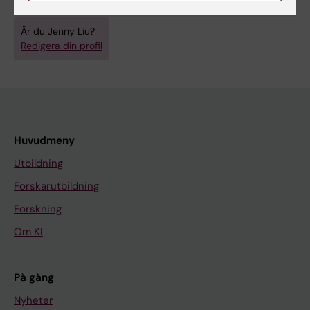
hälsoekonomi
Är du Jenny Liu?
Redigera din profil
Huvudmeny
Utbildning
Forskarutbildning
Forskning
Om KI
På gång
Nyheter