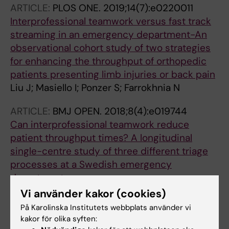
ARTICLE:
PLOS ONE.
2019;14(7):e0220011
Interprofessional teamwork versus fast track
streaming in an emergency department-An
observational cohort study of two strategies
for enhancing the throughput of orthopedic
patients presenting limb injuries or back pain
Liu J; Masiello I; Ponzer S; Farrokhnia N
ARTICLE:
BMJ OPEN.
2018;8(4):e019744
Can interprofessional teamwork reduce
patient throughput times? A longitudinal
single-centre study of three different triage
processes at a Swedish emergency
department
Liu J; Masiello I; Ponzer S; Farrokhnia N
Vi använder kakor (cookies)
På Karolinska Institutets webbplats använder vi
ARTICLE:
EUROPEAN JOURNAL OF PAIN.
kakor för olika syften:
2002;6(5):375-385