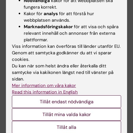
Nödvändiga
kakor för att webbplatsen ska
Prevalence of pain in general practice
fungera korrekt.
Kakor för
analys
för att förstå hur
Hasselström J; Liu-Palmgren J; Rasjö-Wrååk G
webbplatsen används.
Marknadsföringskakor
för att visa och spåra
relevant innehåll och annonser från externa
Alla övriga publikationer
plattformar.
Viss information kan överföras till länder utanför EU.
DOCTORAL THESIS:
2020
Genom att samtycka godkänner du att vi sparar
Redesigning an emergency department for
cookies.
interprofessional teamwork : a longitudinal
Du kan när som helst ändra eller återkalla ditt
evaluation of the impact on patient flow and
samtycke via kakikonen längst ned till vänster på
sidan.
team behaviour
Mer information om våra kakor
Liu J
Read this information in English
Tillåt endast nödvändiga
Forskningsområden:
Tillåt mina valda kakor
Folkhälsovetenskap, global hälsa och socialmedicin
Tillåt alla
Hälso- och sjukvårdsorganisation, hälsopolitik och