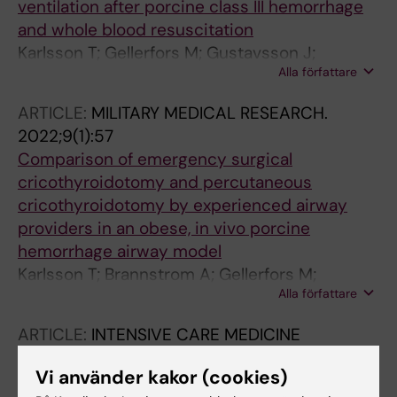
ventilation after porcine class III hemorrhage
and whole blood resuscitation
Karlsson T; Gellerfors M; Gustavsson J;
Alla författare
Gunther M
ARTICLE:
MILITARY MEDICAL RESEARCH.
2022;9(1):57
Comparison of emergency surgical
cricothyroidotomy and percutaneous
cricothyroidotomy by experienced airway
providers in an obese, in vivo porcine
hemorrhage airway model
Karlsson T; Brannstrom A; Gellerfors M;
Alla författare
Gustavsson J; Gunther M
ARTICLE:
INTENSIVE CARE MEDICINE
EXPERIMENTAL.
2022;10(1):14
Vi använder kakor (cookies)
Evaluation of an extracorporeal ozone-based