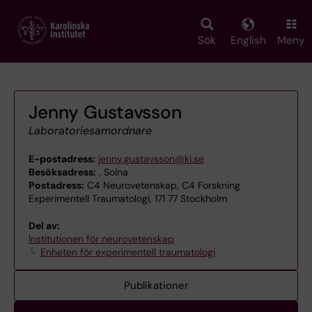
Skip
to
main
Sök
English
Meny
content
Jenny Gustavsson
Laboratoriesamordnare
E-postadress:
jenny.gustavsson@ki.se
Besöksadress:
, Solna
Postadress:
C4 Neurovetenskap, C4 Forskning
Experimentell Traumatologi, 171 77 Stockholm
Del av:
Institutionen för neurovetenskap
Enheten för experimentell traumatologi
Publikationer