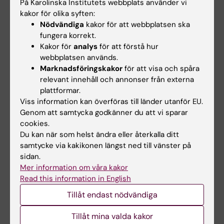
På Karolinska Institutets webbplats använder vi
bactericide system for the treatment of
kakor för olika syften:
Escherichia coli
sepsis
Nödvändiga
kakor för att webbplatsen ska
Skorup P; Fransson A; Gustavsson J; Sjoholm
fungera korrekt.
Alla författare
J; Rundgren H; ozenci V; Wong AYW; Karlsson
Kakor för
analys
för att förstå hur
T; Svensen C; Gunther M
webbplatsen används.
ARTICLE:
EUROPEAN JOURNAL OF TRAUMA
Marknadsföringskakor
för att visa och spåra
AND EMERGENCY SURGERY.
2022;48(1):335-
relevant innehåll och annonser från externa
344
plattformar.
Viss information kan överföras till länder utanför EU.
Increased crystalloid fluid requirements
Genom att samtycka godkänner du att vi sparar
during zone 3 Resuscitative Endovascular
cookies.
Balloon Occlusion of the Aorta (REBOA) versus
Du kan när som helst ändra eller återkalla ditt
Abdominal Aortic and Junctional Tourniquet
samtycke via kakikonen längst ned till vänster på
(AAJT) after class II hemorrhage in swine
sidan.
Brannstrom A; Dahlquist A; Gustavsson J;
Mer information om våra kakor
Read this information in English
Alla författare
Arborelius UP; Gunther M
Tillåt endast nödvändiga
ARTICLE:
EUROPEAN JOURNAL OF TRAUMA
AND EMERGENCY SURGERY.
2022;48(1):401-
Tillåt mina valda kakor