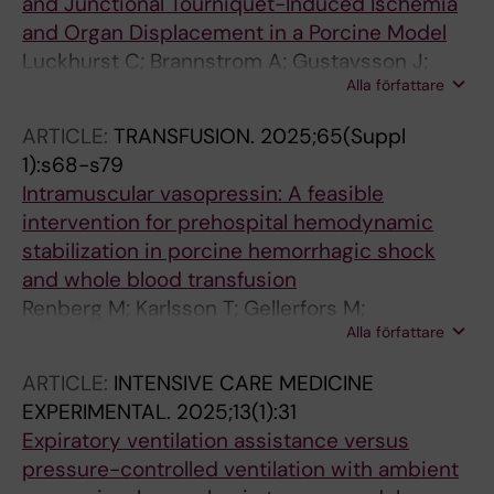
and Junctional Tourniquet-Induced Ischemia
and Organ Displacement in a Porcine Model
Luckhurst C; Brannstrom A; Gustavsson J;
Alla författare
Gunther M
ARTICLE:
TRANSFUSION.
2025;65(Suppl
1):s68-s79
Intramuscular vasopressin: A feasible
intervention for prehospital hemodynamic
stabilization in porcine hemorrhagic shock
and whole blood transfusion
Renberg M; Karlsson T; Gellerfors M;
Alla författare
Gustavsson J; Wellfelt K; Gunther M
ARTICLE:
INTENSIVE CARE MEDICINE
EXPERIMENTAL.
2025;13(1):31
Expiratory ventilation assistance versus
pressure-controlled ventilation with ambient