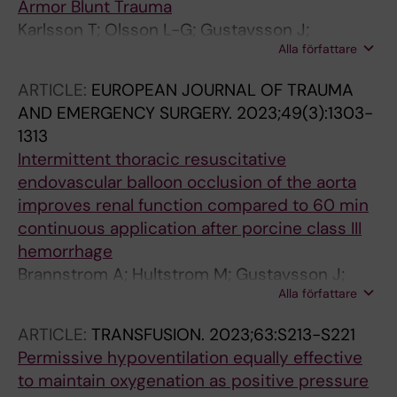
Armor Blunt Trauma
Karlsson T; Olsson L-G; Gustavsson J;
Alla författare
Arborelius UP; Risling M; Guenther M
ARTICLE:
EUROPEAN JOURNAL OF TRAUMA
AND EMERGENCY SURGERY.
2023;49(3):1303-
1313
Intermittent thoracic resuscitative
endovascular balloon occlusion of the aorta
improves renal function compared to 60 min
continuous application after porcine class III
hemorrhage
Brannstrom A; Hultstrom M; Gustavsson J;
Alla författare
Aurfan Z; Gunther M
ARTICLE:
TRANSFUSION.
2023;63:S213-S221
Permissive hypoventilation equally effective
to maintain oxygenation as positive pressure