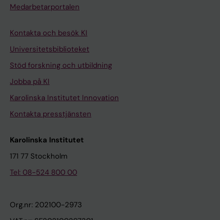
Medarbetarportalen
R
R
T
3
G
G
H
4
Kontakta och besök KI
E
E
E
-
R
R
C
1
Universitetsbiblioteket
Y
Y
A
1
Stöd forskning och utbildning
.
.
R
4
Jobba på KI
2
2
E
3
Karolinska Institutet Innovation
0
0
O
C
1
1
F
a
Kontakta presstjänsten
9
8
T
r
;
;
H
d
Karolinska Institutet
8
8
E
i
171 77 Stockholm
7
5
I
a
Tel: 08-524 800 00
(
(
N
c
4
4
J
C
)
)
U
h
Org.nr: 202100-2973
:
:
R
a