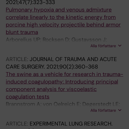
2021;47(7):323-333
Pulmonary hypoxia and venous admixture
correlate linearly to the kinetic energy from
porcine high velocity projectile behind armor
blunt trauma
Arborelius UP; Rocksen D; Gustavsson J;
Alla författare
Gunther M
ARTICLE:
JOURNAL OF TRAUMA AND ACUTE
CARE SURGERY.
2021;90(2):360-368
The swine as a vehicle for research in trauma-
induced coagulopathy: Introducing principal
component analysis for viscoelastic
coagulation tests
Brannstrom A; von Oelreich E; Degerstedt LE;
Alla författare
Dahlquist A; Hanell A; Gustavsson J; Gunther
M
ARTICLE:
EXPERIMENTAL LUNG RESEARCH.