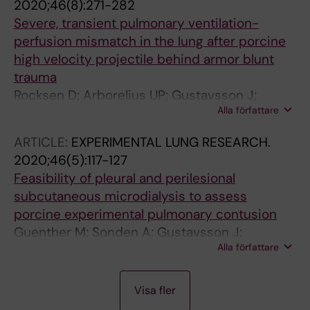
2020;46(8):271-282
Severe, transient pulmonary ventilation-
perfusion mismatch in the lung after porcine
high velocity projectile behind armor blunt
trauma
Rocksen D; Arborelius UP; Gustavsson J;
Alla författare
Guenther M
ARTICLE:
EXPERIMENTAL LUNG RESEARCH.
2020;46(5):117-127
Feasibility of pleural and perilesional
subcutaneous microdialysis to assess
porcine experimental pulmonary contusion
Guenther M; Sonden A; Gustavsson J;
Alla författare
Arborelius UP; Rocksen D
A
A
A
A
Visa fler
R
R
R
R