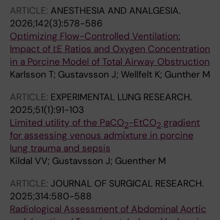
ARTICLE:
ANESTHESIA AND ANALGESIA.
2026;142(3):578-586
Optimizing Flow-Controlled Ventilation:
Impact of I:E Ratios and Oxygen Concentration
in a Porcine Model of Total Airway Obstruction
Karlsson T; Gustavsson J; Wellfelt K; Gunther M
ARTICLE:
EXPERIMENTAL LUNG RESEARCH.
2025;51(1):91-103
Limited utility of the PaCO
-EtCO
gradient
2
2
for assessing venous admixture in porcine
lung trauma and sepsis
Kildal VV; Gustavsson J; Guenther M
ARTICLE:
JOURNAL OF SURGICAL RESEARCH.
2025;314:580-588
Radiological Assessment of Abdominal Aortic