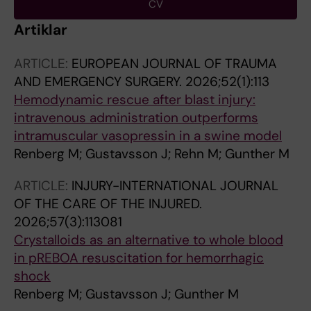
CV
Artiklar
ARTICLE:
EUROPEAN JOURNAL OF TRAUMA
AND EMERGENCY SURGERY.
2026;52(1):113
Hemodynamic rescue after blast injury:
intravenous administration outperforms
intramuscular vasopressin in a swine model
Renberg M; Gustavsson J; Rehn M; Gunther M
ARTICLE:
INJURY-INTERNATIONAL JOURNAL
OF THE CARE OF THE INJURED.
2026;57(3):113081
Crystalloids as an alternative to whole blood
in pREBOA resuscitation for hemorrhagic
shock
Renberg M; Gustavsson J; Gunther M