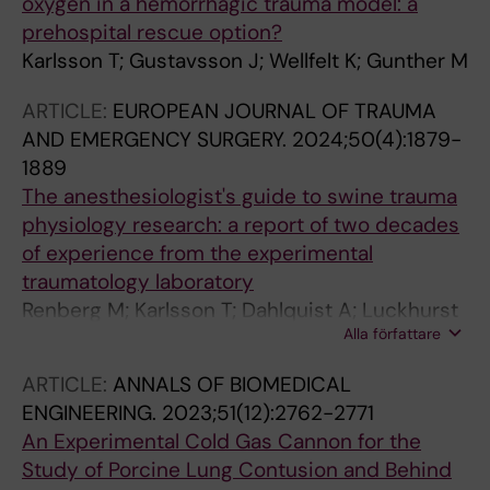
oxygen in a hemorrhagic trauma model: a
prehospital rescue option?
Karlsson T; Gustavsson J; Wellfelt K; Gunther M
ARTICLE:
EUROPEAN JOURNAL OF TRAUMA
AND EMERGENCY SURGERY.
2024;50(4):1879-
1889
The anesthesiologist's guide to swine trauma
physiology research: a report of two decades
of experience from the experimental
traumatology laboratory
Renberg M; Karlsson T; Dahlquist A; Luckhurst
Alla författare
C; Gustavsson J; Arborelius U; Risling M;
Gunther M
ARTICLE:
ANNALS OF BIOMEDICAL
ENGINEERING.
2023;51(12):2762-2771
An Experimental Cold Gas Cannon for the
Study of Porcine Lung Contusion and Behind