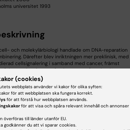
holms universitet 1993
eskrivning
i cell- och molekylärbiologi handlade om DNA-reparation
nering. Därefter blev inriktningen mer preklinisk, med
ierad cellsignalering i samband med cancer, främst
 fokuserade min egen forskargrupp på att kartlägga
en signalering som medieras av bioaktiva sfingolipider i
kakor (cookies)
da cancerceller.
tutets webbplats använder vi kakor för olika syften:
akor för att webbplatsen ska fungera korrekt.
lys
för att förstå hur webbplatsen används.
ng
ingskakor
för att visa och spåra relevant innehåll och annonser
 överföras till länder utanför EU.
al pedagogiska utvecklingsprojekt, tex
 godkänner du att vi sparar cookies.
tssätt inom verksamhetsintegrerad utbildning (läkar-