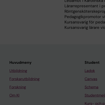
Ledamot i Karolinska
Lärarrepresentant i 
Röntgensköterskeprog
Pedagogikpromotor vi
Kursansvarig för peda
Kursansvarig lärare v
Huvudmeny
Student
Utbildning
Ladok
Forskarutbildning
Canvas
Forskning
Schema
Om KI
Studentmej
Kurs- och 