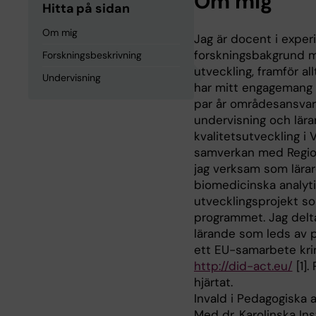
Om mig
Hitta på sidan
Om mig
Jag är docent i exper
forskningsbakgrund m
Forskningsbeskrivning
utveckling, framför a
Undervisning
har mitt engagemang f
par år områdesansvari
undervisning och lär
kvalitetsutveckling i 
samverkan med Region
jag verksam som lärar
biomedicinska analyt
utvecklingsprojekt so
programmet. Jag delta
lärande som leds av 
ett EU-samarbete krin
http://did-act.eu/
[1].
hjärtat.
Invald i Pedagogiska a
Med dr, Karolinska In