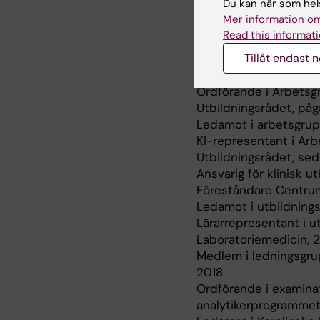
Du kan när som hels
och sjuksköterskapro
Mer information om
* Framtidens biomedic
Read this informati
* Utveckling av progr
Tillåt endast 
analytikerprogrammet
* Utveckling av biom
Ordförande i Arbetsg
Utbildningsrådet, på
Ledamot i arbetsgrup
KI-representant i Arb
Utbildningsrådet, se
Ansvarig för klinisk 
Föreståndare Centrum 
Ledamot i utbildnings
Lärarrepresentant i u
Laboratoriemedicin, 
Medlem i ledningsgrup
2018
Ordförande i examina
analytikerprogrammet