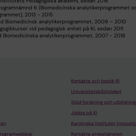
 Institutets Pedagogiska akademi, sedan 2016
programnämnd 6 (Biomedicinska analytikerprogrammet o
rammet), 2013 - 2015
d Biomedicinsk analytikerprogrammet, 2009 – 2010
gogikkurser vid pedagogisk enhet på KI, sedan 2011
id Biomedicinska analytikerprogrammet, 2007 - 2018
Kontakta och besök KI
Universitetsbiblioteket
Stöd forskning och utbildning
Jobba på KI
len
Karolinska Institutet Innovati
programwebbar
Kontakta presstjänsten