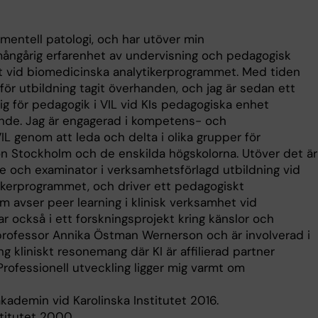
imentell patologi, och har utöver min
ångårig erfarenhet av undervisning och pedagogisk
llt vid biomedicinska analytikerprogrammet. Med tiden
ör utbildning tagit överhanden, och jag är sedan ett
g för pedagogik i VIL vid KIs pedagogiska enhet
ande. Jag är engagerad i kompetens- och
VIL genom att leda och delta i olika grupper för
 Stockholm och de enskilda högskolorna. Utöver det är
e och examinator i verksamhetsförlagd utbildning vid
ikerprogrammet, och driver ett pedagogiskt
m avser peer learning i klinisk verksamhet vid
r också i ett forskningsprojekt kring känslor och
professor Annika Östman Wernerson och är involverad i
g kliniskt resonemang där KI är affilierad partner
 Professionell utveckling ligger mig varmt om
kademin vid Karolinska Institutet 2016.
stitutet 2000