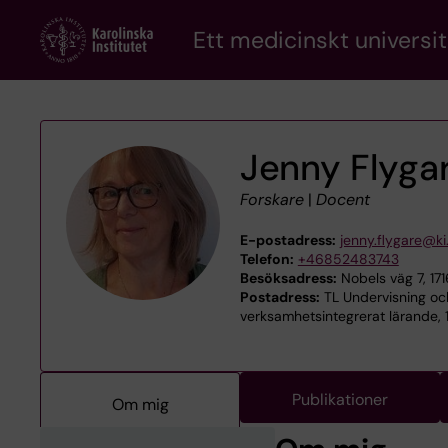
Skip
Ett medicinskt universit
to
main
content
Jenny Flyga
Forskare
|
Docent
E-postadress:
jenny.flygare@ki
Telefon:
+46852483743
Besöksadress:
Nobels väg 7, 17
Postadress:
TL Undervisning och
verksamhetsintegrerat lärande, 
Publikationer
Om mig