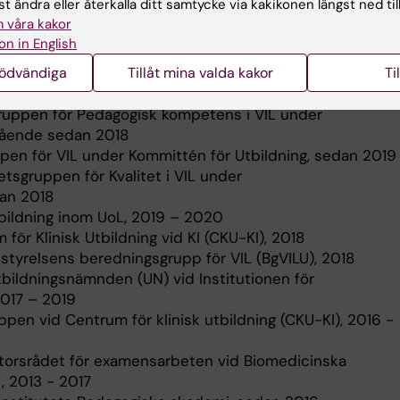
t ändra eller återkalla ditt samtycke via kakikonen längst ned til
grammen), 2017 - 2018
 våra kakor
inska analytikerutbildning, 2015 – 2016
on in English
essionstrappa för professionsutveckling, biomedicinska
nödvändiga
Tillåt mina valda kakor
Ti
, 2013
edicinska analytikerprogrammets pedagogiska profil, 20
ruppen för Pedagogisk kompetens i VIL under
gående sedan 2018
pen för VIL under Kommittén för Utbildning, sedan 2019
etsgruppen för Kvalitet i VIL under
dan 2018
utbildning inom UoL, 2019 – 2020
för Klinisk Utbildning vid KI (CKU-KI), 2018
styrelsens beredningsgrupp för VIL (BgVILU), 2018
tbildningsnämnden (UN) vid Institutionen för
2017 – 2019
pen vid Centrum för klinisk utbildning (CKU-KI), 2016 -
torsrådet för examensarbeten vid Biomedicinska
, 2013 - 2017