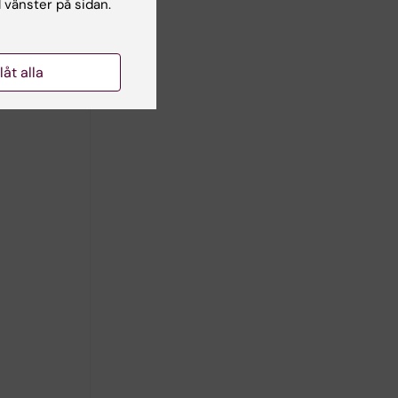
l vänster på sidan.
llåt alla
09