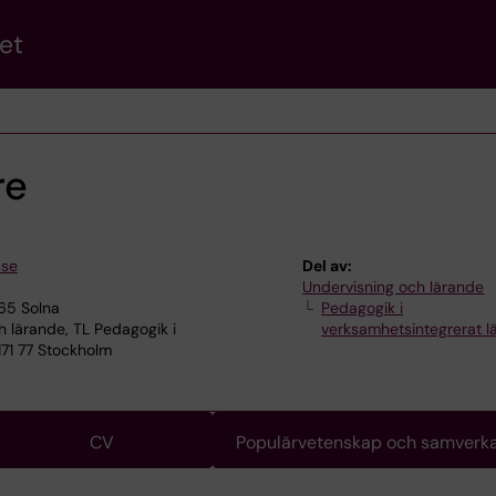
et
re
.se
Del av:
Undervisning och lärande
165 Solna
Pedagogik i
 lärande, TL Pedagogik i
verksamhetsintegrerat l
171 77 Stockholm
CV
Populärvetenskap och samverk