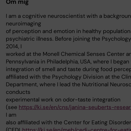
Om mig
I am a cognitive neuroscientist with a backgroun
neuroimaging
of perception and emotion in healthy population
psychiatric illness. Before joining the Psychology 
2014, I
worked at the Monell Chemical Senses Center an
Pennsylvania in Philadelphia, USA, where I began 
integration of smell and taste during food percep
affiliated with the Psychology Division at the Cl
Department, where I lead the Nutritional Neuros
conducts
experimental work on odor-taste integration
(see
https://ki.se/en/cns/janina-seuberts-rese
I am
also affiliated with the Center for Eating Disorde
(CEDI,
https://ki.se/en/meb/cedi-centre-for-eat