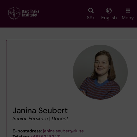
Skip
to
main
Sök
English
Meny
content
Janina Seubert
Senior Forskare
|
Docent
E-postadress:
janina.seubert@ki.se
Telefon:
+46852482471