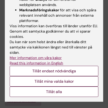
parasagittal meningioma resection.
webbplatsen används.
Lizana J; Reinoso CMD; Aliaga N; Marani W;
Marknadsföringskakor
för att visa och spåra
Alla författare
Montemurro N
relevant innehåll och annonser från externa
plattformar.
Viss information kan överföras till länder utanför EU.
Alla övriga publikationer
Genom att samtycka godkänner du att vi sparar
cookies.
Du kan när som helst ändra eller återkalla ditt
PREPRINT:
RESEARCH SQUARE.
2025
samtycke via kakikonen längst ned till vänster på
Mapping Motor Point Response Areas on the
sidan.
Skin for Optimisation of Neuromuscular
Mer information om våra kakor
Electrical Stimulation
Read this information in English
Aliaga N; Lizana J; Forsström LN; Juthberg R;
Tillåt endast nödvändiga
Alla författare
Ackermann PW
Tillåt mina valda kakor
Tillåt alla
Är du Jafeth Lizana?
Redigera din profil