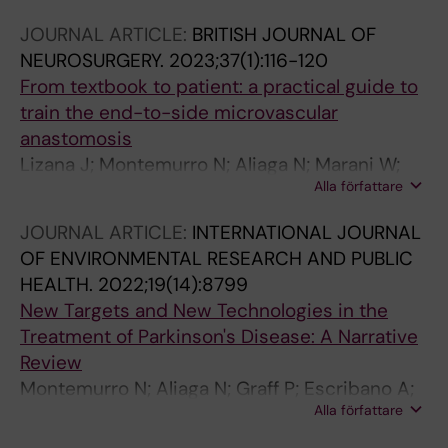
JOURNAL ARTICLE:
BRITISH JOURNAL OF
NEUROSURGERY.
2023;37(1):116-120
From textbook to patient: a practical guide to
train the end-to-side microvascular
anastomosis
Lizana J; Montemurro N; Aliaga N; Marani W;
Alla författare
Tanikawa R
JOURNAL ARTICLE:
INTERNATIONAL JOURNAL
OF ENVIRONMENTAL RESEARCH AND PUBLIC
HEALTH.
2022;19(14):8799
New Targets and New Technologies in the
Treatment of Parkinson's Disease: A Narrative
Review
Montemurro N; Aliaga N; Graff P; Escribano A;
Alla författare
Lizana J