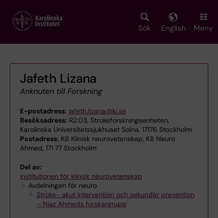
Skip
to
main
Sök
English
Meny
content
Jafeth Lizana
Anknuten till Forskning
E-postadress:
jafeth.lizana@ki.se
Besöksadress:
R2:03, Strokeforskningsenheten,
Karolinska Universitetssjukhuset Solna, 17176 Stockholm
Postadress:
K8 Klinisk neurovetenskap, K8 Neuro
Ahmed, 171 77 Stockholm
Del av:
Institutionen för klinisk neurovetenskap
Avdelningen för neuro
Stroke- akut intervention och sekundär prevention
– Niaz Ahmeds forskargrupp