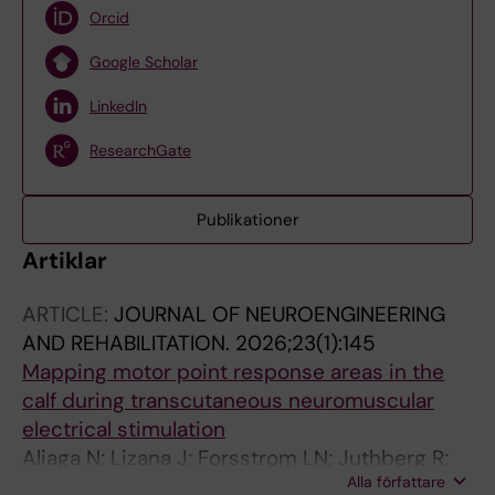
Orcid
Google Scholar
LinkedIn
ResearchGate
Publikationer
Artiklar
ARTICLE:
JOURNAL OF NEUROENGINEERING
AND REHABILITATION.
2026;23(1):145
Mapping motor point response areas in the
calf during transcutaneous neuromuscular
electrical stimulation
Aliaga N; Lizana J; Forsstrom LN; Juthberg R;
Alla författare
Ackermann PW