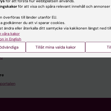
lys
för att förstå hur webbplatsen används.
Kontakta och besök KI
ingskakor
för att visa och spåra relevant innehåll och annonser
Universitetsbiblioteket
 överföras till länder utanför EU.
 godkänner du att vi sparar cookies.
Stöd forskning och utbildning
t ändra eller återkalla ditt samtycke via kakikonen längst ned til
Jobba på KI
 våra kakor
on in English
len
Karolinska Institutet Innovati
nödvändiga
Tillåt mina valda kakor
Ti
programwebbar
Kontakta presstjänsten
KI
re
portalen