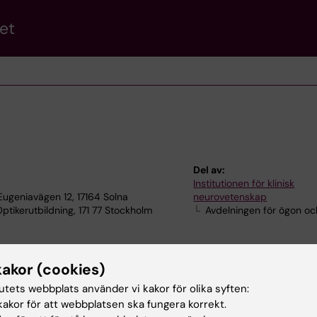
et
Del av:
Institutionen för klinisk
ugeniavägen 12, 17164 Solna
neurovetenskap
tikerutbildning, 171 77 Stockholm
Avdelningen för ögon oc
kakor (cookies)
tutets webbplats använder vi kakor för olika syften:
akor för att webbplatsen ska fungera korrekt.