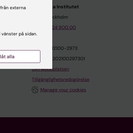
Karolinska Institutet
 från externa
171 77 Stockholm
Tel: 08-524 800 00
l vänster på sidan.
on
Org.nr: 202100-2973
llåt alla
VAT.nr: SE202100297301
Om webbplatsen
Tillgänglighetsredogörelse
Manage your cookies