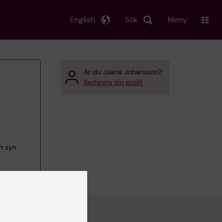
English
Sök
Meny
Är du Jaana Johansson?
Redigera din profil
h syn