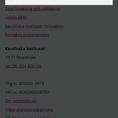
Universitetsbiblioteket
Stöd forskning och utbildning
Jobba på KI
Karolinska Institutet Innovation
Kontakta presstjänsten
Karolinska Institutet
171 77 Stockholm
Tel: 08-524 800 00
Org.nr: 202100-2973
VAT.nr: SE202100297301
Om webbplatsen
Tillgänglighetsredogörelse