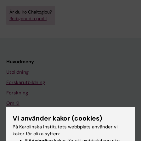
Är du Iro Chaitoglou?
Redigera din profil
Huvudmeny
Utbildning
Forskarutbildning
Forskning
Om KI
Vi använder kakor (cookies)
På gång
På Karolinska Institutets webbplats använder vi
kakor för olika syften:
Nyheter
Nödvändiga
kakor för att webbplatsen ska