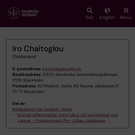
Skip
to
main
Sök
English
Meny
content
Iro Chaitoglou
Doktorand
E-postadress:
iro.chaitoglou@ki.se
Besöksadress:
D2:01, Karolinska Universitetssjukhuset,
17176 Stockholm
Postadress:
K2 Medicin, Solna, K2 Reuma Jakobsson P,
171 77 Stockholm
Del av:
Institutionen för medicin, Solna
Kronisk inflammation med fokus på reumatologi och
cancer – Forskargrupp Per-Johan Jakobsson