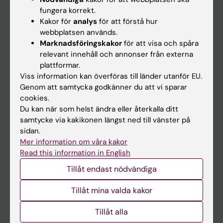
Kalender
fungera korrekt.
Kakor för
analys
för att förstå hur
webbplatsen används.
Student
Marknadsföringskakor
för att visa och spåra
Ladok
relevant innehåll och annonser från externa
plattformar.
Canvas
Viss information kan överföras till länder utanför EU.
Schema
Genom att samtycka godkänner du att vi sparar
cookies.
Studentmejlen
Du kan när som helst ändra eller återkalla ditt
Kurs- och programwebbar
samtycke via kakikonen längst ned till vänster på
sidan.
Student på KI
Mer information om våra kakor
Read this information in English
Medarbetare
Tillåt endast nödvändiga
Medarbetarportalen
Tillåt mina valda kakor
Kontakta och besök KI
Tillåt alla