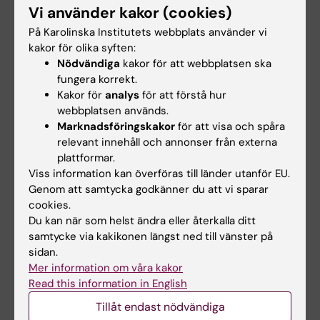
hälsoekonomi (2015-2017). Göteborgs
Vi använder kakor (cookies)
universitet.
På Karolinska Institutets webbplats använder vi
kakor för olika syften:
Kandidat: Sjuksköterska (2007-2010). Skövde
Nödvändiga
kakor för att webbplatsen ska
högskola.
fungera korrekt.
Kakor för
analys
för att förstå hur
webbplatsen används.
Marknadsföringskakor
för att visa och spåra
Undervisning
relevant innehåll och annonser från externa
plattformar.
Jag har undervisat om hur man rapporterar
Viss information kan överföras till länder utanför EU.
komplexa interventioner i kursen "Introduction
Genom att samtycka godkänner du att vi sparar
cookies.
to planning and program development" som
Du kan när som helst ändra eller återkalla ditt
ges till masterstudenter på KI.
samtycke via kakikonen längst ned till vänster på
sidan.
Jag har varit seminarieledare i kursen "Hälsa i
Mer information om våra kakor
samhälla och miljö" som ges till läkarstudenter
Read this information in English
där vi diskuterar prevention av
Tillåt endast nödvändiga
folkhälsosjukdomar och hur man kan planera