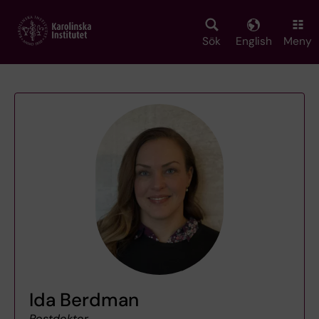
Skip
to
main
Sök
English
Meny
content
Ida Berdman
Postdoktor