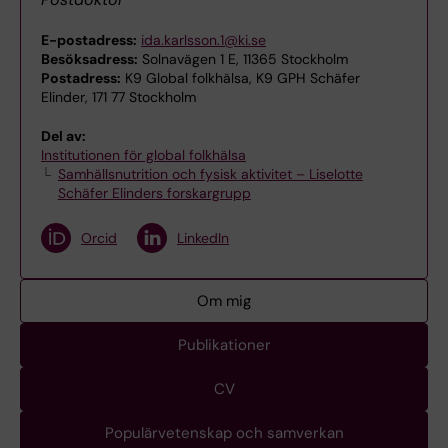
E-postadress:
ida.karlsson.1@ki.se
Besöksadress:
Solnavägen 1 E, 11365 Stockholm
Postadress:
K9 Global folkhälsa, K9 GPH Schäfer
Elinder, 171 77 Stockholm
Del av:
Institutionen för global folkhälsa
Samhällsnutrition och fysisk aktivitet – Liselotte
Schäfer Elinders forskargrupp
Orcid
LinkedIn
Om mig
Publikationer
CV
Populärvetenskap och samverkan