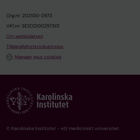
Org.nr: 202100-2973
VAT.nr: SE202100297301
Om webbplatsen
Tillgänglighetsredogörelse
Manage your cookies
© Karolinska Institutet - ett medicinskt universitet