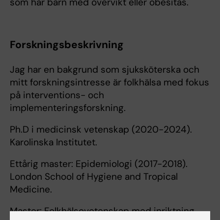
som har barn med övervikt eller obesitas.
Forskningsbeskrivning
Jag har en bakgrund som sjuksköterska och
mitt forskningsintresse är folkhälsa med fokus
på interventions- och
implementeringsforskning.
Ph.D i medicinsk vetenskap (2020-2024).
Karolinska Institutet.
Ettårig master: Epidemiologi (2017-2018).
London School of Hygiene and Tropical
Medicine.
Master: Folkhälsovetenskap med inriktning