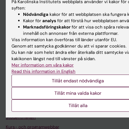
På Karolinska Institutets webbplats använder vi kakor för 
Forskarutbildning
syften:
Nödvändiga
kakor för att webbplatsen ska fungera k
Forskning
Kakor för
analys
för att förstå hur webbplatsen anv
Om KI
Marknadsföringskakor
för att visa och spåra releva
innehåll och annonser från externa plattformar.
Viss information kan överföras till länder utanför EU.
På gång
Genom att samtycka godkänner du att vi sparar cookies.
Du kan när som helst ändra eller återkalla ditt samtycke vi
Nyheter
kakikonen längst ned till vänster på sidan.
Kalender
Mer information om våra kakor
Read this information in English
Student
Tillåt endast nödvändiga
Ladok
Tillåt mina valda kakor
Canvas
Tillåt alla
Schema
Studentmejlen
Kurs- och programwebbar