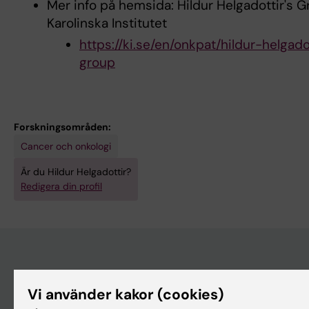
Mer info på hemsida: Hildur Helgadottir's G
Karolinska Institutet
https://ki.se/en/onkpat/hildur-helgado
group
Forskningsområden:
Cancer och onkologi
Är du Hildur Helgadottir?
Redigera din profil
Huvudmeny
Vi använder kakor (cookies)
Utbildning