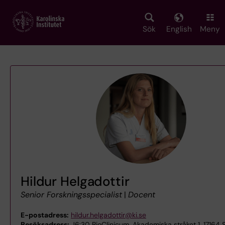
Skip
to
main
Sök
English
Meny
content
Hildur Helgadottir
Senior Forskningsspecialist
|
Docent
E-postadress:
hildur.helgadottir@ki.se
Besöksadress:
J6:30 BioClinicum, Akademiska stråket 1, 17164 