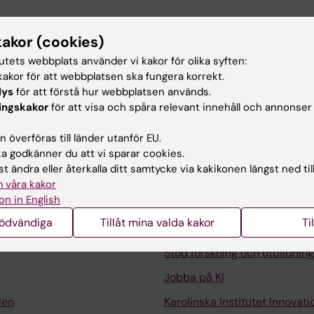
kakor (cookies)
tutets webbplats använder vi kakor för olika syften:
DIATRICS INTERNATIONAL.
2022;64(1):e15214
akor för att webbplatsen ska fungera korrekt.
n adenosine deaminase deficiency
lys
för att förstå hur webbplatsen används.
 T; Hashii Y; Kanegane H; Ozono K
ingskakor
för att visa och spåra relevant innehåll och annonser
 överföras till länder utanför EU.
 godkänner du att vi sparar cookies.
t ändra eller återkalla ditt samtycke via kakikonen längst ned til
 våra kakor
on in English
Kontakta och besök KI
nödvändiga
Tillåt mina valda kakor
Ti
Universitetsbiblioteket
Stöd forskning och utbildning
Jobba på KI
len
Karolinska Institutet Innovati