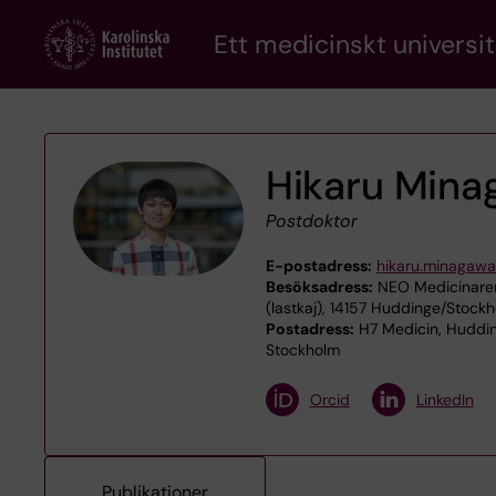
Skip
Ett medicinskt universit
to
main
content
Hikaru Mina
Postdoktor
E-postadress:
hikaru.minagawa
Besöksadress:
NEO Medicinaren
(lastkaj), 14157 Huddinge/Stock
Postadress:
H7 Medicin, Huddin
Stockholm
Orcid
LinkedIn
Publikationer