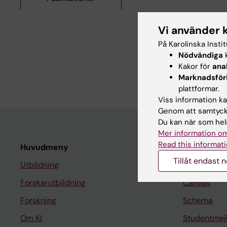
Artiklar
Vi använder 
På Karolinska Insti
JOURNAL ARTICLE:
PE
Nödvändiga
k
Skeletal dysplasia i
Kakor för
ana
Minagawa H; Miyamura
Marknadsför
plattformar.
Viss information kan
Genom att samtycka
Du kan när som hels
Mer information om
Read this informati
Huvudmeny
Student
Tillåt endast 
Utbildning
Ladok
Forskarutbildning
Canvas
Forskning
Schema
Om KI
Studentmej