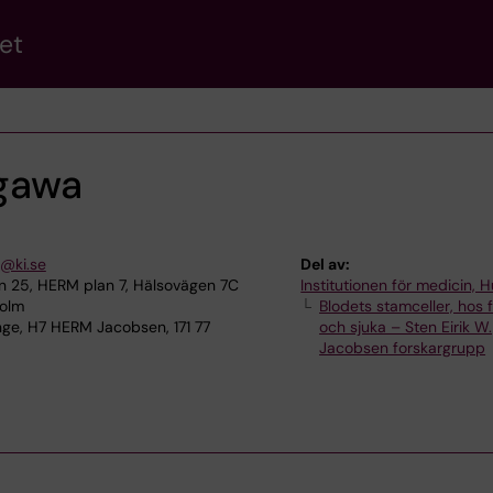
et
gawa
@ki.se
Del av:
 25, HERM plan 7, Hälsovägen 7C
Institutionen för medicin, 
holm
Blodets stamceller, hos f
ge, H7 HERM Jacobsen, 171 77
och sjuka – Sten Eirik W.
Jacobsen forskargrupp