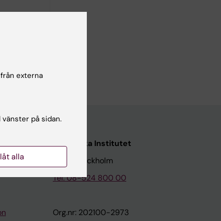
 från externa
l vänster på sidan.
Karolinska Institutet
llåt alla
171 77 Stockholm
Tel: 08-524 800 00
on
Org.nr: 202100-2973