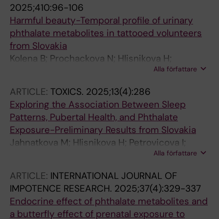
2025;410:96-106
Harmful beauty-Temporal profile of urinary
phthalate metabolites in tattooed volunteers
from Slovakia
Kolena B; Prochackova N; Hlisnikova H;
Alla författare
Nagyova M; Petrovicova I
ARTICLE:
TOXICS.
2025;13(4):286
Exploring the Association Between Sleep
Patterns, Pubertal Health, and Phthalate
Exposure-Preliminary Results from Slovakia
Jahnatkova M; Hlisnikova H; Petrovicova I;
Alla författare
Kolena B
ARTICLE:
INTERNATIONAL JOURNAL OF
IMPOTENCE RESEARCH.
2025;37(4):329-337
Endocrine effect of phthalate metabolites and
a butterfly effect of prenatal exposure to