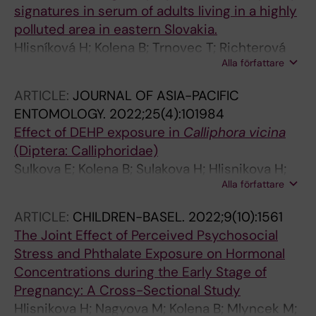
signatures in serum of adults living in a highly
polluted area in eastern Slovakia.
Hlisníková H; Kolena B; Trnovec T; Richterová
Alla författare
Bagratuni D; Patayová H; Čonka K; Drobná B;
Rausová K; Tihányi J; Wimmerová S;
ARTICLE:
JOURNAL OF ASIA-PACIFIC
Petrovičová I; Nagyová M; Palkovičová
ENTOMOLOGY.
2022;25(4):101984
Murínová Ľ
Effect of DEHP exposure in
Calliphora
vicina
(Diptera: Calliphoridae)
Sulkova E; Kolena B; Sulakova H; Hlisnikova H;
Alla författare
Nagyova M; Polacikova Z; Babosova R;
Vondrakova M; Petrovicova I
ARTICLE:
CHILDREN-BASEL.
2022;9(10):1561
The Joint Effect of Perceived Psychosocial
Stress and Phthalate Exposure on Hormonal
Concentrations during the Early Stage of
Pregnancy: A Cross-Sectional Study
Hlisnikova H; Nagyova M; Kolena B; Mlyncek M;