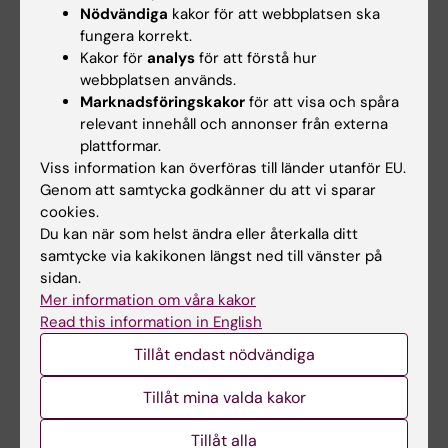
SCIENCES.
2022;11(4):e4435
Nödvändiga
kakor för att webbplatsen ska
EFFECT OF DI-(2-ETHYLHEXYL) PHTHALATE
fungera korrekt.
(DEHP) EXPOSURE ON MICROARCHITECTURE
Kakor för
analys
för att förstå hur
webbplatsen används.
OF FEMORAL BONE IN MALE LABORATORY
Marknadsföringskakor
för att visa och spåra
MOUSE: PRELIMINARY RESULTS
relevant innehåll och annonser från externa
Sulkova E; Babosova R; Kolena B; Polacikova Z;
plattformar.
Alla författare
Hlisnikova H; Sidlovska M; Vondrakova M;
Viss information kan överföras till länder utanför EU.
Martiniakova M; Petrovicova I
Genom att samtycka godkänner du att vi sparar
ARTICLE:
REPRODUCTIVE TOXICOLOGY.
cookies.
2021;102:35-42
Du kan när som helst ändra eller återkalla ditt
Effect of prenatal phthalate exposure on the
samtycke via kakikonen längst ned till vänster på
sidan.
association of maternal hormone levels during
Mer information om våra kakor
early pregnancy and reproductive markers in
Read this information in English
infants at the age of 3 months
Tillåt endast nödvändiga
Hlisnikova H; Petrovicova I; Kolena B; Sidlovska
Alla författare
M; Mlyncek M
Tillåt mina valda kakor
ARTICLE:
INTERNATIONAL JOURNAL OF
Tillåt alla