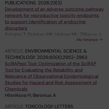
PUBLICATIONS.
2026;23(3)
Development of an adverse outcome pathway
network for reproductive toxicity endpoints
to support identification of endocrine
disrupters
Svingen T; Draskau MK; Holmer ML; Zilliacus J;
Alla författare
Bouftas N; Rosenmai AK; Panagiotou EM;
Elmelund E; Johansson HKL; Barmpari E;
ARTICLE:
ENVIRONMENTAL SCIENCE &
Hlisnikova H; Christiansen S; Bindel AO; van
TECHNOLOGY.
2026;60(4):2952-2963
Duursen M; Damdimopoulou P; Beronius A
SciRAPepi Tool: Optimization of the SciRAP
Tool for Evaluating the Reliability and
Relevance of Observational Epidemiological
Studies for Hazard and Risk Assessment of
Chemicals
Hlisnikova H; Beronius A
ARTICLE:
TOXICOLOGY LETTERS.