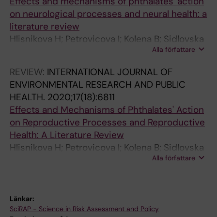
Effects and mechanisms of phthalates' action
on neurological processes and neural health: a
literature review
Hlisnikova H; Petrovicova I; Kolena B; Sidlovska
Alla författare
M; Sirotkin A
REVIEW:
INTERNATIONAL JOURNAL OF
ENVIRONMENTAL RESEARCH AND PUBLIC
HEALTH.
2020;17(18):6811
Effects and Mechanisms of Phthalates' Action
on Reproductive Processes and Reproductive
Health: A Literature Review
Hlisnikova H; Petrovicova I; Kolena B; Sidlovska
Alla författare
M; Sirotkin A
Länkar:
SciRAP - Science in Risk Assessment and Policy