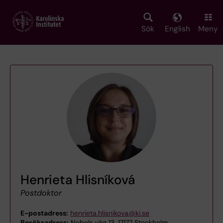
Skip
to
main
Sök
English
Meny
content
Henrieta Hlisníková
Postdoktor
E-postadress:
henrieta.hlisnikova@ki.se
Besöksadress:
Nobels väg 13, 17177 Stockholm