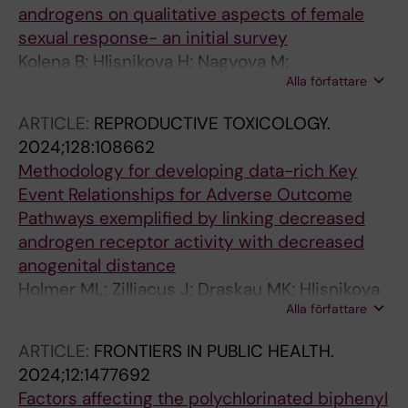
androgens on qualitative aspects of female
sexual response- an initial survey
Kolena B; Hlisnikova H; Nagyova M;
Alla författare
Orendacova K; Vondrakova M; Petrovicova I;
Mlyncek M; Weiss P; Pfaus JG
ARTICLE:
REPRODUCTIVE TOXICOLOGY.
2024;128:108662
Methodology for developing data-rich Key
Event Relationships for Adverse Outcome
Pathways exemplified by linking decreased
androgen receptor activity with decreased
anogenital distance
Holmer ML; Zilliacus J; Draskau MK; Hlisnikova
Alla författare
H; Beronius A; Svingen T
ARTICLE:
FRONTIERS IN PUBLIC HEALTH.
2024;12:1477692
Factors affecting the polychlorinated biphenyl