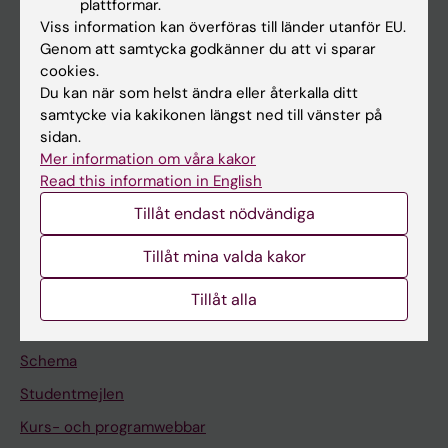
plattformar.
Forskarutbildning
Viss information kan överföras till länder utanför EU.
Forskning
Genom att samtycka godkänner du att vi sparar
cookies.
Om KI
Du kan när som helst ändra eller återkalla ditt
samtycke via kakikonen längst ned till vänster på
sidan.
På gång
Mer information om våra kakor
Nyheter
Read this information in English
Kalender
Tillåt endast nödvändiga
Tillåt mina valda kakor
Student
Ladok
Tillåt alla
Canvas
Schema
Studentmejlen
Kurs- och programwebbar