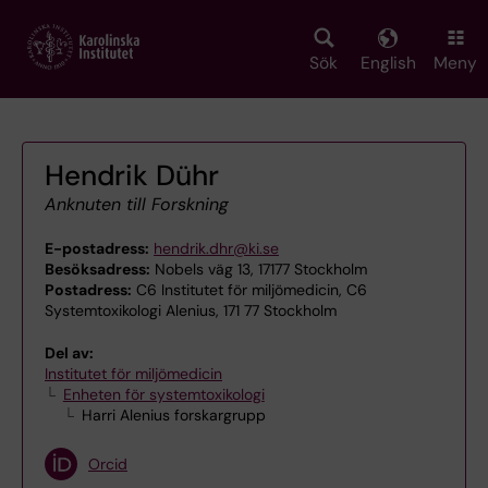
Skip
to
main
Sök
English
Meny
content
Hendrik Dühr
Anknuten till Forskning
E-postadress:
hendrik.dhr@ki.se
Besöksadress:
Nobels väg 13, 17177 Stockholm
Postadress:
C6 Institutet för miljömedicin, C6
Systemtoxikologi Alenius, 171 77 Stockholm
Del av:
Institutet för miljömedicin
Enheten för systemtoxikologi
Harri Alenius forskargrupp
Orcid