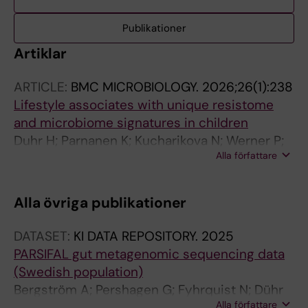
Publikationer
Artiklar
ARTICLE:
BMC MICROBIOLOGY.
2026;26(1):238
Lifestyle associates with unique resistome
and microbiome signatures in children
Duhr H; Parnanen K; Kucharikova N; Werner P;
Alla författare
Pershagen G; Lahti L; Alenius H; Bergstrom A;
Ruuskanen MO; Fyhrquist N
Alla övriga publikationer
DATASET:
KI DATA REPOSITORY.
2025
PARSIFAL gut metagenomic sequencing data
(Swedish population)
Bergström A; Pershagen G; Fyhrquist N; Dühr
Alla författare
H