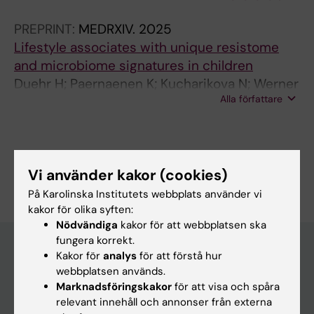
PREPRINT:
MEDRXIV.
2025
Lifestyle associates with unique resistome
and microbiome signatures in children
Duehr H; Paernaenen K; Kucharikova N; Werner
Alla författare
P; Pershagen G; Lahti L; Alenius H; Bergstroem
A; Ruuskanen M; Fyhrquist N
Är du Hendrik Dühr?
Vi använder kakor (cookies)
Redigera din profil
På Karolinska Institutets webbplats använder vi
kakor för olika syften:
Nödvändiga
kakor för att webbplatsen ska
fungera korrekt.
Kakor för
analys
för att förstå hur
webbplatsen används.
Huvudmeny
Marknadsföringskakor
för att visa och spåra
Utbildning
relevant innehåll och annonser från externa