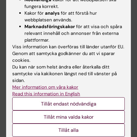
Kalender
fungera korrekt.
Kakor för
analys
för att förstå hur
webbplatsen används.
Student
Marknadsföringskakor
för att visa och spåra
Ladok
relevant innehåll och annonser från externa
plattformar.
Canvas
Viss information kan överföras till länder utanför EU.
Schema
Genom att samtycka godkänner du att vi sparar
cookies.
Studentmejlen
Du kan när som helst ändra eller återkalla ditt
Kurs- och programwebbar
samtycke via kakikonen längst ned till vänster på
sidan.
Student på KI
Mer information om våra kakor
Read this information in English
Medarbetare
Tillåt endast nödvändiga
Medarbetarportalen
Tillåt mina valda kakor
Kontakta och besök KI
Tillåt alla