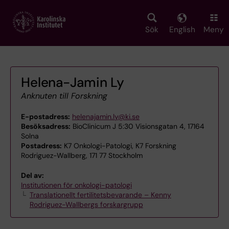
Skip
to
main
Sök
English
Meny
content
Helena-Jamin Ly
Anknuten till Forskning
E-postadress:
helenajamin.ly@ki.se
Besöksadress:
BioClinicum J 5:30 Visionsgatan 4, 17164
Solna
Postadress:
K7 Onkologi-Patologi, K7 Forskning
Rodriguez-Wallberg, 171 77 Stockholm
Del av:
Institutionen för onkologi-patologi
Translationellt fertilitetsbevarande – Kenny
Rodriguez-Wallbergs forskargrupp