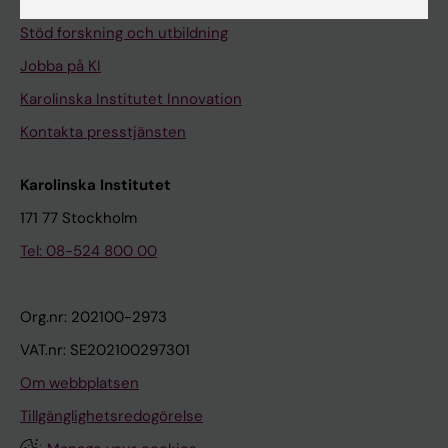
Universitetsbiblioteket
Stöd forskning och utbildning
Jobba på KI
Karolinska Institutet Innovation
Kontakta presstjänsten
Karolinska Institutet
171 77 Stockholm
Tel: 08-524 800 00
Org.nr: 202100-2973
VAT.nr: SE202100297301
Om webbplatsen
Tillgänglighetsredogörelse