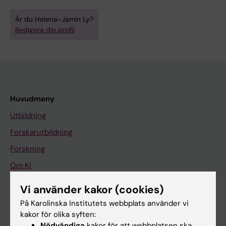
Är du Helena-Jamin Ly?
Redigera din profil
Huvudmeny
Utbildning
Forskarutbildning
Forskning
Om KI
Vi använder kakor (cookies)
På gång
På Karolinska Institutets webbplats använder vi
kakor för olika syften:
Nyheter
Nödvändiga
kakor för att webbplatsen ska