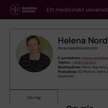
Skip
Ett medicinskt universit
to
main
content
Helena Nord
Personaladministratör
E-postadress:
helena.nord@ki.
Telefon:
+46852483347
Besöksadress:
Maria Aspmans g
Postadress:
K2 Medicin, Solna, 
Stockholm
Om mig