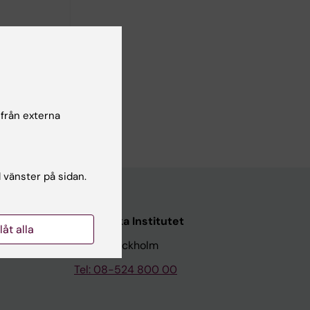
 från externa
l vänster på sidan.
Karolinska Institutet
llåt alla
171 77 Stockholm
Tel: 08-524 800 00