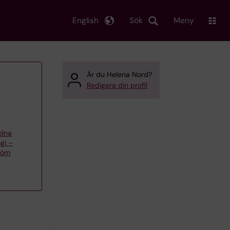
English
Sök
Meny
Är du Helena Nord?
Redigera din profil
olna
gi –
röm