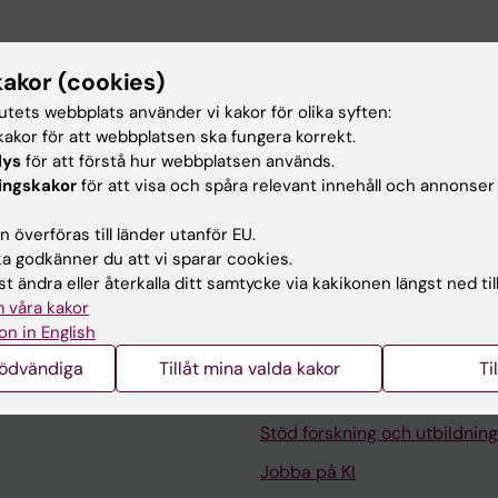
vdelningen för Klinisk Epidemiologi och Centrum för
kakor (cookies)
i (KEP/CPE), på Institutionen Medicin Solna.
 personalrelaterade ärenden på KEP/CPE som
tutets webbplats använder vi kakor för olika syften:
semesterfrågor, ledighetsfrågor, sjukanmälningar
akor för att webbplatsen ska fungera korrekt.
lys
för att förstå hur webbplatsen används.
ärenden som kontakt med resebyrån, reseorder,
ingskakor
för att visa och spåra relevant innehåll och annonser
 överföras till länder utanför EU.
 godkänner du att vi sparar cookies.
t ändra eller återkalla ditt samtycke via kakikonen längst ned til
 våra kakor
on in English
Kontakta och besök KI
nödvändiga
Tillåt mina valda kakor
Ti
Universitetsbiblioteket
Stöd forskning och utbildning
Jobba på KI