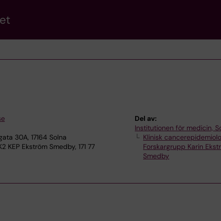
et
se
Del av:
Institutionen för medicin, S
ata 30A, 17164 Solna
Klinisk cancerepidemiolo
K2 KEP Ekström Smedby, 171 77
Forskargrupp Karin Ekst
Smedby