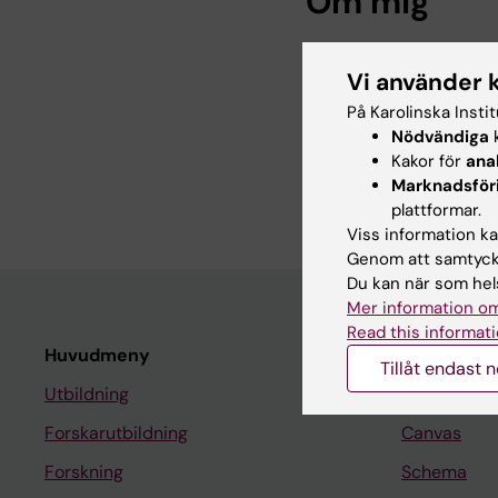
Om mig
HR-administratör på a
Vi använder 
Läkemedelsepidemiolog
Jag tar hand om alla
På Karolinska Insti
anställningsärenden, 
Nödvändiga
k
Kakor för
ana
samt reserelaterade 
Marknadsför
resefakturor.
plattformar.
Viss information kan
Genom att samtycka
Du kan när som hels
Mer information om
Read this informati
Huvudmeny
Student
Tillåt endast 
Utbildning
Ladok
Forskarutbildning
Canvas
Forskning
Schema