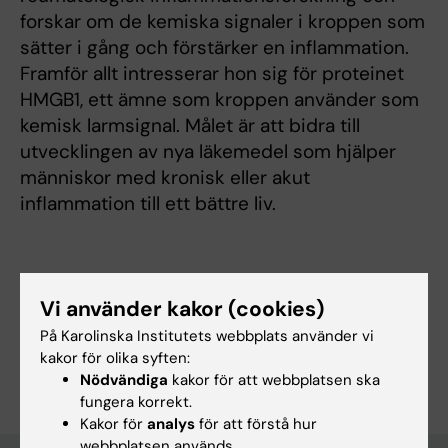
forskar om de kemiska signaler i kroppen som
sätter i gång och förstärker en inflammation.
Framför allt intresserar hon sig för proteinet
HMGB1, ett ämne som kroppen använder som
kemisk larmsignal. Målet är att bidra till
utvecklingen av nya läkemedel som hjälper
människor med kronisk eller akut
inflammation till ett bättre liv.
Forskningsområden:
Vi använder kakor (cookies)
Immunologi inom det medicinska området
På Karolinska Institutets webbplats använder vi
Är du Helena Harris?
kakor för olika syften:
Redigera din profil
Nödvändiga
kakor för att webbplatsen ska
fungera korrekt.
Kakor för
analys
för att förstå hur
webbplatsen används.