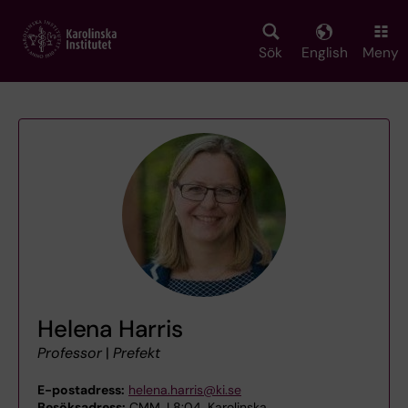
Skip
to
main
Sök
English
Meny
content
Helena Harris
Professor
|
Prefekt
E-postadress:
helena.harris@ki.se
Besöksadress:
CMM, L8:04, Karolinska