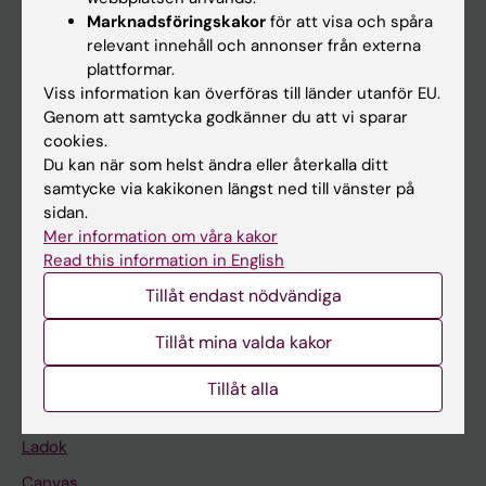
Marknadsföringskakor
för att visa och spåra
relevant innehåll och annonser från externa
Huvudmeny
plattformar.
Viss information kan överföras till länder utanför EU.
Utbildning
Genom att samtycka godkänner du att vi sparar
Forskarutbildning
cookies.
Du kan när som helst ändra eller återkalla ditt
Forskning
samtycke via kakikonen längst ned till vänster på
Om KI
sidan.
Mer information om våra kakor
Read this information in English
På gång
Tillåt endast nödvändiga
Nyheter
Tillåt mina valda kakor
Kalender
Tillåt alla
Student
Ladok
Canvas