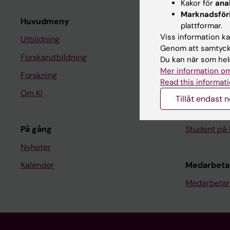
Kakor för
ana
Marknadsför
Huvudmeny
Student
plattformar.
Viss information kan
Utbildning
Ladok
Genom att samtycka
Forskarutbildning
Canvas
Du kan när som hels
Mer information om
Forskning
Schema
Read this informati
Om KI
Studentmej
Tillåt endast 
Kurs- och 
På gång
Student på 
Nyheter
Kalender
Medarbeta
Medarbetar