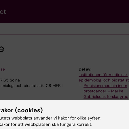
et
e
.se
Del av:
Institutionen för medicinsk
17165 Solna
epidemiologi och biostatist
iologi och biostatistik, C8 MEB I
Precisionsmedicin inom
bröstcancer – Marike
Gabrielsons forskargru
kakor (cookies)
tutets webbplats använder vi kakor för olika syften:
akor för att webbplatsen ska fungera korrekt.