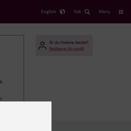
English
Sök
Meny
Är du Helena Aaröe?
Redigera din profil
ik
pp