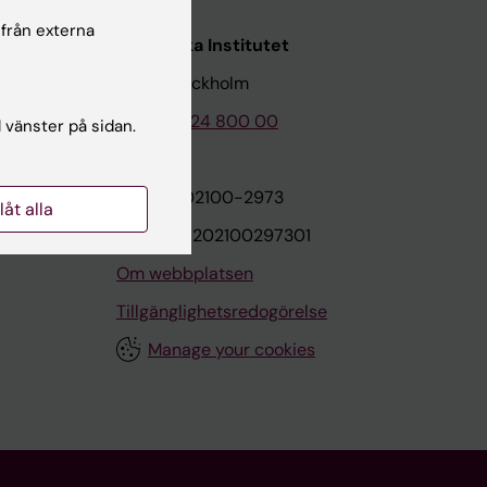
 från externa
Karolinska Institutet
171 77 Stockholm
Tel: 08-524 800 00
l vänster på sidan.
on
Org.nr: 202100-2973
llåt alla
VAT.nr: SE202100297301
Om webbplatsen
Tillgänglighetsredogörelse
Manage your cookies