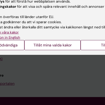
lys
för att förstå hur webbplatsen används.
ingskakor
för att visa och spåra relevant innehåll och annonser
Kontakta och besök KI
 överföras till länder utanför EU.
Universitetsbiblioteket
 godkänner du att vi sparar cookies.
Stöd forskning och utbildning
t ändra eller återkalla ditt samtycke via kakikonen längst ned til
 våra kakor
Jobba på KI
on in English
len
Karolinska Institutet Innovati
nödvändiga
Tillåt mina valda kakor
Ti
programwebbar
Kontakta presstjänsten
KI
re
portalen