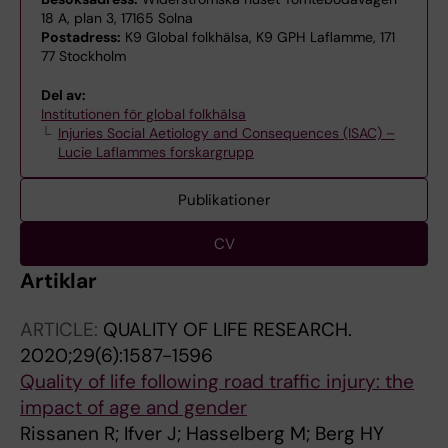
18 A, plan 3, 17165 Solna
Postadress:
K9 Global folkhälsa, K9 GPH Laflamme, 171
77 Stockholm
Del av:
Institutionen för global folkhälsa
Injuries Social Aetiology and Consequences (ISAC) –
Lucie Laflammes forskargrupp
Publikationer
CV
Artiklar
ARTICLE:
QUALITY OF LIFE RESEARCH.
2020;29(6):1587-1596
Quality of life following road traffic injury: the
impact of age and gender
Rissanen R; Ifver J; Hasselberg M; Berg HY