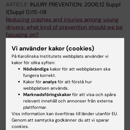
ARTICLE:
INJURY PREVENTION.
2006;12 Suppl
1(Suppl 1):i15-i18
Reducing crashes and injuries among young
drivers: what kind of prevention should we be
focusing on?
Berg H-Y
Vi använder kakor (cookies)
ARTICLE:
ACCIDENT ANALYSIS AND
På Karolinska Institutets webbplats använder vi
PREVENTION.
2004;36(4):603-608
kakor för olika syften:
Nödvändiga
kakor för att webbplatsen ska
Typical patterns in road-traffic accidents
fungera korrekt.
during driver training - An explorative
Kakor för
analys
för att förstå hur
Swedish national study
webbplatsen används.
Berg HY; Gregersen NP; Laflamme L
Marknadsföringskakor
för att visa och spåra
relevant innehåll och annonser från externa
ARTICLE:
ACCIDENT ANALYSIS AND
plattformar.
PREVENTION.
2003;35(5):725-730
Viss information kan överföras till länder utanför EU.
Genom att samtycka godkänner du att vi sparar
Accident involvement among learner drivers-
cookies.
-an analysis of the consequences of