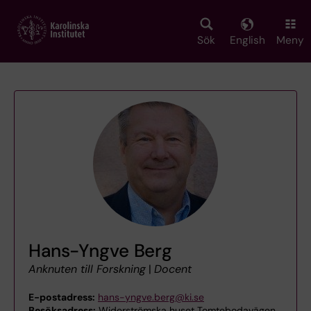
Skip
to
main
Sök
English
Meny
content
Hans-Yngve Berg
Anknuten till Forskning
|
Docent
E-postadress:
hans-yngve.berg@ki.se
Besöksadress:
Widerströmska huset Tomtebodavägen