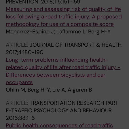
PREVENTION.
2018;115:151-159
Measuring and assessing risk of quality of life
loss following a road traffic injury: A proposed
methodology for use of a composite score
Monarrez-Espino J; Laflamme L; Berg H-Y
ARTICLE:
JOURNAL OF TRANSPORT & HEALTH.
2017;4:180-190
Long-term problems influencing health-
related quality of life after road traffic injury -
Differences between bicyclists and car
occupants
Ohlin M; Berg H-Y; Lie A; Alguren B
ARTICLE:
TRANSPORTATION RESEARCH PART
F-TRAFFIC PSYCHOLOGY AND BEHAVIOUR.
2016;38:1-6
Public health consequences of road traffic