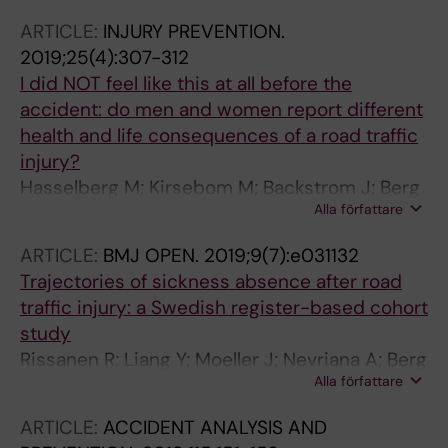
ARTICLE:
INJURY PREVENTION.
2019;25(4):307-312
I did NOT feel like this at all before the
accident: do men and women report different
health and life consequences of a road traffic
injury?
Hasselberg M; Kirsebom M; Backstrom J; Berg
Alla författare
H-Y; Rissanen R
ARTICLE:
BMJ OPEN.
2019;9(7):e031132
Trajectories of sickness absence after road
traffic injury: a Swedish register-based cohort
study
Rissanen R; Liang Y; Moeller J; Nevriana A; Berg
Alla författare
H-Y; Hasselberg M
ARTICLE:
ACCIDENT ANALYSIS AND