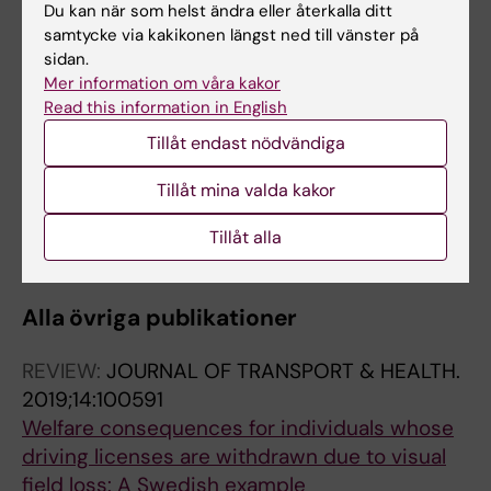
Du kan när som helst ändra eller återkalla ditt
supervised practice.
samtycke via kakikonen längst ned till vänster på
Gregersen NP; Nyberg A; Berg H-Y
sidan.
Mer information om våra kakor
ARTICLE:
ACCIDENT ANALYSIS AND
Read this information in English
PREVENTION.
2000;32(1):25-35
Tillåt endast nödvändiga
Sixteen years age limit for learner drivers in
Sweden--an evaluation of safety effects.
Tillåt mina valda kakor
Gregersen NP; Berg HY; Engström I; Nolén S;
Tillåt alla
Alla författare
Nyberg A; Rimmö PA
Alla övriga publikationer
REVIEW:
JOURNAL OF TRANSPORT & HEALTH.
2019;14:100591
Welfare consequences for individuals whose
driving licenses are withdrawn due to visual
field loss: A Swedish example