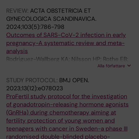
REVIEW:
ACTA OBSTETRICIA ET
GYNECOLOGICA SCANDINAVICA.
2024;103(5):786-798
Outcomes of SARS-CoV-2 infection in early
pregnancy-A systematic review and meta-
analysis
Rodriguez-Wallberg KA; Nilsson HP; Rothe EB;
Alla författare
Zhao A; Shah PS; Acharya G
STUDY PROTOCOL:
BMJ OPEN.
2023;13(12):e078023
ProFertil study protocol for the investigation
of gonadotropin-releasing hormone agonists
(GnRHa) during chemotherapy aiming at
fertility protection of young women and
teenagers with cancer in Sweden-a phase III
randomised double-blinded placebo-