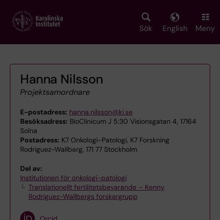
Skip
to
main
Sök
English
Meny
content
Hanna Nilsson
Projektsamordnare
E-postadress:
hanna.nilsson@ki.se
Besöksadress:
BioClinicum J 5:30 Visionsgatan 4, 17164
Solna
Postadress:
K7 Onkologi-Patologi, K7 Forskning
Rodriguez-Wallberg, 171 77 Stockholm
Del av:
Institutionen för onkologi-patologi
Translationellt fertilitetsbevarande – Kenny
Rodriguez-Wallbergs forskargrupp
Orcid