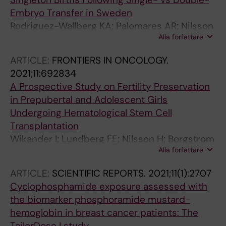
Embryo Transfer in Sweden
Rodriguez-Wallberg KA; Palomares AR; Nilsson
Alla författare
HP; Oberg AS; Lundberg F
ARTICLE:
FRONTIERS IN ONCOLOGY.
2021;11:692834
A Prospective Study on Fertility Preservation
in Prepubertal and Adolescent Girls
Undergoing Hematological Stem Cell
Transplantation
Wikander I; Lundberg FE; Nilsson H; Borgstrom
Alla författare
B; Rodriguez-Wallberg KA
ARTICLE:
SCIENTIFIC REPORTS.
2021;11(1):2707
Cyclophosphamide exposure assessed with
the biomarker phosphoramide mustard-
hemoglobin in breast cancer patients: The
TailorDose I study