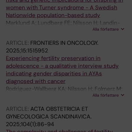
women with Turner syndrome - A Swedish
Nationwide population-based study
Marklund A; Lundberg FE; Nilsson H; Landin-
Alla författare
Wilhelmsen K; Oberg AS; Rodriguez-Wallberg
KA
ARTICLE:
FRONTIERS IN ONCOLOGY.
2025;15:1515952
Experiencing fertility preservation in
adolescence - a qualitative interview study
indicating gender disparities in AYAs
diagnosed with cancer
Rodriguez-Wallberg KA; Nilsson H; Folmerz M;
Alla författare
Lundqvist E; Granberg L; Armuand G
ARTICLE:
ACTA OBSTETRICIA ET
GYNECOLOGICA SCANDINAVICA.
2025;104(1):86-94
The complexity and challenges of fertility