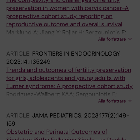
preservation in women with cervix cancer-A
prospective cohort study reporting on
reproductive outcome and overall survival
Marklund A; Jiang Y; Rojlar H; Sergouniotis F;
Alla författare
Nilsson H; Lundberg FE; Rodriguez-Wallberg
KA
ARTICLE:
FRONTIERS IN ENDOCRINOLOGY.
2023;14:1135249
Trends and outcomes of fertility preservation
for girls, adolescents and young adults with
Turner syndrome: A prospective cohort study
Rodriguez-Wallberg KAA; Sergouniotis F;
Alla författare
Nilsson HPP; Lundberg FEE
ARTICLE:
JAMA PEDIATRICS.
2023;177(2):149-
159
Obstetric and Perinatal Outcomes of
Singleton Births Following Single- vs Double-