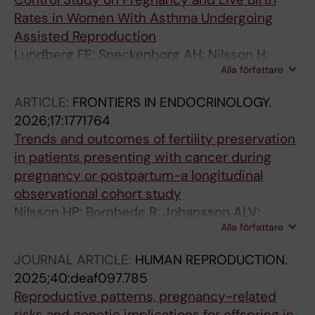
Rates in Women With Asthma Undergoing
Assisted Reproduction
Lundberg FE; Sneckenborg AH; Nilsson H;
Alla författare
Rodriguez-wallberg KA
ARTICLE:
FRONTIERS IN ENDOCRINOLOGY.
2026;17:1771764
Trends and outcomes of fertility preservation
in patients presenting with cancer during
pregnancy or postpartum-a longitudinal
observational cohort study
Nilsson HP; Bornhede R; Johansson ALV;
Alla författare
Rodriguez-Wallberg KA
JOURNAL ARTICLE:
HUMAN REPRODUCTION.
2025;40:deaf097.785
Reproductive patterns, pregnancy-related
risks and genetic implications for offspring in