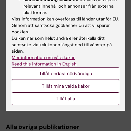
relevant innehåll och annonser från externa
ARTICLE:
NUCLEIC ACIDS RESEARCH.
plattformar.
Viss information kan överföras till länder utanför EU.
2010;38(21):7778-7790
Genom att samtycka godkänner du att vi sparar
Crystal structure of the P2 C-repressor: a
cookies.
binder of non-palindromic direct DNA repeats
Du kan när som helst ändra eller återkalla ditt
Massad T; Skaar K; Nilsson H; Damberg P;
samtycke via kakikonen längst ned till vänster på
Alla författare
Henriksson-Peltola P; Haggard-Ljungquist E;
sidan.
Hogbom M; Stenmark P
Mer information om våra kakor
JOURNAL ARTICLE:
FEBS JOURNAL.
Read this information in English
2010;277(11):2428-2439
Tillåt endast nödvändiga
Translation initiation region dependency of
translation initiation in
Escherichia coli
by IF1
Tillåt mina valda kakor
and kasugamycin
Tillåt alla
Surkov S; Nilsson H; Rasmussen LCV; Sperling-
Alla författare
Petersen HU; Isaksson LA
Alla övriga publikationer