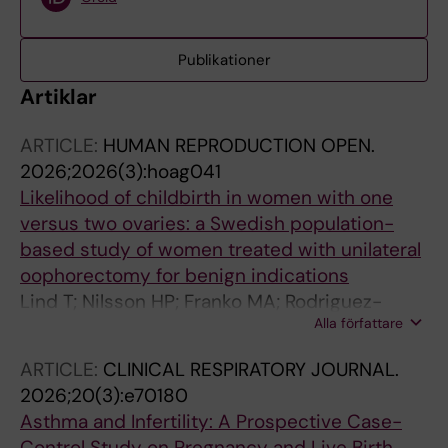
Publikationer
Artiklar
ARTICLE:
HUMAN REPRODUCTION OPEN.
2026;2026(3):hoag041
Likelihood of childbirth in women with one
versus two ovaries: a Swedish population-
based study of women treated with unilateral
oophorectomy for benign indications
Lind T; Nilsson HP; Franko MA; Rodriguez-
Alla författare
Wallberg KA
ARTICLE:
CLINICAL RESPIRATORY JOURNAL.
2026;20(3):e70180
Asthma and Infertility: A Prospective Case-
Control Study on Pregnancy and Live Birth