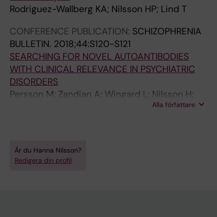
Rodriguez-Wallberg KA; Nilsson HP; Lind T
CONFERENCE PUBLICATION:
SCHIZOPHRENIA
BULLETIN.
2018;44:S120-S121
SEARCHING FOR NOVEL AUTOANTIBODIES
WITH CLINICAL RELEVANCE IN PSYCHIATRIC
DISORDERS
Persson M; Zandian A; Wingard L; Nilsson H;
Alla författare
Sjostedt E; Johansson D; Just D; Hellstrom C;
Uhlen M; Schwenk J; Haggmark-Manberg A;
Norbeck O; Owe-Larsson B; Nilsson P
Är du Hanna Nilsson?
Redigera din profil