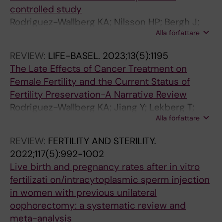
controlled study
Rodriguez-Wallberg KA; Nilsson HP; Bergh J;
Alla författare
Malmros J; Ljungman P; Foukakis T; Stragliotto
CL; Friman EI; Linderholm B; Valachis A;
REVIEW:
LIFE-BASEL.
2023;13(5):1195
Andersson A; Harrysson S; Vennstrom L; Frisk
The Late Effects of Cancer Treatment on
P; Moerse H; Eloranta S
Female Fertility and the Current Status of
Fertility Preservation-A Narrative Review
Rodriguez-Wallberg KA; Jiang Y; Lekberg T;
Alla författare
Nilsson HP
REVIEW:
FERTILITY AND STERILITY.
2022;117(5):992-1002
Live birth and pregnancy rates after in vitro
fertilizati on/intracytoplasmic sperm injection
in women with previous unilateral
oophorectomy: a systematic review and
meta-analysis