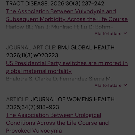
TRACT DISEASE.
2026;30(3):237-242
The Association Between Vulvodynia and
Subsequent Morbidity Across the Life Course
Harlow BL; Yan J; Muhlrad H; Lu D; Bohm-
Alla författare
Starke N
JOURNAL ARTICLE:
BMJ GLOBAL HEALTH.
2026;11(3):e020223
US Presidential Party switches are mirrored in
global maternal mortality
Bhalotra S; Clarke D; Fernandez Sierra M;
Alla författare
Muhlrad H
ARTICLE:
JOURNAL OF WOMENS HEALTH.
2025;34(7):918-923
The Association Between Urological
Conditions Across the Life Course and
Provoked Vulvodynia