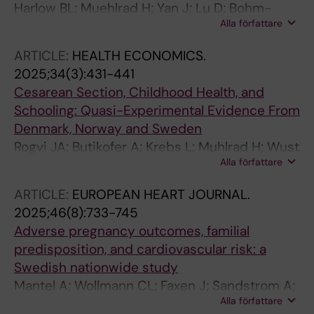
Harlow BL; Muehlrad H; Yan J; Lu D; Bohm-
Alla författare
Starke N
ARTICLE:
HEALTH ECONOMICS.
2025;34(3):431-441
Cesarean Section, Childhood Health, and
Schooling: Quasi-Experimental Evidence From
Denmark, Norway and Sweden
Rogvi JA; Butikofer A; Krebs L; Muhlrad H; Wust
Alla författare
M
ARTICLE:
EUROPEAN HEART JOURNAL.
2025;46(8):733-745
Adverse pregnancy outcomes, familial
predisposition, and cardiovascular risk: a
Swedish nationwide study
Mantel A; Wollmann CL; Faxen J; Sandstrom A;
Alla författare
Muhlrad H; Stephansson O