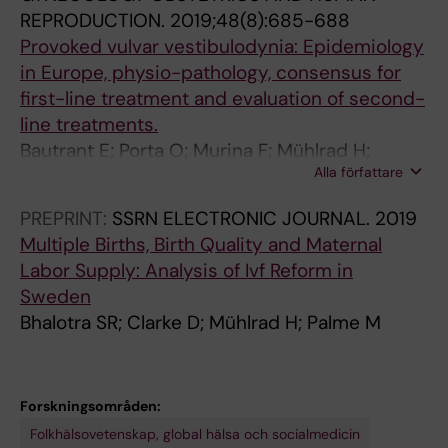
REPRODUCTION.
2019;48(8):685-688
Provoked vulvar vestibulodynia: Epidemiology
in Europe, physio-pathology, consensus for
first-line treatment and evaluation of second-
line treatments.
Bautrant E; Porta O; Murina F; Mühlrad H;
Alla författare
Levêque C; Riant T; Ploteau S; Valancogne G;
Levesque A
PREPRINT:
SSRN ELECTRONIC JOURNAL.
2019
Multiple Births, Birth Quality and Maternal
Labor Supply: Analysis of Ivf Reform in
Sweden
Bhalotra SR; Clarke D; Mühlrad H; Palme M
Forskningsområden:
Folkhälsovetenskap, global hälsa och socialmedicin