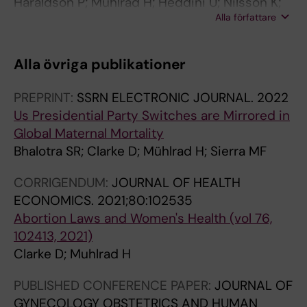
Haraldson P; Muhlrad H; Heddini U; Nilsson K;
Alla författare
Bohm-Starke N
Alla övriga publikationer
PREPRINT:
SSRN ELECTRONIC JOURNAL.
2022
Us Presidential Party Switches are Mirrored in
Global Maternal Mortality
Bhalotra SR; Clarke D; Mühlrad H; Sierra MF
CORRIGENDUM:
JOURNAL OF HEALTH
ECONOMICS.
2021;80:102535
Abortion Laws and Women's Health (vol 76,
102413, 2021)
Clarke D; Muhlrad H
PUBLISHED CONFERENCE PAPER:
JOURNAL OF
GYNECOLOGY OBSTETRICS AND HUMAN