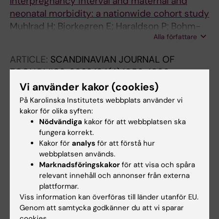
Interpregnancy interval and maternal and
neonatal morbidity: a nationwide cohort study
Muhlrad H; Bjorkegren E; Haraldson P; Bohm-
Alla författare
Starke N; Kallner HK; Wendel SB
ARTICLE:
SCANDINAVIAN JOURNAL OF
ECONOMICS.
2022;124(4):1056-1086
Cesarean sections for high-risk births: health,
Vi använder kakor (cookies)
fertility, and labor market outcomes
På Karolinska Institutets webbplats använder vi
Muhlrad H
kakor för olika syften:
Nödvändiga
kakor för att webbplatsen ska
ARTICLE:
EUROPEAN JOURNAL OF
fungera korrekt.
Kakor för
analys
för att förstå hur
OBSTETRICS & GYNECOLOGY AND
webbplatsen används.
REPRODUCTIVE BIOLOGY.
2022;272:166-172
Marknadsföringskakor
för att visa och spåra
Delivery mode and severe maternal and
relevant innehåll och annonser från externa
neonatal morbidity among singleton term
plattformar.
breech births: A population-based cohort
Viss information kan överföras till länder utanför EU.
study
Genom att samtycka godkänner du att vi sparar
cookies.