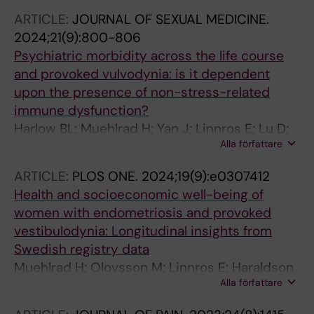
ARTICLE:
JOURNAL OF SEXUAL MEDICINE.
2024;21(9):800-806
Psychiatric morbidity across the life course
and provoked vulvodynia: is it dependent
upon the presence of non-stress-related
immune dysfunction?
Harlow BL; Muehlrad H; Yan J; Linnros E; Lu D;
Alla författare
Fox MP; Bohm-Starke N
ARTICLE:
PLOS ONE.
2024;19(9):e0307412
Health and socioeconomic well-being of
women with endometriosis and provoked
vestibulodynia: Longitudinal insights from
Swedish registry data
Muehlrad H; Olovsson M; Linnros E; Haraldson
Alla författare
P; Bohm-Starke N