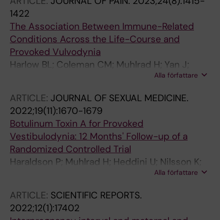
ARTICLE:
JOURNAL OF PAIN.
2023;24(8):1415-
1422
The Association Between Immune-Related
Conditions Across the Life-Course and
Provoked Vulvodynia
Harlow BL; Coleman CM; Muhlrad H; Yan J;
Alla författare
Linnros E; Lu D; Fox MP; Bohm-Starke N
ARTICLE:
JOURNAL OF SEXUAL MEDICINE.
2022;19(11):1670-1679
Botulinum Toxin A for Provoked
Vestibulodynia: 12 Months' Follow-up of a
Randomized Controlled Trial
Haraldson P; Muhlrad H; Heddini U; Nilsson K;
Alla författare
Bohm-Starke N
ARTICLE:
SCIENTIFIC REPORTS.
2022;12(1):17402