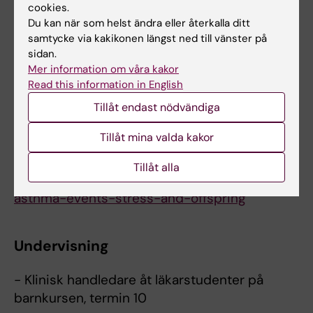
cookies.
förklaras av arv eller miljö, eller hur det
Du kan när som helst ändra eller återkalla ditt
påverkar barnens hälsa på
samtycke via kakikonen längst ned till vänster på
lång sikt. Studierna kommer att ge förnyade
sidan.
Mer information om våra kakor
insikter i tidig utveckling,
Read this information in English
förebyggande och behandling av sjukdomarna
vilket är till stor nytta för
Tillåt endast nödvändiga
hälso- och sjukvårdssystemet och folkhälsan.
Tillåt mina valda kakor
[1]
https://ki.se/en/meb/appeasing-the-
wheezing
Tillåt alla
[2]
https://ki.se/meb/maestro-maternal-
asthma-events-stress-and-offspring
Undervisning
- Klinisk handledare åt läkarstudenter på
barnkursen, termin 10