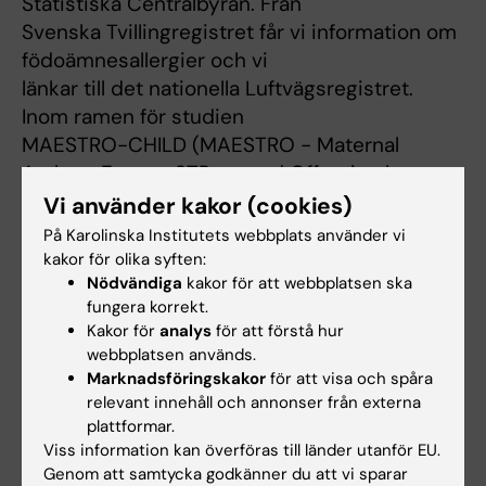
Statistiska Centralbyrån. Från
Svenska Tvillingregistret får vi information om
födoämnesallergier och vi
länkar till det nationella Luftvägsregistret.
Inom ramen för studien
MAESTRO-CHILD (MAESTRO - Maternal
Asthma Events, STRess and Offspring |
Karolinska Institutet (ki.se) [2]) samlar vi in
Vi använder kakor (cookies)
enkäter, saliv- och
På Karolinska Institutets webbplats använder vi
blodprov.
kakor för olika syften:
Nödvändiga
kakor för att webbplatsen ska
Projektet syftar till att fylla kunskapsluckor för
fungera korrekt.
orsaker till och
Kakor för
analys
för att förstå hur
behandling av födoämnesallergi och astma,
webbplatsen används.
som är vanliga kroniska
Marknadsföringskakor
för att visa och spåra
sjukdomar hos barn. Stress under graviditet
relevant innehåll och annonser från externa
och oro hos familjer med
plattformar.
Viss information kan överföras till länder utanför EU.
födoämnesallergier är vanligt, men det är inte
Genom att samtycka godkänner du att vi sparar
känt om sambanden kan