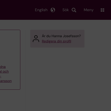
English
Sök
Meny
Är du Hanna Josefsson?
Redigera din profil
olna
al och
–
hansson