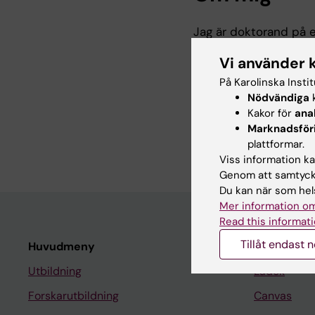
Jag är doktorand på e
en bakgrund inom bio
Vi använder 
doktorandprojekt berö
mot influensa, kikhos
På Karolinska Insti
täckningsgrad och eff
Nödvändiga
k
"mixed-methods" och 
Kakor för
ana
intervjuer.
Marknadsför
plattformar.
Viss information kan
Genom att samtycka
Du kan när som hels
Mer information om
Read this informati
Tillåt endast 
Huvudmeny
Student
Utbildning
Ladok
Forskarutbildning
Canvas