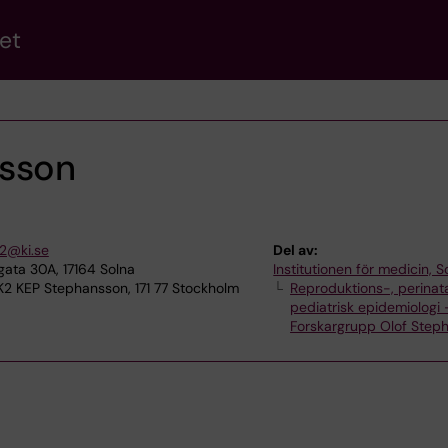
et
fsson
.2@ki.se
Del av:
ata 30A, 17164 Solna
Institutionen för medicin, S
K2 KEP Stephansson, 171 77 Stockholm
Reproduktions-, perinat
pediatrisk epidemiologi 
Forskargrupp Olof Step