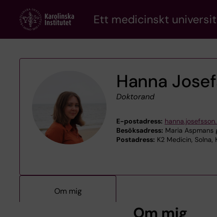
Skip
Ett medicinskt universit
to
main
content
Hanna Jose
Doktorand
E-postadress:
hanna.josefsson
Besöksadress:
Maria Aspmans g
Postadress:
K2 Medicin, Solna, 
Om mig
Om mig