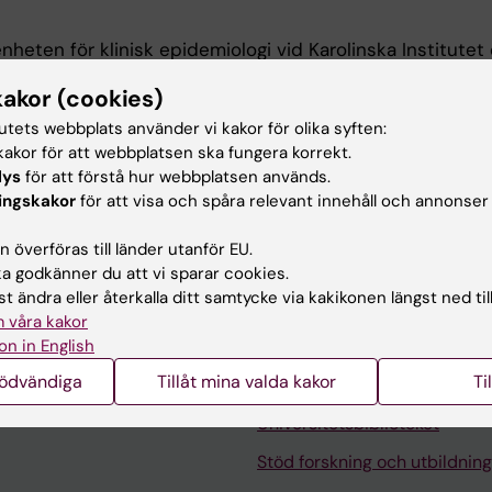
nheten för klinisk epidemiologi vid Karolinska Institutet
medicin (BSc) och folkhälsovetenskap (MPH). Mitt
kakor (cookies)
r vaccination under graviditet – med särskilt fokus på 
ta och RSV. Mer specifikt handlar projektet om vacciner
tutets webbplats använder vi kakor för olika syften:
ektivitet liksom människors skepsis gentemot vaccin. Pr
akor för att webbplatsen ska fungera korrekt.
kombinerar nationella svenska registerdata med kvalita
lys
för att förstå hur webbplatsen används.
ingskakor
för att visa och spåra relevant innehåll och annonser
 överföras till länder utanför EU.
 godkänner du att vi sparar cookies.
t ändra eller återkalla ditt samtycke via kakikonen längst ned til
 våra kakor
on in English
nödvändiga
Tillåt mina valda kakor
Ti
Kontakta och besök KI
Universitetsbiblioteket
Stöd forskning och utbildning