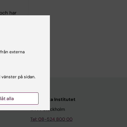
 och har
vaccin
s
ojektet är
tiva
 från externa
l vänster på sidan.
llåt alla
Karolinska Institutet
171 77 Stockholm
Tel: 08-524 800 00