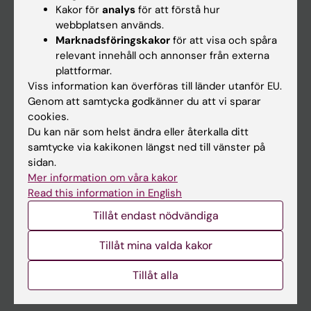
Student
Kakor för
analys
för att förstå hur
webbplatsen används.
Ladok
Marknadsföringskakor
för att visa och spåra
Canvas
relevant innehåll och annonser från externa
plattformar.
Schema
Viss information kan överföras till länder utanför EU.
Studentmejlen
Genom att samtycka godkänner du att vi sparar
cookies.
Kurs- och programwebbar
Du kan när som helst ändra eller återkalla ditt
Student på KI
samtycke via kakikonen längst ned till vänster på
sidan.
Mer information om våra kakor
Medarbetare
Read this information in English
Medarbetarportalen
Tillåt endast nödvändiga
Tillåt mina valda kakor
Kontakta och besök KI
Universitetsbiblioteket
Tillåt alla
Stöd forskning och utbildning