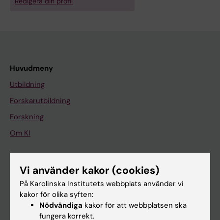
Redigera din profil
Huvudmeny
Utbildning
Forskarutbildning
Forskning
Om KI
På gång
Vi använder kakor (cookies)
Nyheter
På Karolinska Institutets webbplats använder vi
kakor för olika syften:
Kalender
Nödvändiga
kakor för att webbplatsen ska
fungera korrekt.