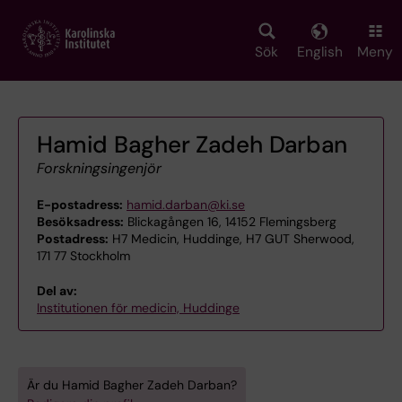
Skip
to
main
Sök
English
Meny
content
Hamid Bagher Zadeh Darban
Forskningsingenjör
E-postadress:
hamid.darban@ki.se
Besöksadress:
Blickagången 16, 14152 Flemingsberg
Postadress:
H7 Medicin, Huddinge, H7 GUT Sherwood,
171 77 Stockholm
Del av:
Institutionen för medicin, Huddinge
Är du Hamid Bagher Zadeh Darban?