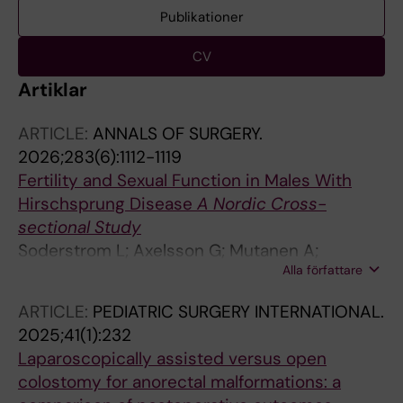
Publikationer
CV
Artiklar
ARTICLE:
ANNALS OF SURGERY.
2026;283(6):1112-1119
Fertility and Sexual Function in Males With
Hirschsprung Disease
A Nordic Cross-
sectional Study
Soderstrom L; Axelsson G; Mutanen A;
Alla författare
Stenstrom P; Danielsson J; Borg H; Telle Hoel
A; Olsbo S; Pakarinen M; Qvist N; Bjornland K;
ARTICLE:
PEDIATRIC SURGERY INTERNATIONAL.
Wester T; Lof Granstrom A
2025;41(1):232
Laparoscopically assisted versus open
colostomy for anorectal malformations: a