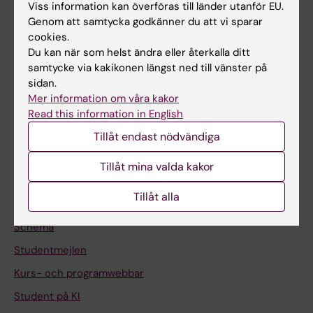
Forskning
Viss information kan överföras till länder utanför EU.
Genom att samtycka godkänner du att vi sparar
Om KI
cookies.
Du kan när som helst ändra eller återkalla ditt
samtycke via kakikonen längst ned till vänster på
På gång
sidan.
Nyheter
Mer information om våra kakor
Read this information in English
Kalender
Tillåt endast nödvändiga
Student
Tillåt mina valda kakor
Ladok
Tillåt alla
Canvas
Schema
Studentmejlen
Kurs- och programwebbar
Student på KI