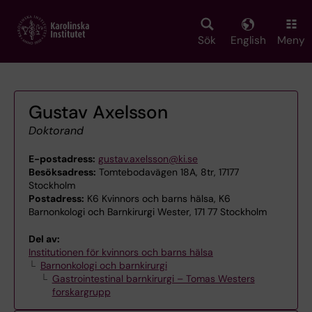
Skip
to
main
Sök
English
Meny
content
Gustav Axelsson
Doktorand
E-postadress:
gustav.axelsson@ki.se
Besöksadress:
Tomtebodavägen 18A, 8tr, 17177
Stockholm
Postadress:
K6 Kvinnors och barns hälsa, K6
Barnonkologi och Barnkirurgi Wester, 171 77 Stockholm
Del av:
Institutionen för kvinnors och barns hälsa
Barnonkologi och barnkirurgi
Gastrointestinal barnkirurgi – Tomas Westers
forskargrupp