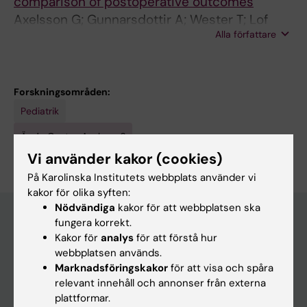
comparison of postoperative outcomes
Axelsson G; Gunnarsdottir A; Wester T; Lof
Alla författare
Granstrom A
Forskningsområden:
Pediatrik
Är du Gustav Axelsson?
Redigera din profil
Vi använder kakor (cookies)
På Karolinska Institutets webbplats använder vi
kakor för olika syften:
Nödvändiga
kakor för att webbplatsen ska
fungera korrekt.
Kakor för
analys
för att förstå hur
Huvudmeny
webbplatsen används.
Utbildning
Marknadsföringskakor
för att visa och spåra
relevant innehåll och annonser från externa
Forskarutbildning
plattformar.