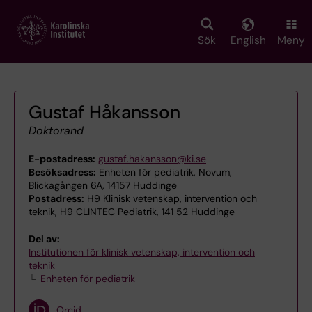
Skip
to
main
Sök
English
Meny
content
Gustaf Håkansson
Doktorand
E-postadress:
gustaf.hakansson@ki.se
Besöksadress:
Enheten för pediatrik, Novum,
Blickagången 6A, 14157 Huddinge
Postadress:
H9 Klinisk vetenskap, intervention och
teknik, H9 CLINTEC Pediatrik, 141 52 Huddinge
Del av:
Institutionen för klinisk vetenskap, intervention och
teknik
Enheten för pediatrik
Orcid