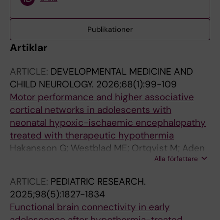
Publikationer
Artiklar
ARTICLE:
DEVELOPMENTAL MEDICINE AND
CHILD NEUROLOGY.
2026;68(1):99-109
Motor performance and higher associative
cortical networks in adolescents with
neonatal hypoxic-ischaemic encephalopathy
treated with therapeutic hypothermia
Hakansson G; Westblad ME; Ortqvist M; Aden
Alla författare
U; Blennow M; Fransson P
ARTICLE:
PEDIATRIC RESEARCH.
2025;98(5):1827-1834
Functional brain connectivity in early
adolescence after hypothermia-treated