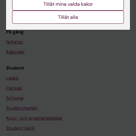
Forskning
Tillåt mina valda kakor
Om KI
Tillåt alla
På gång
Nyheter
Kalender
Student
Ladok
Canvas
Schema
Studentmejlen
Kurs- och programwebbar
Student på KI