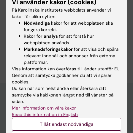
H; Franz CE; Gatt JM; Gerdhem P; Gilman JM;
Vi använder kakor (cookies)
Alla författare
M; Fransson P
Gollub RL; Govind V; Graven-Nielsen T;
På Karolinska Institutets webbplats använder vi
Hakansson G; Hales T; Haswell C; Heukamp NJ;
kakor för olika syften:
Hu L; Huang L; Hussain A; Jensen K; Kircher T;
Nödvändiga
kakor för att webbplatsen ska
Forskningsområden:
fungera korrekt.
Kremen WS; Leehr EJ; Lindquist M; Loggia ML;
Kakor för
analys
för att förstå hur
Neurovetenskaper
Pediatrik
Lotze M; Martucci KT; Meeker TJ; Meinert S;
webbplatsen används.
Millard SK; Morey RA; Murillo C; Nees F;
Radiologi och bildbehandling
Marknadsföringskakor
för att visa och spåra
Nenadic I; Park HRP; Peng X; Ploner M; Pujol J;
relevant innehåll och annonser från externa
Är du Gustaf Håkansson?
Robayo LE; Salan T; Seminowicz DA; Serian A;
plattformar.
Redigera din profil
Viss information kan överföras till länder utanför EU.
Slater R; Stein F; Stevens J; Strauss S; Sun D;
Genom att samtycka godkänner du att vi sparar
Vachon-Presseau E; Valdes-Hernandez PA;
cookies.
Vanneste S; Vernon M; Verriotis M; Wager TD;
Du kan när som helst ändra eller återkalla ditt
Widerstrom-Noga E; Woodbury A; Zeidan F;
samtycke via kakikonen längst ned till vänster på
Bhatt RR; Ching CRK; Haddad E; Thomopoulos
sidan.
Huvudmeny
SI; Thompson PM; Gustin SM
Mer information om våra kakor
Read this information in English
Utbildning
Tillåt endast nödvändiga
Forskarutbildning