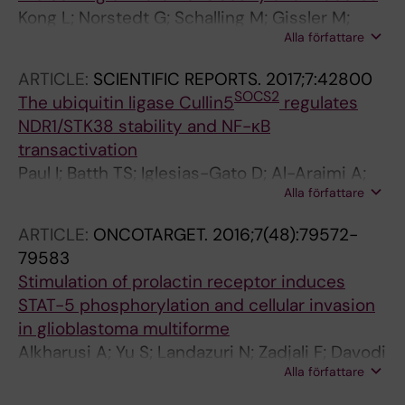
Kong L; Norstedt G; Schalling M; Gissler M;
Alla författare
Lavebratt C
ARTICLE:
SCIENTIFIC REPORTS.
2017;7:42800
SOCS2
The ubiquitin ligase Cullin5
regulates
NDR1/STK38 stability and NF-κB
transactivation
Paul I; Batth TS; Iglesias-Gato D; Al-Araimi A;
Alla författare
Al-Haddabi I; Alkharusi A; Norstedt G; Olsen
JV; Zadjali F; Flores-Morales A
ARTICLE:
ONCOTARGET.
2016;7(48):79572-
79583
Stimulation of prolactin receptor induces
STAT-5 phosphorylation and cellular invasion
in glioblastoma multiforme
Alkharusi A; Yu S; Landazuri N; Zadjali F; Davodi
Alla författare
B; Nystrom T; Graslund T; Rahbar A; Norstedt G