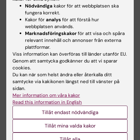
Nödvändiga
kakor för att webbplatsen ska
SOCS2 deletion protects against hepatic
fungera korrekt.
steatosis but worsens insulin resistance in
Kakor för
analys
för att förstå hur
high-fat-diet-fed mice
webbplatsen används.
Zadjali F; Santana-Farre R; Vesterlund M;
Marknadsföringskakor
för att visa och spåra
Alla författare
Carow B; Mirecki-Garrido M; Hernandez-
relevant innehåll och annonser från externa
plattformar.
Hernandez I; Flodstrom-Tullberg M; Parini P;
ARTICLE:
PLOS ONE.
2012;7(5):e37386
Viss information kan överföras till länder utanför EU.
Rottenberg M; Norstedt G; Fernandez-Perez L;
Influence of Neonatal Hypothyroidism on
Genom att samtycka godkänner du att vi sparar
Flores-Morales A
cookies.
Hepatic Gene Expression and Lipid
Du kan när som helst ändra eller återkalla ditt
Metabolism in Adulthood
samtycke via kakikonen längst ned till vänster på
Santana-Farre R; Mirecki-Garrido M; Bocos C;
sidan.
Alla författare
Henriquez-Hernandez LA; Kahlon N; Herrera E;
Mer information om våra kakor
Norstedt G; Parini P; Flores-Morales A;
Read this information in English
ARTICLE:
PHYTOTHERAPY RESEARCH.
Fernandez-Perez L
Tillåt endast nödvändiga
2012;26(2):259-264
Androgen-independent Effects of Serenoa
Tillåt mina valda kakor
repens Extract (Prostasan®) on Prostatic
Epithelial Cell Proliferation and Inflammation
Tillåt alla