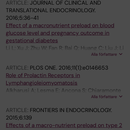
ARTICLE:
JOURNAL OF CLINICAL AND
TRANSLATIONAL ENDOCRINOLOGY.
2016;5:36-41
Effect of a macronutrient preload on blood
glucose level and pregnancy outcome in
gestational diabetes
Li L; Xu J; Zhu W; Fan R; Bai Q; Huang C; Liu J; Li
Alla författare
Z; Sederholm M; Norstedt G; Wang J
ARTICLE:
PLOS ONE.
2016;11(1):e0146653
Role of Prolactin Receptors in
Lymphangioleiomyomatosis
Alkharusi A; Lesma E; Ancona S; Chiaramonte
Alla författare
E; Nystrom T; Gorio A; Norstedt G
ARTICLE:
FRONTIERS IN ENDOCRINOLOGY.
2015;6:139
Effects of a macro-nutrient preload on type 2