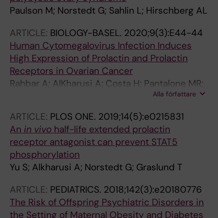
Paulson M; Norstedt G; Sahlin L; Hirschberg AL
ARTICLE:
BIOLOGY-BASEL.
2020;9(3):E44-44
Human Cytomegalovirus Infection Induces
High Expression of Prolactin and Prolactin
Receptors in Ovarian Cancer
Rahbar A; AlKharusi A; Costa H; Pantalone MR;
Alla författare
Kostopoulou ON; Cui HL; Carlsson J; Radestad
AF; Soderberg-Naucler C; Norstedt G
ARTICLE:
PLOS ONE.
2019;14(5):e0215831
An
in vivo
half-life extended prolactin
receptor antagonist can prevent STAT5
phosphorylation
Yu S; Alkharusi A; Norstedt G; Graslund T
ARTICLE:
PEDIATRICS.
2018;142(3):e20180776
The Risk of Offspring Psychiatric Disorders in
the Setting of Maternal Obesity and Diabetes