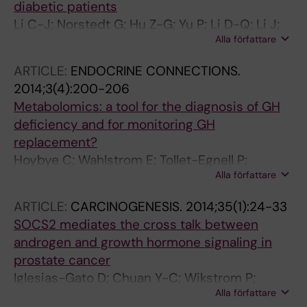
diabetic patients
Li C-J; Norstedt G; Hu Z-G; Yu P; Li D-Q; Li J;
Alla författare
Yu Q; Sederholm M; Yu D-M
ARTICLE:
ENDOCRINE CONNECTIONS.
2014;3(4):200-206
Metabolomics: a tool for the diagnosis of GH
deficiency and for monitoring GH
replacement?
Hoybye C; Wahlstrom E; Tollet-Egnell P;
Alla författare
Norstedt G
ARTICLE:
CARCINOGENESIS.
2014;35(1):24-33
SOCS2 mediates the cross talk between
androgen and growth hormone signaling in
prostate cancer
Iglesias-Gato D; Chuan Y-C; Wikstrom P;
Alla författare
Augsten S; Jiang N; Niu Y; Seipel A; Danneman