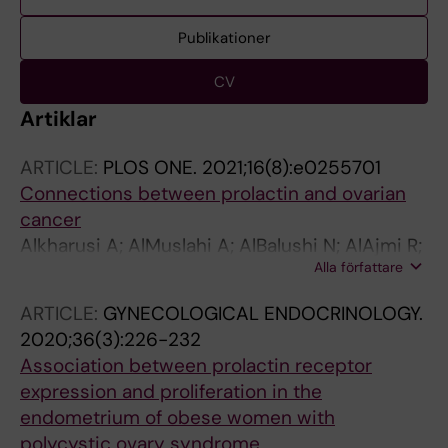
Publikationer
CV
Artiklar
ARTICLE:
PLOS ONE.
2021;16(8):e0255701
Connections between prolactin and ovarian
cancer
Alkharusi A; AlMuslahi A; AlBalushi N; AlAjmi R;
Alla författare
AlRawahi S; AlFarqani A; Norstedt G; Zadjali F
ARTICLE:
GYNECOLOGICAL ENDOCRINOLOGY.
2020;36(3):226-232
Association between prolactin receptor
expression and proliferation in the
endometrium of obese women with
polycystic ovary syndrome