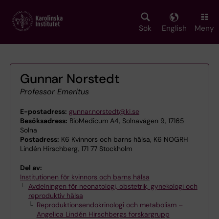
Skip
to
main
Sök
English
Meny
content
Gunnar Norstedt
Professor Emeritus
E-postadress:
gunnar.norstedt@ki.se
Besöksadress:
BioMedicum A4, Solnavägen 9, 17165
Solna
Postadress:
K6 Kvinnors och barns hälsa, K6 NOGRH
Lindén Hirschberg, 171 77 Stockholm
Del av:
Institutionen för kvinnors och barns hälsa
Avdelningen för neonatologi, obstetrik, gynekologi och
reproduktiv hälsa
Reproduktionsendokrinologi och metabolism –
Angelica Lindén Hirschbergs forskargrupp