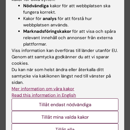
filosofi är enkel: lyssna på studenterna och var
Nödvändiga
kakor för att webbplatsen ska
öppen för ny pedagogisk
fungera korrekt.
erfarenhet.
Kakor för
analys
för att förstå hur
webbplatsen används.
Marknadsföringskakor
för att visa och spåra
Forskningsbeskrivning
relevant innehåll och annonser från externa
plattformar.
Viss information kan överföras till länder utanför EU.
*Forskningsområde*
Genom att samtycka godkänner du att vi sparar
Tidigare forskningsaktiviteter har berört
cookies.
ganska skilda områden. Bland
Du kan när som helst ändra eller återkalla ditt
annat har jag studerat benmineraltäthet och
samtycke via kakikonen längst ned till vänster på
hållfasthet i lårbenshalsen,
sidan.
Mer information om våra kakor
experimenterat med röntgendetektion i
Read this information in English
zenongas, arbetat med en optisk metod
för tomografisk rekonstruktion av
Tillåt endast nödvändiga
röntgenbilder, en metod för
Tillåt mina valda kakor
hudblodflödesmätning, signalanalys av
hjärtljud, mätning av
Tillåt alla