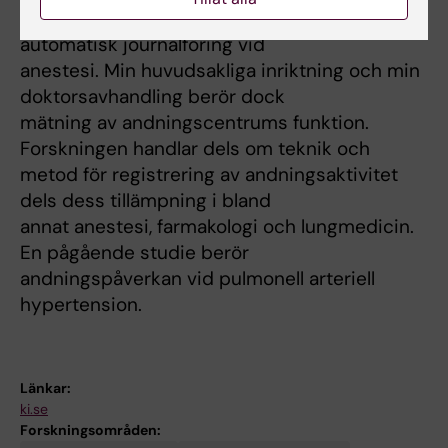
narkosgasläckage i operationssalar och
automatisk journalföring vid
anestesi. Min huvudsakliga inriktning och min
doktorsavhandling berör dock
mätning av andningscentrums funktion.
Forskningen handlar dels om teknik och
metod för registrering av andningsaktivitet
dels dess tillämpning i bland
annat anestesi, farmakologi och lungmedicin.
En pågående studie berör
andningspåverkan vid pulmonell arteriell
hypertension.
Länkar:
ki.se
Forskningsområden: