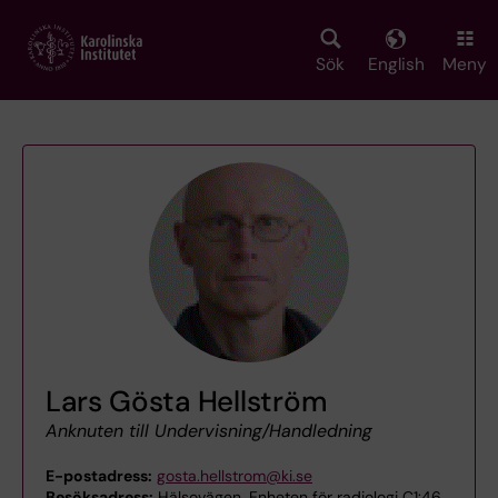
Skip
to
main
Sök
English
Meny
content
Lars Gösta Hellström
Anknuten till Undervisning/Handledning
E-postadress:
gosta.hellstrom@ki.se
Besöksadress:
Hälsovägen, Enheten för radiologi C1:46,