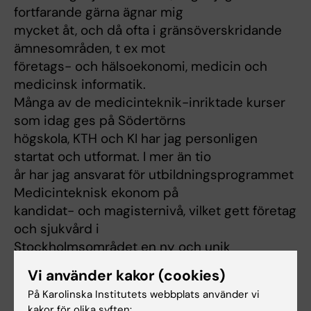
fortfarande gärna ägnar mig
mycket åt, och då ofta i gränsöverskridande
ämnesområden, t ex mot
företags- och hälsoekonomi, medicin och
medicinsk informatik.
Många av de medicinteknik-inriktade kurser
som idag ges på Södertörns
högskola, KTH och KI har jag personligen
startat och utformat. I mer än tio
år har jag ansvarat för utbildningsprogrammet
Medicinteknisk ekonom på
kandidat- och magisternivå, vilket gett företag
och sjukvård i
Stockholmsområdet en ny och unik
yrkeskategori, som kan knyta samman
Vi använder kakor (cookies)
kompetenser inom det mångprofessionella
På Karolinska Institutets webbplats använder vi
sjukvårdsområdet. Min pedagogiska
kakor för olika syften: