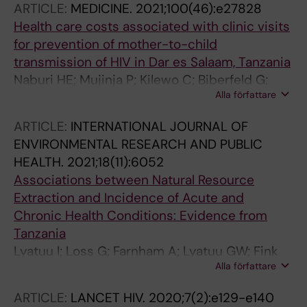
ARTICLE:
MEDICINE.
2021;100(46):e27828
Ekstrom AM
Health care costs associated with clinic visits
for prevention of mother-to-child
transmission of HIV in Dar es Salaam, Tanzania
Naburi HE; Mujinja P; Kilewo C; Biberfeld G;
Alla författare
Barnighausen T; Manji K; Lyatuu G; Urrio R;
Zethraeus N; Orsini N; Ekstrom AM
ARTICLE:
INTERNATIONAL JOURNAL OF
ENVIRONMENTAL RESEARCH AND PUBLIC
HEALTH.
2021;18(11):6052
Associations between Natural Resource
Extraction and Incidence of Acute and
Chronic Health Conditions: Evidence from
Tanzania
Lyatuu I; Loss G; Farnham A; Lyatuu GW; Fink
Alla författare
G; Winkler MS
ARTICLE:
LANCET HIV.
2020;7(2):e129-e140