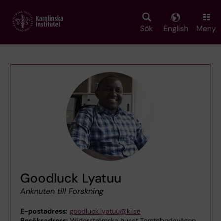
Skip
to
main
Sök
English
Meny
content
Goodluck Lyatuu
Anknuten till Forskning
E-postadress:
goodluck.lyatuu@ki.se
Besöksadress:
Widerströmska huset Tomtebodavägen