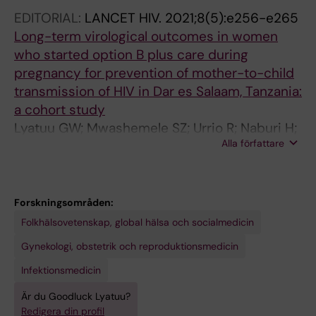
EDITORIAL:
LANCET HIV.
2021;8(5):e256-e265
Long-term virological outcomes in women
who started option B plus care during
pregnancy for prevention of mother-to-child
transmission of HIV in Dar es Salaam, Tanzania:
a cohort study
Lyatuu GW; Mwashemele SZ; Urrio R; Naburi H;
Alla författare
Kashmir N; Machumi L; Kibao A; Sellah Z;
Ulenga N; Orsini N; Biberfeld G; Kilewo C;
Ekstrom AM
Forskningsområden:
Folkhälsovetenskap, global hälsa och socialmedicin
Gynekologi, obstetrik och reproduktionsmedicin
Infektionsmedicin
Är du Goodluck Lyatuu?
Redigera din profil