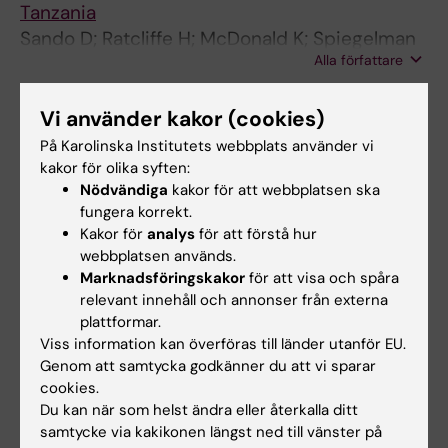
Tanzania
Sando D; Ratcliffe H; McDonald K; Spiegelman
Alla författare
D; Lyatuu G; Mwanyika-Sando M; Emil F;
Wegner MN; Chalamilla G; Langer A
ARTICLE:
REPRODUCTIVE HEALTH.
Vi använder kakor (cookies)
2016;13(1):79
På Karolinska Institutets webbplats använder vi
Mitigating disrespect and abuse during
kakor för olika syften:
childbirth in Tanzania: an exploratory study of
Nödvändiga
kakor för att webbplatsen ska
the effects of two facility-based interventions
fungera korrekt.
Kakor för
analys
för att förstå hur
in a large public hospital
webbplatsen används.
Ratcliffe HL; Sando D; Lyatuu GW; Emil F;
Marknadsföringskakor
för att visa och spåra
Alla författare
Mwanyika-Sando M; Chalamilla G; Langer A;
relevant innehåll och annonser från externa
McDonald KP
plattformar.
ARTICLE:
PEDIATRIC INFECTIOUS DISEASE
Viss information kan överföras till länder utanför EU.
JOURNAL.
2014;33(12):1234-1236
Genom att samtycka godkänner du att vi sparar
Diagnosis and Treatment of Tuberculosis
cookies.
Among Children at an HIV Care Program in Dar
Du kan när som helst ändra eller återkalla ditt
samtycke via kakikonen längst ned till vänster på
es Salaam, Tanzania