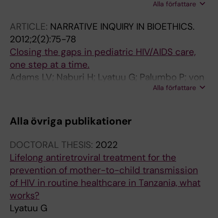
Alla författare
Kimaro J; Adams LV; Palumbo PE; von Reyn CF
ARTICLE:
NARRATIVE INQUIRY IN BIOETHICS.
2012;2(2):75-78
Closing the gaps in pediatric HIV/AIDS care,
one step at a time.
Adams LV; Naburi H; Lyatuu G; Palumbo P; von
Alla författare
Reyn CF
Alla övriga publikationer
DOCTORAL THESIS:
2022
Lifelong antiretroviral treatment for the
prevention of mother-to-child transmission
of HIV in routine healthcare in Tanzania, what
works?
Lyatuu G