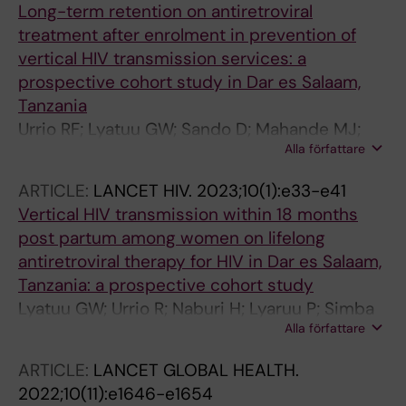
Long-term retention on antiretroviral
treatment after enrolment in prevention of
vertical HIV transmission services: a
prospective cohort study in Dar es Salaam,
Tanzania
Urrio RF; Lyatuu GW; Sando D; Mahande MJ;
Alla författare
Philipo E; Naburi H; Lyaruu P; Kimonge A;
Mayogu K; Simba B; Kibao AM; Msangi M;
ARTICLE:
LANCET HIV.
2023;10(1):e33-e41
Zeebari Z; Biberfeld G; Ekstrom AM; Kilewo C;
Vertical HIV transmission within 18 months
Kagesten AE
post partum among women on lifelong
antiretroviral therapy for HIV in Dar es Salaam,
Tanzania: a prospective cohort study
Lyatuu GW; Urrio R; Naburi H; Lyaruu P; Simba
Alla författare
B; Siril H; Philipo E; Machumi L; Kibao A; Kajoka
D; Nyamhagatta M; Sando D; Biberfeld G;
ARTICLE:
LANCET GLOBAL HEALTH.
Orsini N; Kilewo C; Ekstrom AM
2022;10(11):e1646-e1654