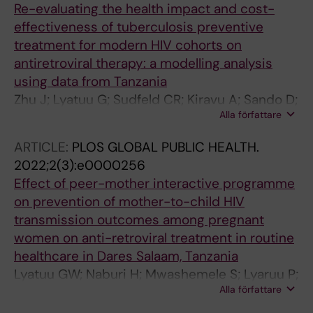
Re-evaluating the health impact and cost-
effectiveness of tuberculosis preventive
treatment for modern HIV cohorts on
antiretroviral therapy: a modelling analysis
using data from Tanzania
Zhu J; Lyatuu G; Sudfeld CR; Kiravu A; Sando D;
Alla författare
Machumi L; Minde J; Chisonjela F; Cohen T;
Menzies NA
ARTICLE:
PLOS GLOBAL PUBLIC HEALTH.
2022;2(3):e0000256
Effect of peer-mother interactive programme
on prevention of mother-to-child HIV
transmission outcomes among pregnant
women on anti-retroviral treatment in routine
healthcare in Dares Salaam, Tanzania
Lyatuu GW; Naburi H; Mwashemele S; Lyaruu P;
Alla författare
Urrio R; Simba B; Philipo E; Kibao A; Kajoka D;
Sando D; Orsini N; Biberfeld G; Kilewo C;