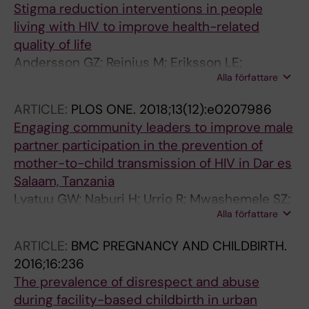
Stigma reduction interventions in people
living with HIV to improve health-related
quality of life
Andersson GZ; Reinius M; Eriksson LE;
Alla författare
Svedhem V; Esfahani FM; Deuba K; Rao D;
Lyatuu GW; Giovenco D; Ekstrom AM
ARTICLE:
PLOS ONE.
2018;13(12):e0207986
Engaging community leaders to improve male
partner participation in the prevention of
mother-to-child transmission of HIV in Dar es
Salaam, Tanzania
Lyatuu GW; Naburi H; Urrio R; Mwashemele SZ;
Alla författare
Mdingi S; Panga R; Koda H; Chende Y; Tsere M;
Mhalu A; Siril H; Lema IA; Aris E; Muya AN;
ARTICLE:
BMC PREGNANCY AND CHILDBIRTH.
Galanti MR; Biberfeld G; Kilewo C; Ekstrom AM
2016;16:236
The prevalence of disrespect and abuse
during facility-based childbirth in urban