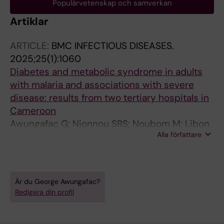
Populärvetenskap och samverkan
Artiklar
ARTICLE:
BMC INFECTIOUS DISEASES.
2025;25(1):1060
Diabetes and metabolic syndrome in adults
with malaria and associations with severe
disease: results from two tertiary hospitals in
Cameroon
Awungafac G; Njonnou SRS; Noubom M; Libon
Alla författare
LIAA; Gesu CN; Farnert A; Choukem SP; Wyss
K
Är du George Awungafac?
Redigera din profil