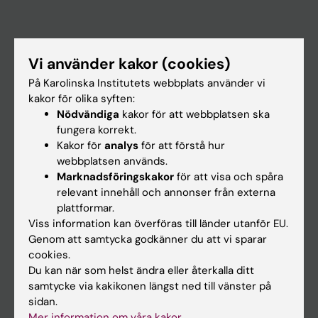
Huvudmeny
Vi använder kakor (cookies)
Utbildning
På Karolinska Institutets webbplats använder vi
Forskarutbildning
kakor för olika syften:
Nödvändiga
kakor för att webbplatsen ska
Forskning
fungera korrekt.
Om KI
Kakor för
analys
för att förstå hur
webbplatsen används.
Marknadsföringskakor
för att visa och spåra
På gång
relevant innehåll och annonser från externa
plattformar.
Nyheter
Viss information kan överföras till länder utanför EU.
Kalender
Genom att samtycka godkänner du att vi sparar
cookies.
Du kan när som helst ändra eller återkalla ditt
Student
samtycke via kakikonen längst ned till vänster på
Ladok
sidan.
Mer information om våra kakor