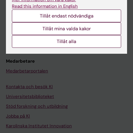
Canvas
Read this information in English
Schema
Tillåt endast nödvändiga
Studentmejlen
Tillåt mina valda kakor
Kurs- och programwebbar
Tillåt alla
Student på KI
Medarbetare
Medarbetarportalen
Kontakta och besök KI
Universitetsbiblioteket
Stöd forskning och utbildning
Jobba på KI
Karolinska Institutet Innovation