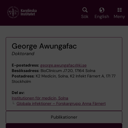
Skip
to
main
Sök
English
Meny
content
George Awungafac
Doktorand
E-postadress:
george.awungafac@ki.se
Besöksadress:
BioClinicum J7:20, 17164 Solna
Postadress:
K2 Medicin, Solna, K2 Infekt Färnert A, 171 77
Stockholm
Del av:
Institutionen för medicin, Solna
Globala infektioner – Forskargrupp Anna Färnert
Publikationer