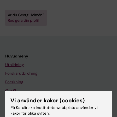
Är du Georg Holmén?
Redigera din profil
Huvudmeny
Utbildning
Forskarutbildning
Forskning
Om KI
Vi använder kakor (cookies)
På Karolinska Institutets webbplats använder vi
På gång
kakor för olika syften:
Nyheter