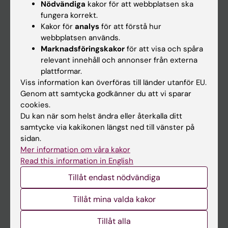
Nödvändiga
kakor för att webbplatsen ska
fungera korrekt.
Kalender
Kakor för
analys
för att förstå hur
webbplatsen används.
Student
Marknadsföringskakor
för att visa och spåra
Ladok
relevant innehåll och annonser från externa
plattformar.
Canvas
Viss information kan överföras till länder utanför EU.
Schema
Genom att samtycka godkänner du att vi sparar
cookies.
Studentmejlen
Du kan när som helst ändra eller återkalla ditt
Kurs- och programwebbar
samtycke via kakikonen längst ned till vänster på
sidan.
Student på KI
Mer information om våra kakor
Read this information in English
Medarbetare
Tillåt endast nödvändiga
Medarbetarportalen
Tillåt mina valda kakor
Kontakta och besök KI
Tillåt alla