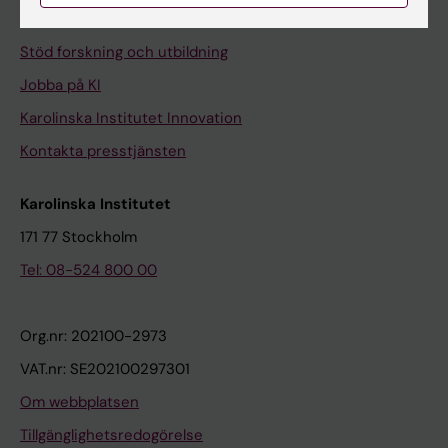
Universitetsbiblioteket
Stöd forskning och utbildning
Jobba på KI
Karolinska Institutet Innovation
Kontakta presstjänsten
Karolinska Institutet
171 77 Stockholm
Tel: 08-524 800 00
Org.nr: 202100-2973
VAT.nr: SE202100297301
Om webbplatsen
Tillgänglighetsredogörelse