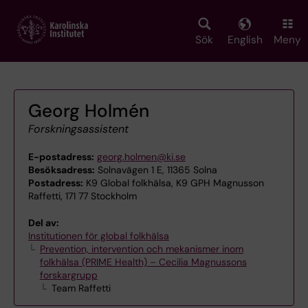
Skip
to
main
Sök
English
Meny
content
Georg Holmén
Forskningsassistent
E-postadress:
georg.holmen@ki.se
Besöksadress:
Solnavägen 1 E, 11365 Solna
Postadress:
K9 Global folkhälsa, K9 GPH Magnusson
Raffetti, 171 77 Stockholm
Del av:
Institutionen för global folkhälsa
Prevention, intervention och mekanismer inom
folkhälsa (PRIME Health) – Cecilia Magnussons
forskargrupp
Team Raffetti