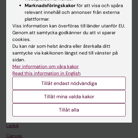
Marknadsföringskakor
för att visa och spåra
relevant innehåll och annonser från externa
Huvudmeny
plattformar.
Viss information kan överföras till länder utanför EU.
Utbildning
Genom att samtycka godkänner du att vi sparar
Forskarutbildning
cookies.
Du kan när som helst ändra eller återkalla ditt
Forskning
samtycke via kakikonen längst ned till vänster på
Om KI
sidan.
Mer information om våra kakor
Read this information in English
På gång
Tillåt endast nödvändiga
Nyheter
Tillåt mina valda kakor
Kalender
Tillåt alla
Student
Ladok
Canvas