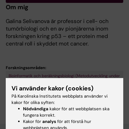
Om mig
Galina Selivanova är professor i cell- och
tumörbiologi och en av pionjärerna inom
forskningen kring p53 – ett protein med
central roll i skyddet mot cancer.
Forskningsområden:
Bioinformatik och beräkningsbiologi (Metodutveckling under
10203)
Vi använder kakor (cookies)
Cancer och onkologi
Cell- och molekylärbiologi
På Karolinska Institutets webbplats använder vi
Är du Galina Selivanova?
kakor för olika syften:
Redigera din profil
Nödvändiga
kakor för att webbplatsen ska
fungera korrekt.
Kakor för
analys
för att förstå hur
webbplatsen används.