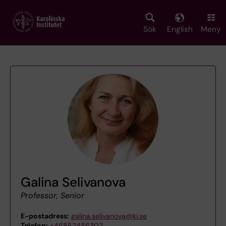
Skip
to
main
Sök
English
Meny
content
Galina Selivanova
Professor, Senior
E-postadress:
galina.selivanova@ki.se
Telefon:
+46852486302