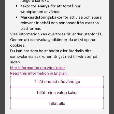
fungera korrekt.
Kakor för
analys
för att förstå hur
Student
webbplatsen används.
Ladok
Marknadsföringskakor
för att visa och spåra
relevant innehåll och annonser från externa
Canvas
plattformar.
Schema
Viss information kan överföras till länder utanför EU.
Genom att samtycka godkänner du att vi sparar
Studentmejlen
cookies.
Kurs- och programwebbar
Du kan när som helst ändra eller återkalla ditt
samtycke via kakikonen längst ned till vänster på
Student på KI
sidan.
Mer information om våra kakor
Read this information in English
Medarbetare
Tillåt endast nödvändiga
Medarbetarportalen
Tillåt mina valda kakor
Kontakta och besök KI
Tillåt alla
Universitetsbiblioteket
Stöd forskning och utbildning