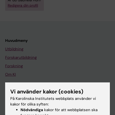
Är du Gabriela Huh?
Redigera din profil
Huvudmeny
Utbildning
Forskarutbildning
Forskning
Om KI
Vi använder kakor (cookies)
På gång
På Karolinska Institutets webbplats använder vi
Nyheter
kakor för olika syften:
Kalender
Nödvändiga
kakor för att webbplatsen ska