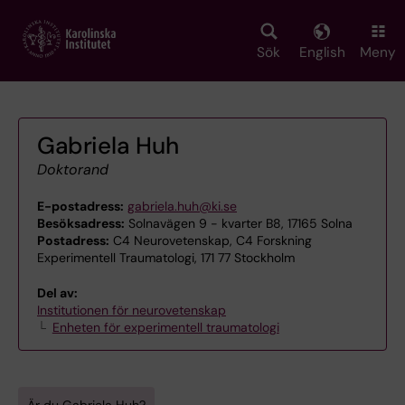
Skip
to
main
Sök
English
Meny
content
Gabriela Huh
Doktorand
E-postadress:
gabriela.huh@ki.se
Besöksadress:
Solnavägen 9 - kvarter B8, 17165 Solna
Postadress:
C4 Neurovetenskap, C4 Forskning
Experimentell Traumatologi, 171 77 Stockholm
Del av:
Institutionen för neurovetenskap
Enheten för experimentell traumatologi