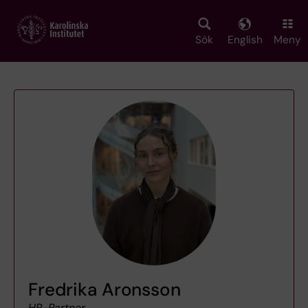
Skip
to
main
Sök
English
Meny
content
Fredrika Aronsson
HR-Partner