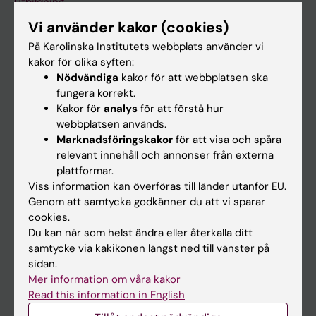
Utbildning
Vi använder kakor (cookies)
Forskarutbildning
På Karolinska Institutets webbplats använder vi
Forskning
kakor för olika syften:
Om KI
Nödvändiga
kakor för att webbplatsen ska
fungera korrekt.
Kakor för
analys
för att förstå hur
På gång
webbplatsen används.
Marknadsföringskakor
för att visa och spåra
Nyheter
relevant innehåll och annonser från externa
Kalender
plattformar.
Viss information kan överföras till länder utanför EU.
Genom att samtycka godkänner du att vi sparar
Student
cookies.
Ladok
Du kan när som helst ändra eller återkalla ditt
samtycke via kakikonen längst ned till vänster på
Canvas
sidan.
Schema
Mer information om våra kakor
Read this information in English
Studentmejlen