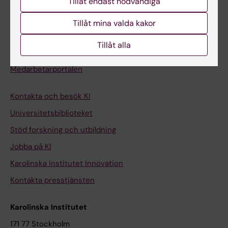
Tillåt endast nödvändiga
Kurs- och programwebbar
Student på KI
Tillåt mina valda kakor
Tillåt alla
Medarbetare
Medarbetarportalen
Kontakta och besök KI
Universitetsbiblioteket
Stöd forskning och utbildning
Jobba på KI
Karolinska Institutet Innovation
Kontakta presstjänsten
Karolinska Institutet
171 77 Stockholm