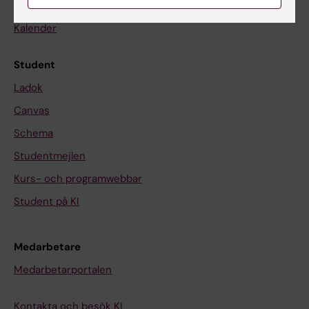
Nyheter
Kalender
Student
Ladok
Canvas
Schema
Studentmejlen
Kurs- och programwebbar
Student på KI
Medarbetare
Medarbetarportalen
Kontakta och besök KI