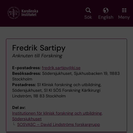
Skip
to
main
Sök
English
Meny
content
Fredrik Sartipy
Anknuten till Forskning
E-postadress:
fredrik.sartipy@ki.se
Besöksadress:
Södersjukhuset, Sjukhusbacken 19, 11883
Stockholm
Postadress:
S1 Klinisk forskning och utbildning,
Södersjukhuset, S1 KI SÖS Forskning Kärlkirurgi
Lindström, 118 83 Stockholm
Del av:
Institutionen för klinisk forskning och utbildning,
Södersjukhuset
SOSVASC – David Lindströms forskargrupp