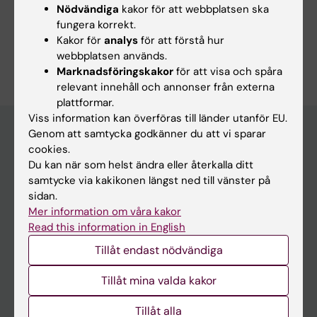
Forskningsområden:
Nödvändiga
kakor för att webbplatsen ska
Kardiologi och kardiovaskulära sjukdomar
fungera korrekt.
Kakor för
analys
för att förstå hur
Är du Fredrik Sartipy?
webbplatsen används.
Redigera din profil
Marknadsföringskakor
för att visa och spåra
relevant innehåll och annonser från externa
plattformar.
Viss information kan överföras till länder utanför EU.
Genom att samtycka godkänner du att vi sparar
cookies.
Huvudmeny
Du kan när som helst ändra eller återkalla ditt
samtycke via kakikonen längst ned till vänster på
Utbildning
sidan.
Forskarutbildning
Mer information om våra kakor
Read this information in English
Forskning
Tillåt endast nödvändiga
Om KI
Tillåt mina valda kakor
På gång
Tillåt alla