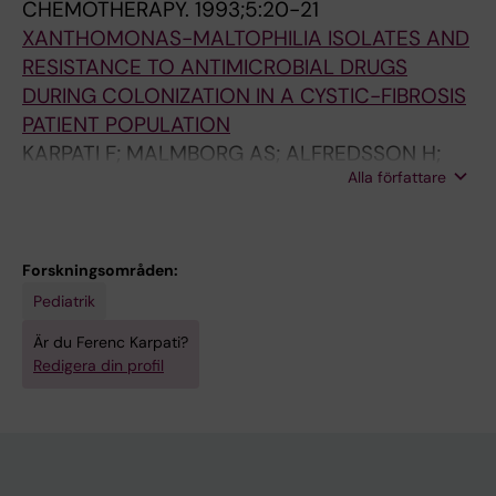
CHEMOTHERAPY.
1993;5:20-21
9
F
U
P
4
.
XANTHOMONAS-MALTOPHILIA ISOLATES AND
-
I
R
R
;
1
RESISTANCE TO ANTIMICROBIAL DRUGS
4
N
N
O
2
9
DURING COLONIZATION IN A CYSTIC-FIBROSIS
0
F
A
B
2
8
PATIENT POPULATION
0
E
L
E
(
6
KARPATI F; MALMBORG AS; ALFREDSSON H;
A
C
O
S
4
;
Alla författare
STRANDVIK B
r
T
F
.
)
1
b
I
M
1
:
2
i
O
E
9
2
7
t
U
D
9
5
(
Forskningsområden:
r
S
I
6
8
1
Pediatrik
a
D
C
;
-
4
Är du Ferenc Karpati?
r
I
I
1
2
)
Redigera din profil
i
S
N
0
6
:
l
E
E
(
3
8
y
A
.
6
B
3
p
S
1
)
A
3