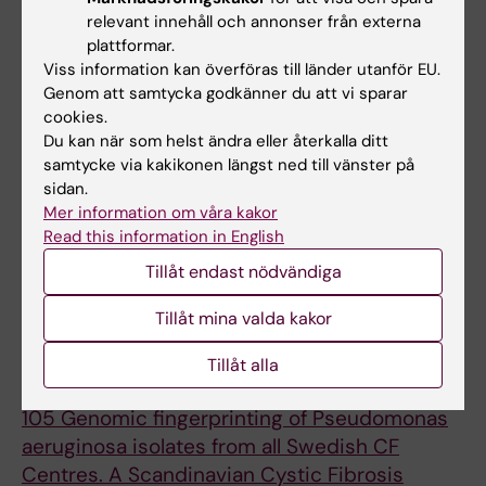
Patient-to-patient transmission of a
relevant innehåll och annonser från externa
multiresistant Pseudomonas aeruginosa
plattformar.
strain in a summer camp detected by
Viss information kan överföras till länder utanför EU.
Genom att samtycka godkänner du att vi sparar
prospective follow up
cookies.
Karpati F; Meyer P; Adermark V; Johansson E;
Du kan när som helst ändra eller återkalla ditt
Alla författare
Welinder-Olsson C
samtycke via kakikonen längst ned till vänster på
sidan.
JOURNAL ARTICLE:
JOURNAL OF CYSTIC
Mer information om våra kakor
FIBROSIS.
2008;7:s52
Read this information in English
Immunomodulatory properties of vitamin D in
Tillåt endast nödvändiga
Scandinavian cystic fibrosis patients
Pincikova T; Nilsson K; Karpati F; Hjelte L
Tillåt mina valda kakor
JOURNAL ARTICLE:
JOURNAL OF CYSTIC
Tillåt alla
FIBROSIS.
2007;6:s26
105 Genomic fingerprinting of Pseudomonas
aeruginosa isolates from all Swedish CF
Centres. A Scandinavian Cystic Fibrosis