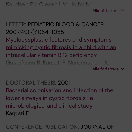
Knudsen PK; Olesen HV; Hoiby N;
I
N
C
E
C
C
Alla författare
Johannesson M; Karpati F; Laerum BN; Meyer
S
D
L
C
L
L
P; Pressler T; Lindblad A
.
I
E
U
E
E
LETTER:
PEDIATRIC BLOOD & CANCER.
2
N
:
L
:
:
2007;49(7):1054-1055
0
A
N
A
I
O
Myelodysplastic features and symptoms
0
V
E
R
N
R
mimicking cystic fibrosis in a child with an
1
I
T
A
F
V
intracellular vitamin B 12 deficiency
;
A
H
N
E
O
Gustafsson B; Karpati F; Nordenstrom A;
1
N
E
D
C
S
Alla författare
Soederhaell S; Sander B; Nordvall M; von
0
J
R
C
T
I
Doebeln U
9
O
L
E
I
H
DOCTORAL THESIS:
2001
(
U
A
L
O
E
Bacterial colonisation and infection of the
5
R
N
L
N
T
lower airways in cystic fibrosis : a
)
N
D
U
.
I
microbiological and clinical study
:
A
S
L
1
L
Karpati F
3
L
J
A
9
A
CONFERENCE PUBLICATION:
JOURNAL OF
8
O
O
R
9
P