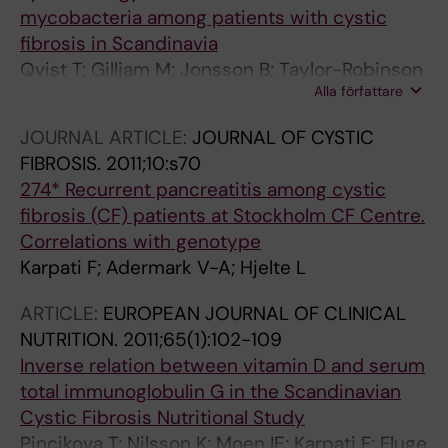
mycobacteria among patients with cystic
fibrosis in Scandinavia
Qvist T; Gilljam M; Jonsson B; Taylor-Robinson
Alla författare
D; Jensen-Fangel S; Wang M; Svahn A; Kotz K;
Hansson L; Hollsing A; Hansen CR; Finstad PL;
JOURNAL ARTICLE:
JOURNAL OF CYSTIC
Pressler T; Hoiby N; Katzenstein TL
FIBROSIS.
2011;10:s70
274* Recurrent pancreatitis among cystic
fibrosis (CF) patients at Stockholm CF Centre.
Correlations with genotype
Karpati F; Adermark V-A; Hjelte L
ARTICLE:
EUROPEAN JOURNAL OF CLINICAL
NUTRITION.
2011;65(1):102-109
Inverse relation between vitamin D and serum
total immunoglobulin G in the Scandinavian
Cystic Fibrosis Nutritional Study
Pincikova T; Nilsson K; Moen IE; Karpati F; Fluge