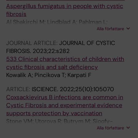
Aspergillus fumigatus in people with cystic
fibrosis
Al Shakirchi M; Lindblad A; Pahlman L;
Alla författare
Sigurdsson G; Kotz K; Ericson P; Karpati F;
Olesen H; Pressler T; Skov M; de Monestrol I
JOURNAL ARTICLE:
JOURNAL OF CYSTIC
FIBROSIS.
2023;22:s282
533 Clinical characteristics of children with
cystic fibrosis and salt deficiency
Kowalik A; Pincikova T; Karpati F
ARTICLE:
ISCIENCE.
2022;25(10):105070
Coxsackievirus B infections are common in
Cystic Fibrosis and experimental evidence
supports protection by vaccination
Stone VM; Utorova R; Butrym M; Sioofy-
Alla författare
Khojine A-B; Hankaniemi MM; Ringqvist EE;
Blanter M; Parajuli A; Pincikova T; Fischler B;