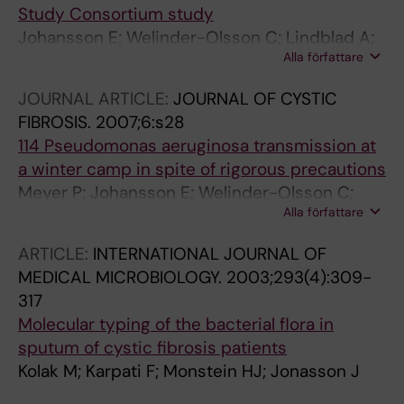
Study Consortium study
Johansson E; Welinder-Olsson C; Lindblad A;
Alla författare
Gilljam M; Johannesson M; Meyer P; Hjelte L;
Karpati F
JOURNAL ARTICLE:
JOURNAL OF CYSTIC
FIBROSIS.
2007;6:s28
114 Pseudomonas aeruginosa transmission at
a winter camp in spite of rigorous precautions
Meyer P; Johansson E; Welinder-Olsson C;
Alla författare
Lindblad A; Hjelte L; Karpati F
ARTICLE:
INTERNATIONAL JOURNAL OF
MEDICAL MICROBIOLOGY.
2003;293(4):309-
317
Molecular typing of the bacterial flora in
sputum of cystic fibrosis patients
Kolak M; Karpati F; Monstein HJ; Jonasson J