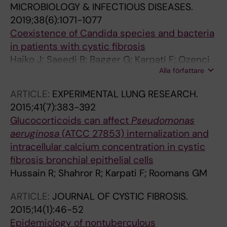
MICROBIOLOGY & INFECTIOUS DISEASES.
2019;38(6):1071-1077
Coexistence of Candida species and bacteria
in patients with cystic fibrosis
Haiko J; Saeedi B; Bagger G; Karpati F; Ozenci
Alla författare
V
ARTICLE:
EXPERIMENTAL LUNG RESEARCH.
2015;41(7):383-392
Glucocorticoids can affect
Pseudomonas
aeruginosa
(ATCC 27853) internalization and
intracellular calcium concentration in cystic
fibrosis bronchial epithelial cells
Hussain R; Shahror R; Karpati F; Roomans GM
ARTICLE:
JOURNAL OF CYSTIC FIBROSIS.
2015;14(1):46-52
Epidemiology of nontuberculous