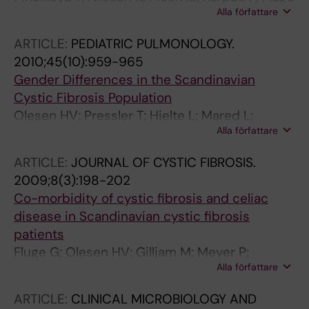
Alla författare
G; Hollsing A; Knudsen PK; Lindblad A; Mared
L; Pressler T; Hjelte L
ARTICLE:
PEDIATRIC PULMONOLOGY.
2010;45(10):959-965
Gender Differences in the Scandinavian
Cystic Fibrosis Population
Olesen HV; Pressler T; Hjelte L; Mared L;
Alla författare
Lindblad A; Knudsen PK; Laerum BN;
Johannesson M
ARTICLE:
JOURNAL OF CYSTIC FIBROSIS.
2009;8(3):198-202
Co-morbidity of cystic fibrosis and celiac
disease in Scandinavian cystic fibrosis
patients
Fluge G; Olesen HV; Gilljam M; Meyer P;
Alla författare
Pressler T; Storrosten OT; Karpati F; Hjelte L
ARTICLE:
CLINICAL MICROBIOLOGY AND