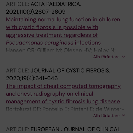
ARTICLE:
ACTA PAEDIATRICA.
Karpati F; Hytonen VP; Hyoty H; Hjelte L;
2021;110(9):2607-2609
Flodstrom-Tullberg M
Maintaining normal lung function in children
with cystic fibrosis is possible with
aggressive treatment regardless of
Pseudomonas aeruginosa
infections
Hansen CR; Gilljam M; Olesen HV; Hoiby N;
Alla författare
Karpati F; Johansson E; Krantz C; Skov M;
Pressler T; Lindblad A
ARTICLE:
JOURNAL OF CYSTIC FIBROSIS.
2020;19(4):641-646
The impact of chest computed tomography
and chest radiography on clinical
management of cystic fibrosis lung disease
Bortoluzzi CF; Pontello E; Pintani E; de Winter-
Alla författare
de Groot KM; D'Orazio C; Assael BM; Hunink
MGM; Tiddens HAWM; Caudri D
ARTICLE:
EUROPEAN JOURNAL OF CLINICAL