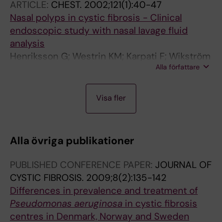
ARTICLE:
CHEST.
2002;121(1):40-47
Nasal polyps in cystic fibrosis - Clinical
endoscopic study with nasal lavage fluid
analysis
Henriksson G; Westrin KM; Karpati F; Wikström
Alla författare
AC; Stierna P; Hjelte L
A
A
J
A
J
J
Visa fler
R
R
O
R
O
O
T
T
U
T
U
U
I
I
R
I
R
R
Alla övriga publikationer
C
C
N
C
N
N
L
L
A
L
A
A
PUBLISHED CONFERENCE PAPER:
JOURNAL OF
E
E
L
E
L
L
CYSTIC FIBROSIS.
2009;8(2):135-142
:
:
A
:
A
A
Differences in prevalence and treatment of
A
S
R
M
R
R
Pseudomonas aeruginosa
in cystic fibrosis
P
C
T
O
T
T
centres in Denmark, Norway and Sweden
M
A
I
L
I
I