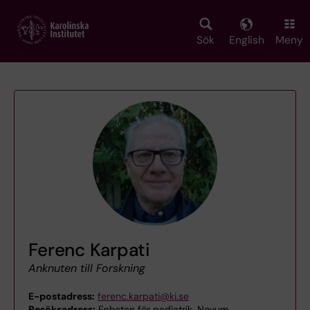
Skip
to
main
Sök
English
Meny
content
Ferenc Karpati
Anknuten till Forskning
E-postadress:
ferenc.karpati@ki.se
Besöksadress:
Enheten för pediatrik, Novum,